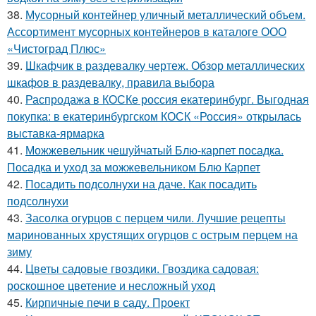
38.
Мусорный контейнер уличный металлический объем.
Ассортимент мусорных контейнеров в каталоге ООО
«Чистоград Плюс»
39.
Шкафчик в раздевалку чертеж. Обзор металлических
шкафов в раздевалку, правила выбора
40.
Распродажа в КОСКе россия екатеринбург. Выгодная
покупка: в екатеринбургском КОСК «Россия» открылась
выставка-ярмарка
41.
Можжевельник чешуйчатый Блю-карпет посадка.
Посадка и уход за можжевельником Блю Карпет
42.
Посадить подсолнухи на даче. Как посадить
подсолнухи
43.
Засолка огурцов с перцем чили. Лучшие рецепты
маринованных хрустящих огурцов с острым перцем на
зиму
44.
Цветы садовые гвоздики. Гвоздика садовая:
роскошное цветение и несложный уход
45.
Кирпичные печи в саду. Проект