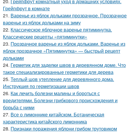
20.
Грейпфрут комнатный уход в домашних условиях.
Грейпфрут в комнате
21.
Варенье из яблок дольками прозрачное. Прозрачное
варенье из яблок дольками на зиму
22.
Классическое яблочное варенье пятиминутка.
Классические рецепты «пятиминутки»
23.
Прозрачное варенье из яблок дольками. Варенье из
яблок прозрачное «Пятиминутка» — быстрый рецепт
дольками
24.
Герметик для заделки швов в деревянном доме. Что
такое специализированные герметики для дерева
25.
Теплый шов утепление для деревянного дома.
Инструкция по герметизации швов
26.
Как лечить болезни малины и бороться с
вредителями. Болезни грибкового происхождения и
борьба с ними
27.
Все о лимоннике китайском. Ботаническая
характеристика китайского лимонника
28.
Признаки поражения яблони грибом трутовиком