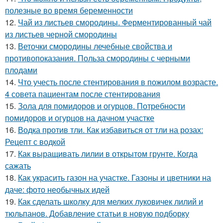
полезные во время беременности
12.
Чай из листьев смородины. Ферментированный чай
из листьев черной смородины
13.
Веточки смородины лечебные свойства и
противопоказания. Польза смородины с черными
плодами
14.
Что учесть после стентирования в пожилом возрасте.
4 совета пациентам после стентирования
15.
Зола для помидоров и огурцов. Потребности
помидоров и огурцов на дачном участке
16.
Водка против тли. Как избавиться от тли на розах:
Рецепт с водкой
17.
Как выращивать лилии в открытом грунте. Когда
сажать
18.
Как украсить газон на участке. Газоны и цветники на
даче: фото необычных идей
19.
Как сделать школку для мелких луковичек лилий и
тюльпанов. Добавление статьи в новую подборку