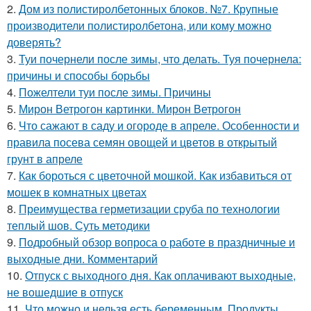
2.
Дом из полистиролбетонных блоков. №7. Крупные
производители полистиролбетона, или кому можно
доверять?
3.
Туи почернели после зимы, что делать. Туя почернела:
причины и способы борьбы
4.
Пожелтели туи после зимы. Причины
5.
Мирон Ветрогон картинки. Мирон Ветрогон
6.
Что сажают в саду и огороде в апреле. Особенности и
правила посева семян овощей и цветов в открытый
грунт в апреле
7.
Как бороться с цветочной мошкой. Как избавиться от
мошек в комнатных цветах
8.
Преимущества герметизации сруба по технологии
теплый шов. Суть методики
9.
Подробный обзор вопроса о работе в праздничные и
выходные дни. Комментарий
10.
Отпуск с выходного дня. Как оплачивают выходные,
не вошедшие в отпуск
11.
Что можно и нельзя есть беременным. Продукты,