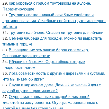
29.
Как бороться с грибом трутовиком на яблоне.
Паразитирующие
30.
Трутовик лиственничный лечебные свойства и
противопоказания. Лечебные свойства трутовика серно-
жёлтого
31.
Трутовик на яблоне. Опасен ли трутовик для яблони
32.
Семена чабреца для посадки. Можно ли вырастить
тимьян в горшке
33.
Выращивание земляники барон солемахер.
Основные характеристики
34.
Яблони с яблоками. Сорта яблок, которые
плодоносят летом
35.
Ирга совместимость с другими деревьями и кустами.
Что мы знаем об ирге?
36.
Сауна в каркасном доме. Дачный каркасный дом с
сауной внутри - практично ли?
37.
Огурцы маринованные с водкой и лимонной
кислотой на зиму рецепты. Огурцы, маринованные с
водкой на зиму без стерилизации