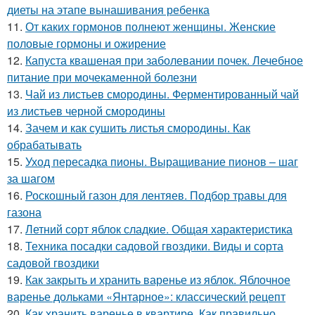
диеты на этапе вынашивания ребенка
11.
От каких гормонов полнеют женщины. Женские
половые гормоны и ожирение
12.
Капуста квашеная при заболевании почек. Лечебное
питание при мочекаменной болезни
13.
Чай из листьев смородины. Ферментированный чай
из листьев черной смородины
14.
Зачем и как сушить листья смородины. Как
обрабатывать
15.
Уход пересадка пионы. Выращивание пионов – шаг
за шагом
16.
Роскошный газон для лентяев. Подбор травы для
газона
17.
Летний сорт яблок сладкие. Общая характеристика
18.
Техника посадки садовой гвоздики. Виды и сорта
садовой гвоздики
19.
Как закрыть и хранить варенье из яблок. Яблочное
варенье дольками «Янтарное»: классический рецепт
20.
Как хранить варенье в квартире. Как правильно