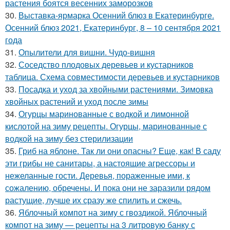
растения боятся весенних заморозков
30.
Выставка-ярмарка Осенний блюз в Екатеринбурге.
Осенний блюз 2021, Екатеринбург, 8 – 10 сентября 2021
года
31.
Опылители для вишни. Чудо-вишня
32.
Соседство плодовых деревьев и кустарников
таблица. Схема совместимости деревьев и кустарников
33.
Посадка и уход за хвойными растениями. Зимовка
хвойных растений и уход после зимы
34.
Огурцы маринованные с водкой и лимонной
кислотой на зиму рецепты. Огурцы, маринованные с
водкой на зиму без стерилизации
35.
Гриб на яблоне. Так ли они опасны? Еще, как! В саду
эти грибы не санитары, а настоящие агрессоры и
нежеланные гости. Деревья, пораженные ими, к
сожалению, обречены. И пока они не заразили рядом
растущие, лучше их сразу же спилить и сжечь.
36.
Яблочный компот на зиму с гвоздикой. Яблочный
компот на зиму — рецепты на 3 литровую банку с