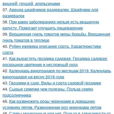
вишней, грушей, апельсинами
37.
Аренда шкафчиков раздевалки. Шкафчики для
раздевалок
38.
При каких заболеваниях нельзя есть квашеную
капусту. Помогает улучшить пищеварение
39.
Вершинная гниль томатов меры борьбы. Вершинная
гниль томатов в теплице
40.
Рубен ежевика описание сорта. Характеристики
сорта
41.
Как вырастить гвоздика садовая. Гвоздика садовая:
роскошное цветение и несложный уход
42.
Календарь виноградаря по месяцам 2019. Календарь
виноградаря на весну 2019 года
43.
Гвоздики в саду. Виды и сорта садовой гвоздики
44.
Сырые семечки чем полезны. Польза семян
подсолнечника
45.
Как размножить розы черенками в домашних
условиях летом. Размножение роз черенками летом
46.
Сливы мочегонные или нет. Польза в зависимости от