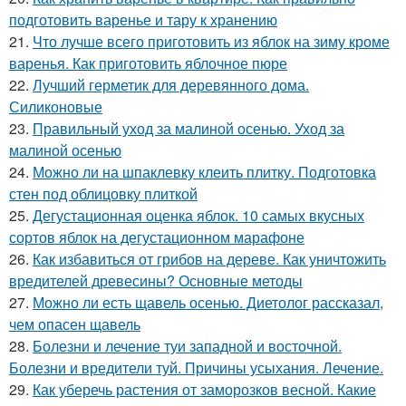
подготовить варенье и тару к хранению
21.
Что лучше всего приготовить из яблок на зиму кроме
варенья. Как приготовить яблочное пюре
22.
Лучший герметик для деревянного дома.
Силиконовые
23.
Правильный уход за малиной осенью. Уход за
малиной осенью
24.
Можно ли на шпаклевку клеить плитку. Подготовка
стен под облицовку плиткой
25.
Дегустационная оценка яблок. 10 самых вкусных
сортов яблок на дегустационном марафоне
26.
Как избавиться от грибов на дереве. Как уничтожить
вредителей древесины? Основные методы
27.
Можно ли есть щавель осенью. Диетолог рассказал,
чем опасен щавель
28.
Болезни и лечение туи западной и восточной.
Болезни и вредители туй. Причины усыхания. Лечение.
29.
Как уберечь растения от заморозков весной. Какие