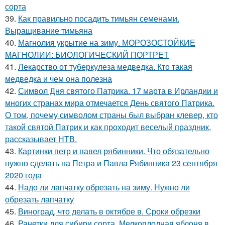
сорта
39.
Как правильно посадить тимьян семенами.
Выращивание тимьяна
40.
Магнолия укрытие на зиму. МОРОЗОСТОЙКИЕ
МАГНОЛИИ: БИОЛОГИЧЕСКИЙ ПОРТРЕТ
41.
Лекарство от туберкулеза медведка. Кто такая
медведка и чем она полезна
42.
Символ Дня святого Патрика. 17 марта в Ирландии и
многих странах мира отмечается День святого Патрика.
О том, почему символом страны был выбран клевер, кто
такой святой Патрик и как проходит веселый праздник,
рассказывает НТВ.
43.
Картинки петр и павел рябинники. Что обязательно
нужно сделать на Петра и Павла Рябинника 23 сентября
2020 года
44.
Надо ли лапчатку обрезать на зиму. Нужно ли
обрезать лапчатку
45.
Виноград, что делать в октябре в. Сроки обрезки
46.
Ранетки для сибири сорта. Мелкоплодная яблоня в