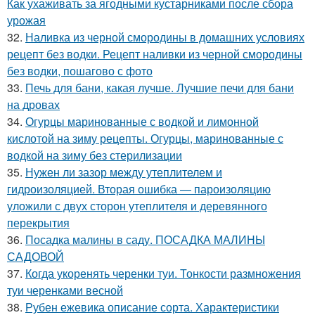
Как ухаживать за ягодными кустарниками после сбора
урожая
32.
Наливка из черной смородины в домашних условиях
рецепт без водки. Рецепт наливки из черной смородины
без водки, пошагово с фото
33.
Печь для бани, какая лучше. Лучшие печи для бани
на дровах
34.
Огурцы маринованные с водкой и лимонной
кислотой на зиму рецепты. Огурцы, маринованные с
водкой на зиму без стерилизации
35.
Нужен ли зазор между утеплителем и
гидроизоляцией. Вторая ошибка — пароизоляцию
уложили с двух сторон утеплителя и деревянного
перекрытия
36.
Посадка малины в саду. ПОСАДКА МАЛИНЫ
САДОВОЙ
37.
Когда укоренять черенки туи. Тонкости размножения
туи черенками весной
38.
Рубен ежевика описание сорта. Характеристики