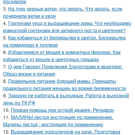
посиделок
3.
На туях черные ветки, что делать. Что делать, если
почернели ветки и хвоя
4.
Гортензии уход и выращивание дома. Что необходимо
комнатной гортензии для активного роста и цветения?
5.
Как избавиться от белокрылки в цветах. Белокрылка
на помидорах в теплице
6.
Избавляемся от мошек в комнатных фиалках. Как
избавиться от мошек в цветочных горшках
7.
О чем Говорит Появления Златоглазки в квартире.
Образ жизни и питание
8.
Правильное питание будущей мамы. Принципы
правильного питания женщин во время беременности
9.
Законно ли работать в выходные. Работа в выходной
день по ТК РФ
10.
Первая помощь при острой диарее. Регидрон
11.
МАЛИНЫ листья инструкция по применению.
Малины листья : инструкция по применению
12.
Выращивание подсолнухов на даче. Подготовка