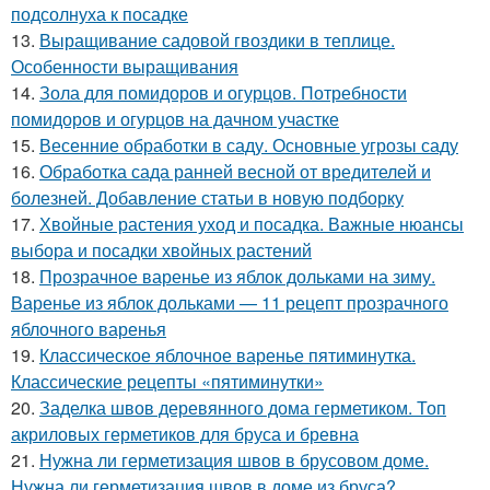
подсолнуха к посадке
13.
Выращивание садовой гвоздики в теплице.
Особенности выращивания
14.
Зола для помидоров и огурцов. Потребности
помидоров и огурцов на дачном участке
15.
Весенние обработки в саду. Основные угрозы саду
16.
Обработка сада ранней весной от вредителей и
болезней. Добавление статьи в новую подборку
17.
Хвойные растения уход и посадка. Важные нюансы
выбора и посадки хвойных растений
18.
Прозрачное варенье из яблок дольками на зиму.
Варенье из яблок дольками — 11 рецепт прозрачного
яблочного варенья
19.
Классическое яблочное варенье пятиминутка.
Классические рецепты «пятиминутки»
20.
Заделка швов деревянного дома герметиком. Топ
акриловых герметиков для бруса и бревна
21.
Нужна ли герметизация швов в брусовом доме.
Нужна ли герметизация швов в доме из бруса?