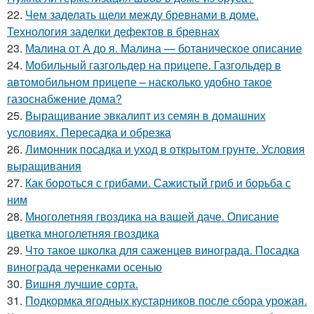
22.
Чем заделать щели между бревнами в доме.
Технология заделки дефектов в бревнах
23.
Малина от А до я. Малина — ботаническое описание
24.
Мобильный газгольдер на прицепе. Газгольдер в
автомобильном прицепе – насколько удобно такое
газоснабжение дома?
25.
Выращивание эвкалипт из семян в домашних
условиях. Пересадка и обрезка
26.
Лимонник посадка и уход в открытом грунте. Условия
выращивания
27.
Как бороться с грибами. Сажистый гриб и борьба с
ним
28.
Многолетняя гвоздика на вашей даче. Описание
цветка многолетняя гвоздика
29.
Что такое школка для саженцев винограда. Посадка
винограда черенками осенью
30.
Вишня лучшие сорта.
31.
Подкормка ягодных кустарников после сбора урожая.