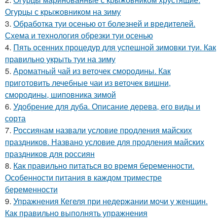
Огурцы с крыжовником на зиму
3.
Обработка туи осенью от болезней и вредителей.
Схема и технология обрезки туи осенью
4.
Пять осенних процедур для успешной зимовки туи. Как
правильно укрыть туи на зиму
5.
Ароматный чай из веточек смородины. Как
приготовить лечебные чаи из веточек вишни,
смородины, шиповника зимой
6.
Удобрение для дуба. Описание дерева, его виды и
сорта
7.
Россиянам назвали условие продления майских
праздников. Названо условие для продления майских
праздников для россиян
8.
Как правильно питаться во время беременности.
Особенности питания в каждом триместре
беременности
9.
Упражнения Кегеля при недержании мочи у женщин.
Как правильно выполнять упражнения