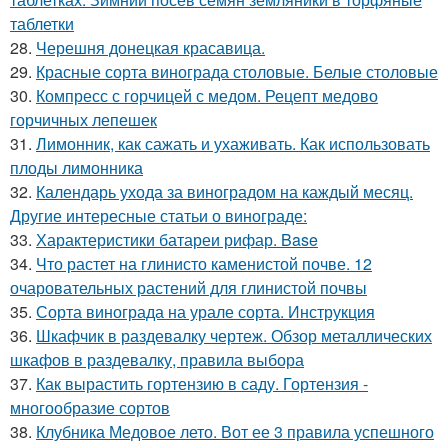
таблетки
28.
Черешня донецкая красавица.
29.
Красные сорта винограда столовые. Белые столовые
30.
Компресс с горчицей с медом. Рецепт медово
горчичных лепешек
31.
Лимонник, как сажать и ухаживать. Как использовать
плоды лимонника
32.
Календарь ухода за виноградом на каждый месяц.
Другие интересные статьи о винограде:
33.
Характеристики батареи рифар. Base
34.
Что растет на глинисто каменистой почве. 12
очаровательных растений для глинистой почвы
35.
Сорта винограда на урале сорта. Инструкция
36.
Шкафчик в раздевалку чертеж. Обзор металлических
шкафов в раздевалку, правила выбора
37.
Как вырастить гортензию в саду. Гортензия -
многообразие сортов
38.
Клубника Медовое лето. Вот ее 3 правила успешного