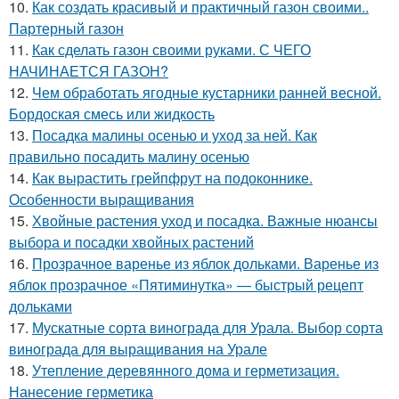
10.
Как создать красивый и практичный газон своими..
Партерный газон
11.
Как сделать газон своими руками. С ЧЕГО
НАЧИНАЕТСЯ ГАЗОН?
12.
Чем обработать ягодные кустарники ранней весной.
Бордоская смесь или жидкость
13.
Посадка малины осенью и уход за ней. Как
правильно посадить малину осенью
14.
Как вырастить грейпфрут на подоконнике.
Особенности выращивания
15.
Хвойные растения уход и посадка. Важные нюансы
выбора и посадки хвойных растений
16.
Прозрачное варенье из яблок дольками. Варенье из
яблок прозрачное «Пятиминутка» — быстрый рецепт
дольками
17.
Мускатные сорта винограда для Урала. Выбор сорта
винограда для выращивания на Урале
18.
Утепление деревянного дома и герметизация.
Нанесение герметика