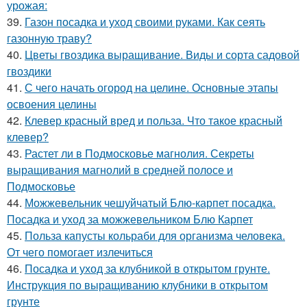
урожая:
39.
Газон посадка и уход своими руками. Как сеять
газонную траву?
40.
Цветы гвоздика выращивание. Виды и сорта садовой
гвоздики
41.
С чего начать огород на целине. Основные этапы
освоения целины
42.
Клевер красный вред и польза. Что такое красный
клевер?
43.
Растет ли в Подмосковье магнолия. Секреты
выращивания магнолий в средней полосе и
Подмосковье
44.
Можжевельник чешуйчатый Блю-карпет посадка.
Посадка и уход за можжевельником Блю Карпет
45.
Польза капусты кольраби для организма человека.
От чего помогает излечиться
46.
Посадка и уход за клубникой в открытом грунте.
Инструкция по выращиванию клубники в открытом
грунте