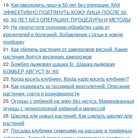
19.
Как омолодить лицо в 50 лет без операции. КАК
ЭФФЕКТИВНО ПОДТЯНУТЬ КОЖУ ЛИЦА ПОСЛЕ 30,
40, 50 ЛЕТ БЕЗ ОПЕРАЦИИ: ПРОЦЕДУРЫ И МЕТОДЫ
20.
Не пропустите осеннюю обработку сада от
вредителей и болезней. Добавление статьи в новую
подборку
21.
Как уберечь растения от заморозков весной. Какие
растения боятся весенних заморозков
22.
Бомбер дымовая шашка 5г. Шашка дымовая
БОМБЕР АВГУСТ 5г /50
23.
Когда косить клубнику. Когда надо косить клубнику?
24.
Как ухаживать за гвоздикой многолетней. Описание
растения: сорта и разновидности
25.
Огурцы с рябиной на зиму без уксуса. Маринованные
огурцы с черноплодной рябиной и мелиссой
26.
Школка для новых растений. Как сделать школку для
растений
27.
Посадка клубники семенами на рассаду в торфяных
таблетках. Зимний посев семян земляники в торфяные