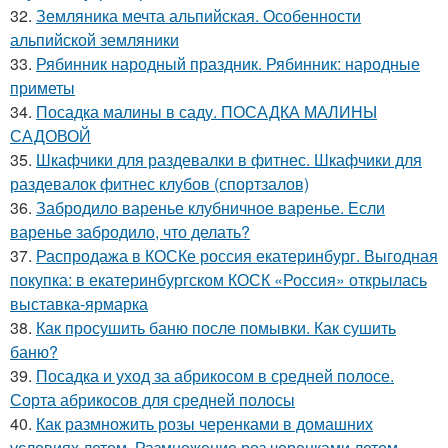
32.
Земляника мечта альпийская. Особенности
альпийской земляники
33.
Рябинник народный праздник. Рябинник: народные
приметы
34.
Посадка малины в саду. ПОСАДКА МАЛИНЫ
САДОВОЙ
35.
Шкафчики для раздевалки в фитнес. Шкафчики для
раздевалок фитнес клубов (спортзалов)
36.
Забродило варенье клубничное варенье. Если
варенье забродило, что делать?
37.
Распродажа в КОСКе россия екатеринбург. Выгодная
покупка: в екатеринбургском КОСК «Россия» открылась
выставка-ярмарка
38.
Как просушить баню после помывки. Как сушить
баню?
39.
Посадка и уход за абрикосом в средней полосе.
Сорта абрикосов для средней полосы
40.
Как размножить розы черенками в домашних
условиях летом. Размножение роз черенками летом