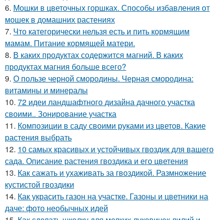
6.
Мошки в цветочных горшках. Способы избавления от
мошек в домашних растениях
7.
Что категорически нельзя есть и пить кормящим
мамам. Питание кормящей матери.
8.
В каких продуктах содержится магний. В каких
продуктах магния больше всего?
9.
О пользе черной смородины. Черная смородина:
витамины и минералы
10.
72 идеи ландшафтного дизайна дачного участка
своими.. Зонирование участка
11.
Композиции в саду своими руками из цветов. Какие
растения выбрать
12.
10 самых красивых и устойчивых гвоздик для вашего
сада. Описание растения гвоздика и его цветения
13.
Как сажать и ухаживать за гвоздикой. Размножение
кустистой гвоздики
14.
Как украсить газон на участке. Газоны и цветники на
даче: фото необычных идей
15.
Как сделать школку для мелких луковичек лилий и