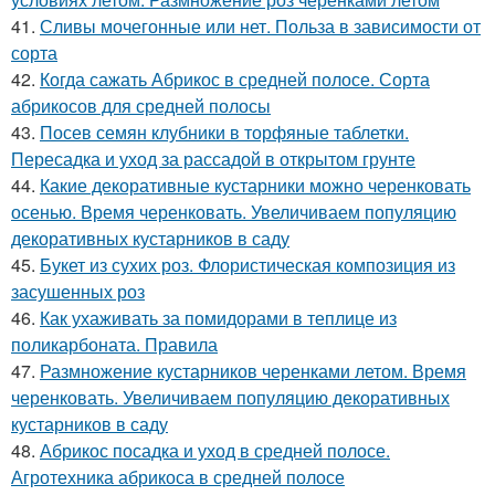
41.
Сливы мочегонные или нет. Польза в зависимости от
сорта
42.
Когда сажать Абрикос в средней полосе. Сорта
абрикосов для средней полосы
43.
Посев семян клубники в торфяные таблетки.
Пересадка и уход за рассадой в открытом грунте
44.
Какие декоративные кустарники можно черенковать
осенью. Время черенковать. Увеличиваем популяцию
декоративных кустарников в саду
45.
Букет из сухих роз. Флористическая композиция из
засушенных роз
46.
Как ухаживать за помидорами в теплице из
поликарбоната. Правила
47.
Размножение кустарников черенками летом. Время
черенковать. Увеличиваем популяцию декоративных
кустарников в саду
48.
Абрикос посадка и уход в средней полосе.
Агротехника абрикоса в средней полосе