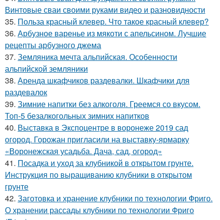
Винтовые сваи своими руками видео и разновидности
35.
Польза красный клевер. Что такое красный клевер?
36.
Арбузное варенье из мякоти с апельсином. Лучшие
рецепты арбузного джема
37.
Земляника мечта альпийская. Особенности
альпийской земляники
38.
Аренда шкафчиков раздевалки. Шкафчики для
раздевалок
39.
Зимние напитки без алкоголя. Греемся со вкусом.
Топ-5 безалкогольных зимних напитков
40.
Выставка в Экспоцентре в воронеже 2019 сад
огород. Горожан пригласили на выставку-ярмарку
«Воронежская усадьба. Дача, сад, огород»
41.
Посадка и уход за клубникой в открытом грунте.
Инструкция по выращиванию клубники в открытом
грунте
42.
Заготовка и хранение клубники по технологии Фриго.
О хранении рассады клубники по технологии Фриго