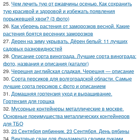
25.
Чем лечить тую от ржавчины осенью. Как сохранить
тую красивой и здоровой и избежать появления
порыжевшей хвои? (3 фото)
26.
Как уберечь растения от заморозков весной. Какие
растения боятся весенних заморозков
27.
Дерен на зиму укрывать. Дёрен белый: 11 лучших
садовых разновидностей
28.
Описание сорта винограда. Лучшие сорта винограда:
фото, названия и описания (каталог)
29.
Черешня английская сладкая. Черешня — описание
30.
Сорта персиков для волгоградской области. Самые
лучшие сорта персиков с фото и описанием
31.
Домашняя гортензия уход и выращивание.
Гортензия для горшка
32.
Мусорные контейнеры металлические в москве.
Основные преимущества металлических контейнеров
для ТБО
33.
23 Сентября рябинник. 23 Сентября. День рябины
34.
Винтовые сваи для фундамента своими руками.