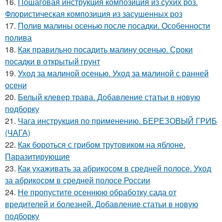
16.
Пошаговая инструкция композиция из сухих роз.
Флористическая композиция из засушенных роз
17.
Полив малины осенью после посадки. Особенности
полива
18.
Как правильно посадить малину осенью. Сроки
посадки в открытый грунт
19.
Уход за малиной осенью. Уход за малиной с ранней
осени
20.
Белый клевер трава. Добавление статьи в новую
подборку
21.
Чага инструкция по применению. БЕРЕЗОВЫЙ ГРИБ
(ЧАГА)
22.
Как бороться с грибом трутовиком на яблоне.
Паразитирующие
23.
Как ухаживать за абрикосом в средней полосе. Уход
за абрикосом в средней полосе России
24.
Не пропустите осеннюю обработку сада от
вредителей и болезней. Добавление статьи в новую
подборку