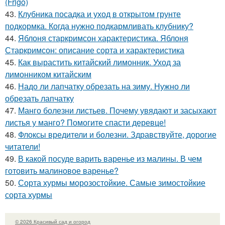
(Frigo)
43.
Клубника посадка и уход в открытом грунте
подкормка. Когда нужно подкармливать клубнику?
44.
Яблоня старкримсон характеристика. Яблоня
Старкримсон: описание сорта и характеристика
45.
Как вырастить китайский лимонник. Уход за
лимонником китайским
46.
Надо ли лапчатку обрезать на зиму. Нужно ли
обрезать лапчатку
47.
Манго болезни листьев. Почему увядают и засыхают
листья у манго? Помогите спасти деревце!
48.
Флоксы вредители и болезни. Здравствуйте, дорогие
читатели!
49.
В какой посуде варить варенье из малины. В чем
готовить малиновое варенье?
50.
Сорта хурмы морозостойкие. Самые зимостойкие
сорта хурмы
© 2026 Красивый сад и огород