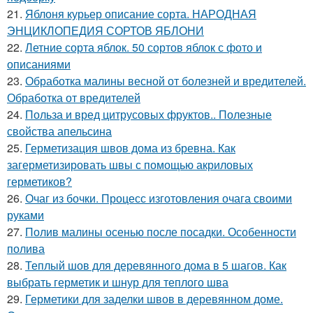
21.
Яблоня курьер описание сорта. НАРОДНАЯ
ЭНЦИКЛОПЕДИЯ СОРТОВ ЯБЛОНИ
22.
Летние сорта яблок. 50 сортов яблок с фото и
описаниями
23.
Обработка малины весной от болезней и вредителей.
Обработка от вредителей
24.
Польза и вред цитрусовых фруктов.. Полезные
свойства апельсина
25.
Герметизация швов дома из бревна. Как
загерметизировать швы с помощью акриловых
герметиков?
26.
Очаг из бочки. Процесс изготовления очага своими
руками
27.
Полив малины осенью после посадки. Особенности
полива
28.
Теплый шов для деревянного дома в 5 шагов. Как
выбрать герметик и шнур для теплого шва
29.
Герметики для заделки швов в деревянном доме.