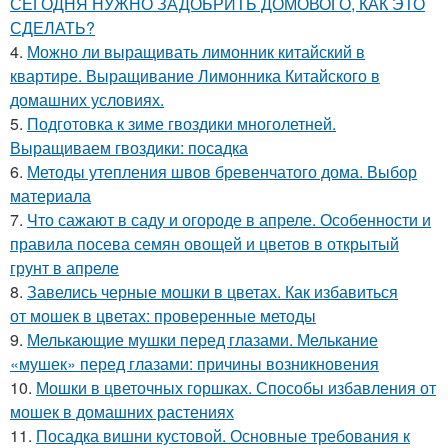
СЕГОДНЯ НУЖНО ЗАДОБРИТЬ ДОМОВОГО, КАК ЭТО
СДЕЛАТЬ?
4.
Можно ли выращивать лимонник китайский в
квартире. Выращивание Лимонника Китайского в
домашних условиях.
5.
Подготовка к зиме гвоздики многолетней.
Выращиваем гвоздики: посадка
6.
Методы утепления швов бревенчатого дома. Выбор
материала
7.
Что сажают в саду и огороде в апреле. Особенности и
правила посева семян овощей и цветов в открытый
грунт в апреле
8.
Завелись черные мошки в цветах. Как избавиться
от мошек в цветах: проверенные методы
9.
Мелькающие мушки перед глазами. Мелькание
«мушек» перед глазами: причины возникновения
10.
Мошки в цветочных горшках. Способы избавления от
мошек в домашних растениях
11.
Посадка вишни кустовой. Основные требования к