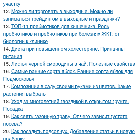
участку
12.
Можно ли торговать в выходные. Можно ли
заниматься трейдингом в выходные и праздники?
13.
ТОП-11 пребиотиков для кишечника. Роль
пробиотиков и пребиотиков при болезнях ЖКТ: от
биологии к клинике
14.
Диета при повышенном холестерине. Принципы
питания
15.
Листья черной смородины в чай. Полезные свойства
16.
Самые ранние сорта яблок. Ранние сорта яблок для
Подмосковья
17.
Композиции в саду своими руками из цветов. Какие
растения выбрать
18.
Уход за многолетней гвоздикой в открытом грунте.
Посадка
19.
Как сеять газонную траву. От чего зависит густота
посева?
20.
Как посадить подсолнух. Добавление статьи в новую
подборку