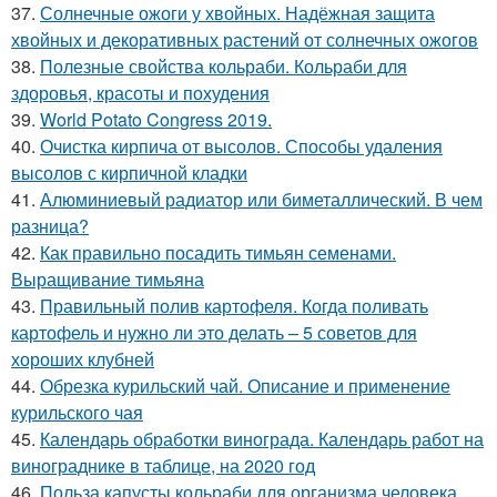
37.
Солнечные ожоги у хвойных. Надёжная защита
хвойных и декоративных растений от солнечных ожогов
38.
Полезные свойства кольраби. Кольраби для
здоровья, красоты и похудения
39.
World Potato Congress 2019.
40.
Очистка кирпича от высолов. Способы удаления
высолов с кирпичной кладки
41.
Алюминиевый радиатор или биметаллический. В чем
разница?
42.
Как правильно посадить тимьян семенами.
Выращивание тимьяна
43.
Правильный полив картофеля. Когда поливать
картофель и нужно ли это делать – 5 советов для
хороших клубней
44.
Обрезка курильский чай. Описание и применение
курильского чая
45.
Календарь обработки винограда. Календарь работ на
винограднике в таблице, на 2020 год
46.
Польза капусты кольраби для организма человека.