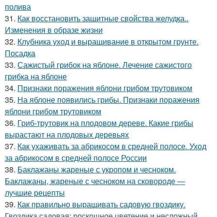
полива
31.
Как восстановить защитные свойства желудка..
Изменения в образе жизни
32.
Клубника уход и выращивание в открытом грунте.
Посадка
33.
Сажистый грибок на яблоне. Лечение сажистого
грибка на яблоне
34.
Признаки поражения яблони грибом трутовиком
35.
На яблоне появились грибы. Признаки поражения
яблони грибом трутовиком
36.
Гриб-трутовик на плодовом дереве. Какие грибы
вырастают на плодовых деревьях
37.
Как ухаживать за абрикосом в средней полосе. Уход
за абрикосом в средней полосе России
38.
Баклажаны жареные с укропом и чесноком.
Баклажаны, жареные с чесноком на сковороде —
лучшие рецепты
39.
Как правильно выращивать садовую гвоздику.
Гвоздика садовая: роскошное цветение и несложный