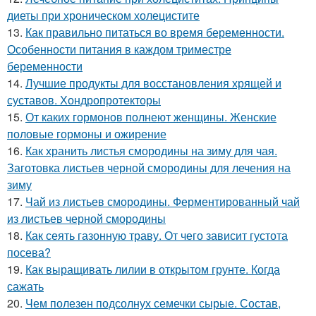
диеты при хроническом холецистите
13.
Как правильно питаться во время беременности.
Особенности питания в каждом триместре
беременности
14.
Лучшие продукты для восстановления хрящей и
суставов. Хондропротекторы
15.
От каких гормонов полнеют женщины. Женские
половые гормоны и ожирение
16.
Как хранить листья смородины на зиму для чая.
Заготовка листьев черной смородины для лечения на
зиму
17.
Чай из листьев смородины. Ферментированный чай
из листьев черной смородины
18.
Как сеять газонную траву. От чего зависит густота
посева?
19.
Как выращивать лилии в открытом грунте. Когда
сажать
20.
Чем полезен подсолнух семечки сырые. Состав,