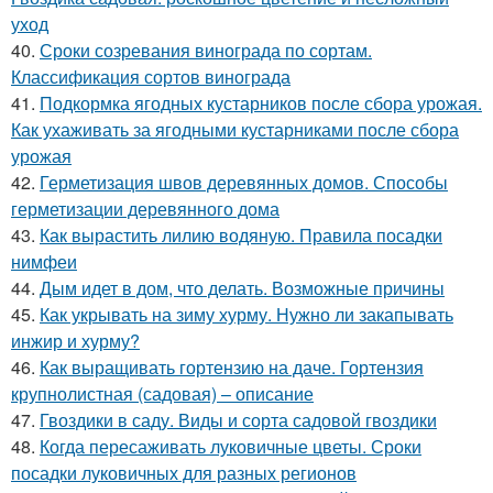
уход
40.
Сроки созревания винограда по сортам.
Классификация сортов винограда
41.
Подкормка ягодных кустарников после сбора урожая.
Как ухаживать за ягодными кустарниками после сбора
урожая
42.
Герметизация швов деревянных домов. Способы
герметизации деревянного дома
43.
Как вырастить лилию водяную. Правила посадки
нимфеи
44.
Дым идет в дом, что делать. Возможные причины
45.
Как укрывать на зиму хурму. Нужно ли закапывать
инжир и хурму?
46.
Как выращивать гортензию на даче. Гортензия
крупнолистная (садовая) – описание
47.
Гвоздики в саду. Виды и сорта садовой гвоздики
48.
Когда пересаживать луковичные цветы. Сроки
посадки луковичных для разных регионов