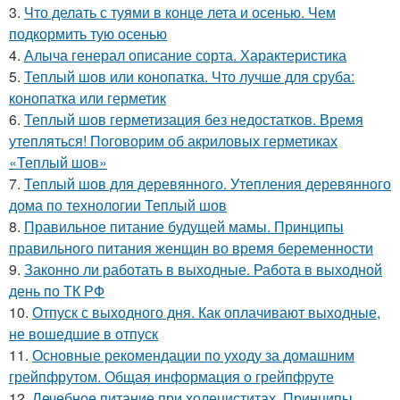
3.
Что делать с туями в конце лета и осенью. Чем
подкормить тую осенью
4.
Алыча генерал описание сорта. Характеристика
5.
Теплый шов или конопатка. Что лучше для сруба:
конопатка или герметик
6.
Теплый шов герметизация без недостатков. Время
утепляться! Поговорим об акриловых герметиках
«Теплый шов»
7.
Теплый шов для деревянного. Утепления деревянного
дома по технологии Теплый шов
8.
Правильное питание будущей мамы. Принципы
правильного питания женщин во время беременности
9.
Законно ли работать в выходные. Работа в выходной
день по ТК РФ
10.
Отпуск с выходного дня. Как оплачивают выходные,
не вошедшие в отпуск
11.
Основные рекомендации по уходу за домашним
грейпфрутом. Общая информация о грейпфруте
12.
Лечебное питание при холециститах. Принципы