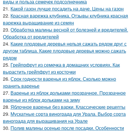
виды и польза семечек подсолнечника
21.
Какой газон лучше посадить на даче. Цены на газон
22.
Красная варежка клубника. Отзывы клубника красная
варежка выращивание из семян
23.
Обработка малины весной от болезней и вредителей.
Обработка от вредителей
24.
Какие плодовые деревья нельзя сажать рядом друг с
другом таблица. Какие плодовые деревья можно сажать
рядом
25.
Грейпрфрут из семечка в домашних условиях. Как
вырастить грейпфрут из косточки
26.
Срок годности варенья из яблок. Сколько можно
хранить варенье
27.
Варенье из яблок дольками прозрачное. Прозрачное
варенье из яблок дольками на зиму
28.
Яблочное варенье без варки. Классические рецепты
29.
Мускатные сорта винограда для Урала. Выбор сорта
винограда для выращивания на Урале
30.
Полив малины осенью после посадки. Особенности