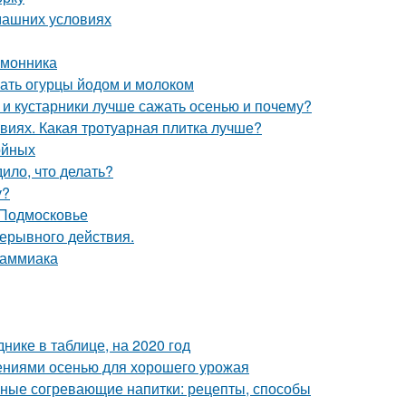
машних условиях
имонника
ать огурцы йодом и молоком
 и кустарники лучше сажать осенью и почему?
виях. Какая тротуарная плитка лучше?
ойных
ило, что делать?
у?
 Подмосковье
рерывного действия.
 аммиака
нике в таблице, на 2020 год
ениями осенью для хорошего урожая
ьные согревающие напитки: рецепты, способы