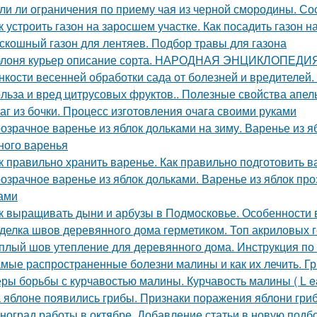
ли ли ограничения по приему чая из черной смородины. Со
к устроить газон на заросшем участке. Как посадить газон 
скошный газон для лентяев. Подбор травы для газона
лоня курьер описание сорта. НАРОДНАЯ ЭНЦИКЛОПЕД
нкости весенней обработки сада от болезней и вредителей
льза и вред цитрусовых фруктов.. Полезные свойства апел
аг из бочки. Процесс изготовления очага своими руками
озрачное варенье из яблок дольками на зиму. Варенье из я
ного варенья
к правильно хранить варенье. Как правильно подготовить в
озрачное варенье из яблок дольками. Варенье из яблок п
ами
к выращивать дыни и арбузы в Подмосковье. Особенности
делка швов деревянного дома герметиком. Топ акриловых г
плый шов утепление для деревянного дома. Инструкция по
мые распространенные болезни малины и как их лечить. Г
ры борьбы с курчавостью малины. Курчавость малины ( L eaf 
 яблоне появились грибы. Признаки поражения яблони гри
ноград работы в октябре. Добавление статьи в новую подб