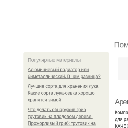
Пом
Популярные материалы
Алюминиевый радиатор или
биметаллический. В чем разница?
Лучшие сорта для хранения лука.
Какие сорта лука-севка хорошо
хранятся зимой
Аре
Что делать обнаружив гриб
Компа
трутовик на плодовом дереве.
для р
Прожорливый гриб: трутовик на
КАЧЕС