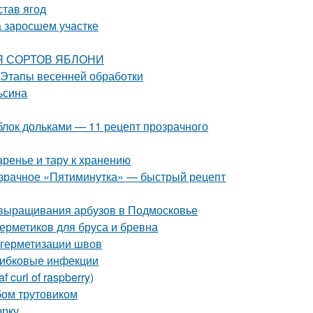
став ягод
на заросшем участке
ИЯ СОРТОВ ЯБЛОНИ
. Этапы весенней обработки
ьсина
блок дольками — 11 рецепт прозрачного
аренье и тару к хранению
розрачное «Пятиминутка» — быстрый рецепт
 выращивания арбузов в Подмосковье
ерметиков для бруса и бревна
 герметизации швов
рибковые инфекции
curl of raspberry)
бом трутовиком
орку