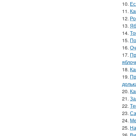
10.
Ес
11.
Ка
12.
Ро
13.
Яб
14.
То
15.
По
16.
Оч
17.
Пр
яблоч
18.
Ка
19.
Пр
дольк
20.
Ка
21.
За
22.
Те
23.
Са
24.
Ме
25.
На
26.
Ви