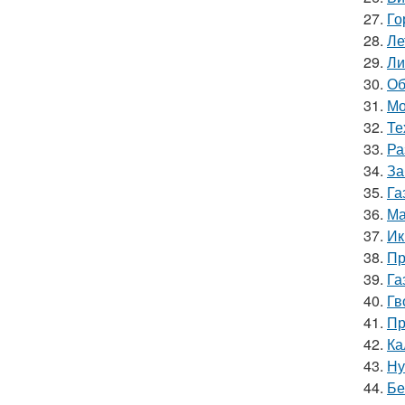
27.
Го
28.
Ле
29.
Ли
30.
Об
31.
Мо
32.
Те
33.
Ра
34.
За
35.
Га
36.
Ма
37.
Ик
38.
Пр
39.
Га
40.
Гв
41.
Пр
42.
Ка
43.
Ну
44.
Бе