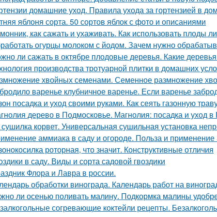
ртензии домашние уход. Правила ухода за гортензией в до
тняя яблоня сорта. 50 сортов яблок с фото и описаниями
монник, как сажать и ухаживать. Как использовать плоды л
работать огурцы молоком с йодом. Зачем нужно обрабатыв
жно ли сажать в октябре плодовые деревья. Какие деревья
хнология производства тротуарной плитки в домашних усло
змножение хвойных семенами. Семенное размножение хв
бродило варенье клубничное варенье. Если варенье заброд
зон посадка и уход своими руками. Как сеять газонную трав
гнолия дерево в Подмосковье. Магнолия: посадка и уход в
 сушилка корвет. Универсальная сушильная установка неп
именение аммиака в саду и огороде. Польза и применение
зонокосилка роторная, что значит. Конструктивные отличия
оздики в саду. Виды и сорта садовой гвоздики
аздник Флора и Лавра в россии.
лендарь обработки винограда. Календарь работ на виноград
жно ли осенью поливать малину. Подкормка малины удобр
залкогольные согревающие коктейли рецепты. Безалкогол