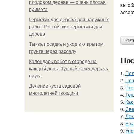
плодовом дереве — очень плохая
вы об
примета
ассор
Герметик для дерева для наружных
работ. Российские герметики для
дерева
читат
Тыква посадка и уход в открытом
грунте через рассаду
Пос
Календарь работ в огороде на
каждый день. Лунный календарь vs
1.
Пол
наука
2.
Поч
Деление куста садовой
3.
Что
многолетней гвоздики
4.
Теп
5.
Как
6.
Све
7.
Лек
8.
В к
9.
Упр