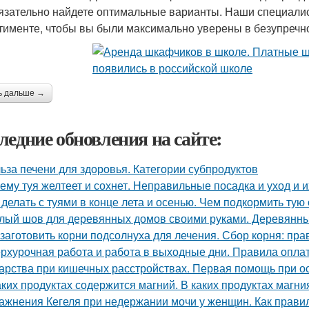
язательно найдете оптимальные варианты. Наши специали
тименте, чтобы вы были максимально уверены в безупречно
ь дальше →
ледние обновления на сайте:
ьза печени для здоровья. Категории субпродуктов
ему туя желтеет и сохнет. Неправильные посадка и уход и 
 делать с туями в конце лета и осенью. Чем подкормить тую
лый шов для деревянных домов своими руками. Деревянный
 заготовить корни подсолнуха для лечения. Сбор корня: пра
рхурочная работа и работа в выходные дни. Правила опл
арства при кишечных расстройствах. Первая помощь при о
аких продуктах содержится магний. В каких продуктах магн
ажнения Кегеля при недержании мочи у женщин. Как прав