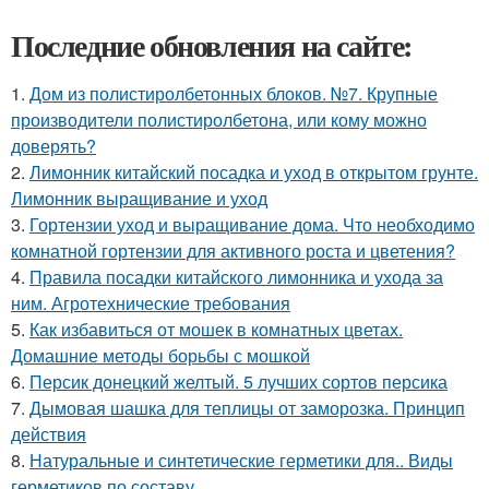
Последние обновления на сайте:
1.
Дом из полистиролбетонных блоков. №7. Крупные
производители полистиролбетона, или кому можно
доверять?
2.
Лимонник китайский посадка и уход в открытом грунте.
Лимонник выращивание и уход
3.
Гортензии уход и выращивание дома. Что необходимо
комнатной гортензии для активного роста и цветения?
4.
Правила посадки китайского лимонника и ухода за
ним. Агротехнические требования
5.
Как избавиться от мошек в комнатных цветах.
Домашние методы борьбы с мошкой
6.
Персик донецкий желтый. 5 лучших сортов персика
7.
Дымовая шашка для теплицы от заморозка. Принцип
действия
8.
Натуральные и синтетические герметики для.. Виды
герметиков по составу