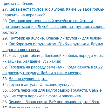
грибка на яблоне
27.
Как вывести трутовик с яблони. Какие бывают грибы-
паразиты на деревьях?
28.
Трутовик лиственничный лечебные свойства и
противопоказания. Лечебные свойства трутовика серно-
жёлтого
29.
Трутовик на яблоне. Опасен ли трутовик для яблони
30.
Как бороться с трутовиком. Грибы-трутовики. Друзья
и враги нашего леса.
31.
Наглядная таблица болезней хвойных пород и меры
их защиты. Увядание (усыхание)
32.
Гвоздика на рассаду семенами. Когда сажать в 2022
на рассаду гвоздику Шабо и в каком месяце
33.
Вишня лучшие сорта.
34.
Груша в августе. Описание культуры
35.
Сорта персиков для волгоградской области. Самые
лучшие сорта персиков с фото и описанием
36.
Зимняя яблоня сорта. Всё про зимние сорта яблок
37.
Вкусные сорта вишни.