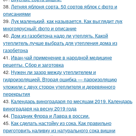
38.
Летняя яблоня сорта. 50 сортов яблок с фото и
описаниями
39.
Лук маленький, как называется. Как выглядит лук
многоярусный: фото и описание
40.
Дом из газобетона надо ли утеплять. Какой
утеплитель лучше выбрать для утепления дома из
газобетона
41.
Иван-чай применение в народной медицине
рецепты. Сбор и заготовка
42.
Нужен ли зазор между утеплителем и
гидроизоляцией. Вторая ошибка — пароизоляцию
уложили с двух сторон утеплителя и деревянного
перекрытия
43.
Календарь виноградаря по месяцам 2019. Календарь
виноградаря на весну 2019 года
44.
Праздник Флора и Лавра в россии.
45.
Как сделать настойку из сока. Как правильно
приготовить наливку из натурального сока вишни