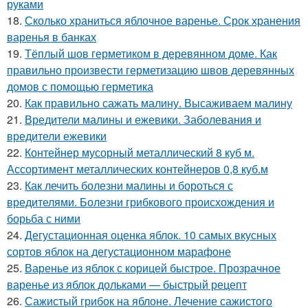
руками
18.
Сколько храниться яблочное варенье. Срок хранения
варенья в банках
19.
Тёплый шов герметиком в деревянном доме. Как
правильно произвести герметизацию швов деревянных
домов с помощью герметика
20.
Как правильно сажать малину. Высаживаем малину
21.
Вредители малины и ежевики. Заболевания и
вредители ежевики
22.
Контейнер мусорный металлический 8 куб м.
Ассортимент металлических контейнеров 0,8 куб.м
23.
Как лечить болезни малины и бороться с
вредителями. Болезни грибкового происхождения и
борьба с ними
24.
Дегустационная оценка яблок. 10 самых вкусных
сортов яблок на дегустационном марафоне
25.
Варенье из яблок с корицей быстрое. Прозрачное
варенье из яблок дольками — быстрый рецепт
26.
Сажистый грибок на яблоне. Лечение сажистого