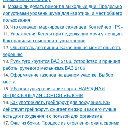
9.
Можно ли делать ремонт в выходные дни. Предельно
допустимый уровень шума для квартиры и мест общего
пользования
10.
Что означает маркировка саженцев. Контейнер «Р9»
11.
Упражнения Кегеля при недержании мочи у женщин.
Как правильно выполнять упражнения
12.
Опылитель для вишни. Какая вишня может опылять
черешню
13.
Руль туго крутится ВАЗ 2106. Устройство и принцип
работы рулевого механизма ВАЗ 2106
14.
Оформление газонов на дачном участке. Выбор
места
15.
Яблоня курьер описание сорта. НАРОДНАЯ
ЭНЦИКЛОПЕДИЯ СОРТОВ ЯБЛОНИ
16.
Как употреблять грейпфрут для похудения. Как
действует грейпфрут, сжигает ли жир и как его лучше
есть для похудения и с пользой для организма
17.
Очаг из бочки. Процесс изготовления очага своими