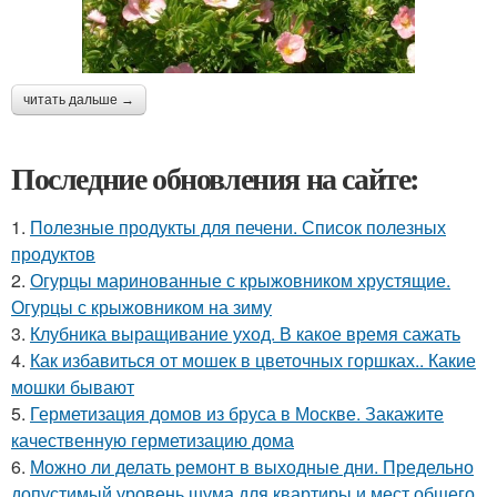
читать дальше →
Последние обновления на сайте:
1.
Полезные продукты для печени. Список полезных
продуктов
2.
Огурцы маринованные с крыжовником хрустящие.
Огурцы с крыжовником на зиму
3.
Клубника выращивание уход. В какое время сажать
4.
Как избавиться от мошек в цветочных горшках.. Какие
мошки бывают
5.
Герметизация домов из бруса в Москве. Закажите
качественную герметизацию дома
6.
Можно ли делать ремонт в выходные дни. Предельно
допустимый уровень шума для квартиры и мест общего