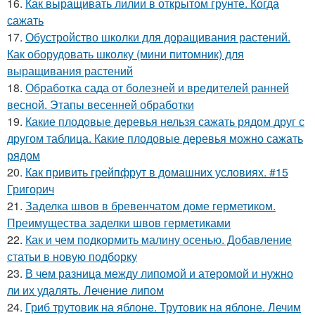
16.
Как выращивать лилии в открытом грунте. Когда
сажать
17.
Обустройство школки для доращивания растений.
Как оборудовать школку (мини питомник) для
выращивания растений
18.
Обработка сада от болезней и вредителей ранней
весной. Этапы весенней обработки
19.
Какие плодовые деревья нельзя сажать рядом друг с
другом таблица. Какие плодовые деревья можно сажать
рядом
20.
Как привить грейпфрут в домашних условиях. #15
Григорич
21.
Заделка швов в бревенчатом доме герметиком.
Преимущества заделки швов герметиками
22.
Как и чем подкормить малину осенью. Добавление
статьи в новую подборку
23.
В чем разница между липомой и атеромой и нужно
ли их удалять. Лечение липом
24.
Гриб трутовик на яблоне. Трутовик на яблоне. Лечим