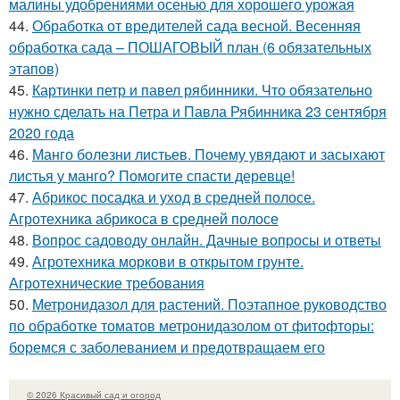
малины удобрениями осенью для хорошего урожая
44.
Обработка от вредителей сада весной. Весенняя
обработка сада – ПОШАГОВЫЙ план (6 обязательных
этапов)
45.
Картинки петр и павел рябинники. Что обязательно
нужно сделать на Петра и Павла Рябинника 23 сентября
2020 года
46.
Манго болезни листьев. Почему увядают и засыхают
листья у манго? Помогите спасти деревце!
47.
Абрикос посадка и уход в средней полосе.
Агротехника абрикоса в средней полосе
48.
Вопрос садоводу онлайн. Дачные вопросы и ответы
49.
Агротехника моркови в открытом грунте.
Агротехнические требования
50.
Метронидазол для растений. Поэтапное руководство
по обработке томатов метронидазолом от фитофторы:
боремся с заболеванием и предотвращаем его
© 2026 Красивый сад и огород