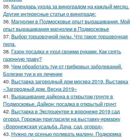
35.
Календарь ухода за виноградом на каждый месяц.
Другие интересные статьи о винограде:
36.
Магнолии в Подмосковье опыт выращивания. Мой
опыт выращивания магнолии в Подмосковье
37.
Выбор торцовочной пилы. Что такое торцовочная
пила.
38.
Газон посадка и уход своими руками. Как сеять
газонную траву?
39.
Чем обработать туи от грибковых заболеваний.
Болезни туи и их лечение
40.
Выставка загородный дом москва 2019. Выставка
«Загородный дом. Весна 2019»
41.
Выращивание дайкона в открытом грунте в
Подмосковье. Дайкон: посадка в открытый грунт
42.
Выставка в Экспоцентре в воронеже 2019 сад
огород. Горожан пригласили на выставку-ярмарку
«Воронежская усадьба. Дача, сад, огород»
43.
Нужно ли осенью поливать малину. Подкормка