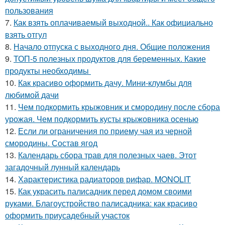
пользования
7.
Как взять оплачиваемый выходной.. Как официально
взять отгул
8.
Начало отпуска с выходного дня. Общие положения
9.
ТОП-5 полезных продуктов для беременных. Какие
продукты необходимы
10.
Как красиво оформить дачу. Мини-клумбы для
любимой дачи
11.
Чем подкормить крыжовник и смородину после сбора
урожая. Чем подкормить кусты крыжовника осенью
12.
Если ли ограничения по приему чая из черной
смородины. Состав ягод
13.
Календарь сбора трав для полезных чаев. Этот
загадочный лунный календарь
14.
Характеристика радиаторов рифар. MONOLIT
15.
Как украсить палисадник перед домом своими
руками. Благоустройство палисадника: как красиво
оформить приусадебный участок