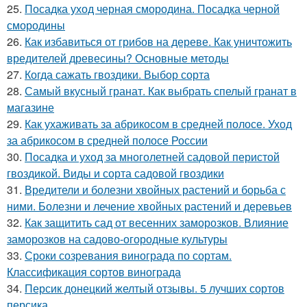
25.
Посадка уход черная смородина. Посадка черной
смородины
26.
Как избавиться от грибов на дереве. Как уничтожить
вредителей древесины? Основные методы
27.
Когда сажать гвоздики. Выбор сорта
28.
Самый вкусный гранат. Как выбрать спелый гранат в
магазине
29.
Как ухаживать за абрикосом в средней полосе. Уход
за абрикосом в средней полосе России
30.
Посадка и уход за многолетней садовой перистой
гвоздикой. Виды и сорта садовой гвоздики
31.
Вредители и болезни хвойных растений и борьба с
ними. Болезни и лечение хвойных растений и деревьев
32.
Как защитить сад от весенних заморозков. Влияние
заморозков на садово-огородные культуры
33.
Сроки созревания винограда по сортам.
Классификация сортов винограда
34.
Персик донецкий желтый отзывы. 5 лучших сортов
персика