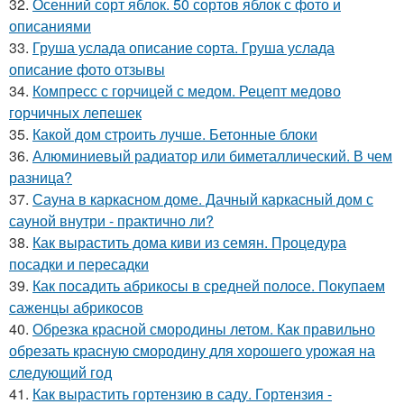
32.
Осенний сорт яблок. 50 сортов яблок с фото и
описаниями
33.
Груша услада описание сорта. Груша услада
описание фото отзывы
34.
Компресс с горчицей с медом. Рецепт медово
горчичных лепешек
35.
Какой дом строить лучше. Бетонные блоки
36.
Алюминиевый радиатор или биметаллический. В чем
разница?
37.
Сауна в каркасном доме. Дачный каркасный дом с
сауной внутри - практично ли?
38.
Как вырастить дома киви из семян. Процедура
посадки и пересадки
39.
Как посадить абрикосы в средней полосе. Покупаем
саженцы абрикосов
40.
Обрезка красной смородины летом. Как правильно
обрезать красную смородину для хорошего урожая на
следующий год
41.
Как вырастить гортензию в саду. Гортензия -