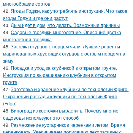
многообразие сортов
42.
Ягоды Годжи, как употреблять инструкция. Что такое
ягоды Годжи и где они растут
43.
Дым идет в дом, что делать. Возможные причины
44.
Садовые гвоздики многолетние. Описание цветка
многолетняя гвоздика
45.
Засолка огурцов с перцем чили. Лучшие рецепты
маринованных хрустящих огурцов с острым перцем на
зиму
46.
Посадка и уход за клубникой в открытом грунте.
Инструкция по выращиванию клубники в открытом
грунте
47.
Заготовка и хранение клубники по технологии Фриго.
О хранении рассады клубники по технологии Фриго
(Frigo)
48.
Виноград из косточки вырастить. Почему многие
садоводы используют этот способ
49.
Размножение кустарников черенками летом. Время
черенковать. Увеличиваем популяцию декоративных