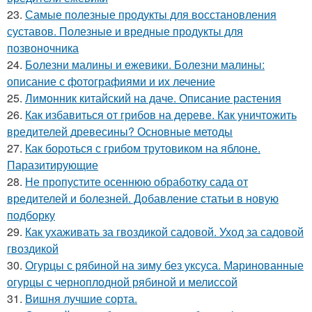
23.
Самые полезные продукты для восстановления
суставов. Полезные и вредные продукты для
позвоночника
24.
Болезни малины и ежевики. Болезни малины:
описание с фотографиями и их лечение
25.
Лимонник китайский на даче. Описание растения
26.
Как избавиться от грибов на дереве. Как уничтожить
вредителей древесины? Основные методы
27.
Как бороться с грибом трутовиком на яблоне.
Паразитирующие
28.
Не пропустите осеннюю обработку сада от
вредителей и болезней. Добавление статьи в новую
подборку
29.
Как ухаживать за гвоздикой садовой. Уход за садовой
гвоздикой
30.
Огурцы с рябиной на зиму без уксуса. Маринованные
огурцы с черноплодной рябиной и мелиссой
31.
Вишня лучшие сорта.