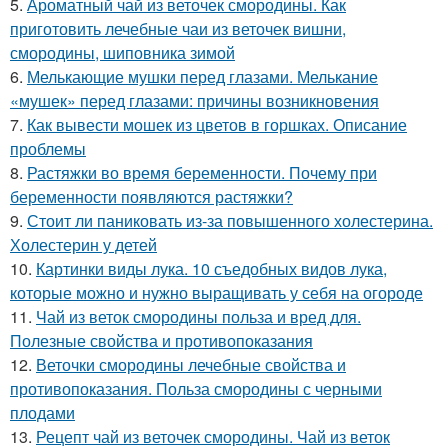
5.
Ароматный чай из веточек смородины. Как
приготовить лечебные чаи из веточек вишни,
смородины, шиповника зимой
6.
Мелькающие мушки перед глазами. Мелькание
«мушек» перед глазами: причины возникновения
7.
Как вывести мошек из цветов в горшках. Описание
проблемы
8.
Растяжки во время беременности. Почему при
беременности появляются растяжки?
9.
Стоит ли паниковать из-за повышенного холестерина.
Холестерин у детей
10.
Картинки виды лука. 10 съедобных видов лука,
которые можно и нужно выращивать у себя на огороде
11.
Чай из веток смородины польза и вред для.
Полезные свойства и противопоказания
12.
Веточки смородины лечебные свойства и
противопоказания. Польза смородины с черными
плодами
13.
Рецепт чай из веточек смородины. Чай из веток