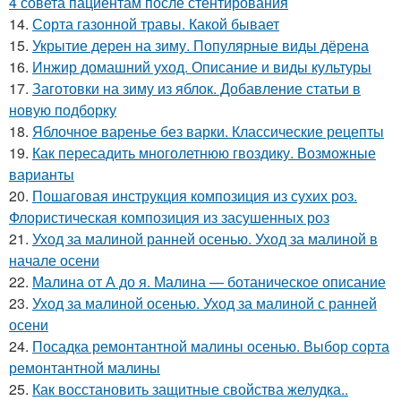
4 совета пациентам после стентирования
14.
Сорта газонной травы. Какой бывает
15.
Укрытие дерен на зиму. Популярные виды дёрена
16.
Инжир домашний уход. Описание и виды культуры
17.
Заготовки на зиму из яблок. Добавление статьи в
новую подборку
18.
Яблочное варенье без варки. Классические рецепты
19.
Как пересадить многолетнюю гвоздику. Возможные
варианты
20.
Пошаговая инструкция композиция из сухих роз.
Флористическая композиция из засушенных роз
21.
Уход за малиной ранней осенью. Уход за малиной в
начале осени
22.
Малина от А до я. Малина — ботаническое описание
23.
Уход за малиной осенью. Уход за малиной с ранней
осени
24.
Посадка ремонтантной малины осенью. Выбор сорта
ремонтантной малины
25.
Как восстановить защитные свойства желудка..