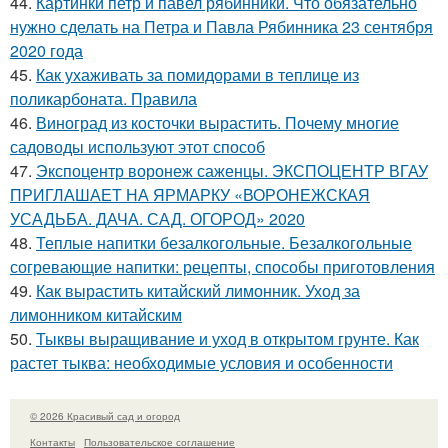
44.
Картинки петр и павел рябинники. Что обязательно
нужно сделать на Петра и Павла Рябинника 23 сентября
2020 года
45.
Как ухаживать за помидорами в теплице из
поликарбоната. Правила
46.
Виноград из косточки вырастить. Почему многие
садоводы используют этот способ
47.
Экспоцентр воронеж саженцы. ЭКСПОЦЕНТР ВГАУ
ПРИГЛАШАЕТ НА ЯРМАРКУ «ВОРОНЕЖСКАЯ
УСАДЬБА. ДАЧА. САД. ОГОРОД» 2020
48.
Теплые напитки безалкогольные. Безалкогольные
согревающие напитки: рецепты, способы приготовления
49.
Как вырастить китайский лимонник. Уход за
лимонником китайским
50.
Тыквы выращивание и уход в открытом грунте. Как
растет тыква: необходимые условия и особенности
© 2026 Красивый сад и огород
Контакты
Пользовательское соглашение