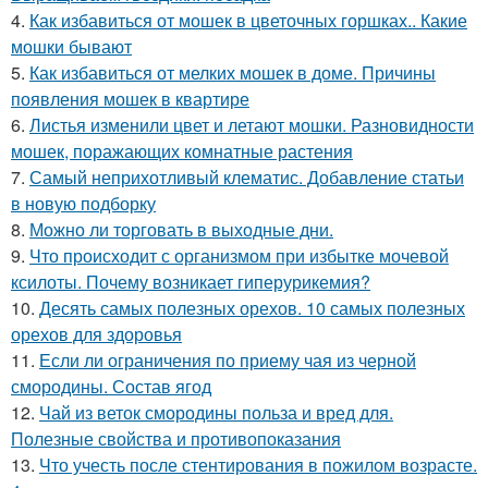
4.
Как избавиться от мошек в цветочных горшках.. Какие
мошки бывают
5.
Как избавиться от мелких мошек в доме. Причины
появления мошек в квартире
6.
Листья изменили цвет и летают мошки. Разновидности
мошек, поражающих комнатные растения
7.
Самый неприхотливый клематис. Добавление статьи
в новую подборку
8.
Можно ли торговать в выходные дни.
9.
Что происходит с организмом при избытке мочевой
ксилоты. Почему возникает гиперурикемия?
10.
Десять самых полезных орехов. 10 самых полезных
орехов для здоровья
11.
Если ли ограничения по приему чая из черной
смородины. Состав ягод
12.
Чай из веток смородины польза и вред для.
Полезные свойства и противопоказания
13.
Что учесть после стентирования в пожилом возрасте.