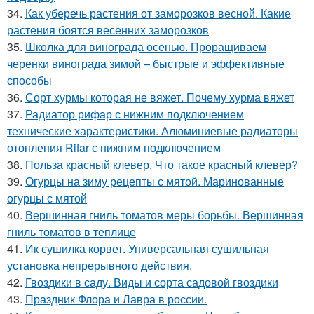
34.
Как уберечь растения от заморозков весной. Какие
растения боятся весенних заморозков
35.
Школка для винограда осенью. Проращиваем
черенки винограда зимой – быстрые и эффективные
способы
36.
Сорт хурмы которая не вяжет. Почему хурма вяжет
37.
Радиатор рифар с нижним подключением
технические характеристики. Алюминиевые радиаторы
отопления Rifar с нижним подключением
38.
Польза красный клевер. Что такое красный клевер?
39.
Огурцы на зиму рецепты с мятой. Маринованные
огурцы с мятой
40.
Вершинная гниль томатов меры борьбы. Вершинная
гниль томатов в теплице
41.
Ик сушилка корвет. Универсальная сушильная
установка непрерывного действия.
42.
Гвоздики в саду. Виды и сорта садовой гвоздики
43.
Праздник Флора и Лавра в россии.