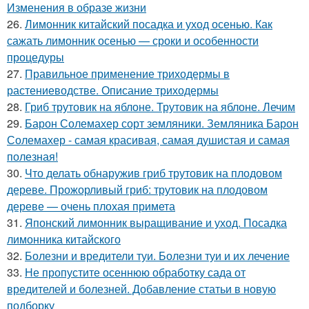
Изменения в образе жизни
26.
Лимонник китайский посадка и уход осенью. Как
сажать лимонник осенью — сроки и особенности
процедуры
27.
Правильное применение триходермы в
растениеводстве. Описание триходермы
28.
Гриб трутовик на яблоне. Трутовик на яблоне. Лечим
29.
Барон Солемахер сорт земляники. Земляника Барон
Солемахер - самая красивая, самая душистая и самая
полезная!
30.
Что делать обнаружив гриб трутовик на плодовом
дереве. Прожорливый гриб: трутовик на плодовом
дереве — очень плохая примета
31.
Японский лимонник выращивание и уход. Посадка
лимонника китайского
32.
Болезни и вредители туи. Болезни туи и их лечение
33.
Не пропустите осеннюю обработку сада от
вредителей и болезней. Добавление статьи в новую
подборку