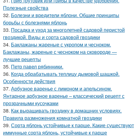
31.
Гриб трутовик или грибы в качестве удобрения.
Полезные свойства
32.
Болезни и вредители яблони. Общие принципы
борьбы с болезнями яблонь
33.
Посадка и уход за многолетней садовой перистой
гвоздикой. Виды и сорта садовой гвоздики
34.
Баклажаны жареные с укропом и чесноком.
Баклажаны, жареные с чесноком на сковороде —
лучшие рецепты
35.
Петр павел рябинники.
36.
Когда обрабатывать теплицу дымовой шашкой.
Особенности действия
37.
Арбузное варенье с лимоном и апельсином.
Янтарное арбузное варенье – классический рецепт с
прозрачными кусочками
38.
Как выращивать гвоздику в домашних условиях.
Правила размножения комнатной гвоздики
39.
Сорта яблонь устойчивые к парше. Какие существуют
иммунные сорта яблонь, устойчивые к парше