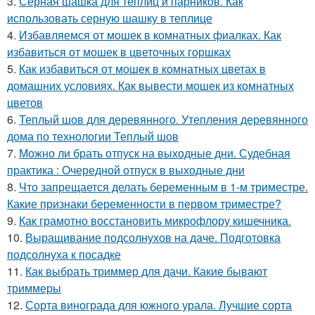
3.
Серная шашка для теплиц и парников. Как
использовать серную шашку в теплице
4.
Избавляемся от мошек в комнатных фиалках. Как
избавиться от мошек в цветочных горшках
5.
Как избавиться от мошек в комнатных цветах в
домашних условиях. Как вывести мошек из комнатных
цветов
6.
Теплый шов для деревянного. Утепления деревянного
дома по технологии Теплый шов
7.
Можно ли брать отпуск на выходные дни. Судебная
практика : Очередной отпуск в выходные дни
8.
Что запрещается делать беременным в 1-м триместре.
Какие признаки беременности в первом триместре?
9.
Как грамотно восстановить микрофлору кишечника.
10.
Выращивание подсолнухов на даче. Подготовка
подсолнуха к посадке
11.
Как выбрать триммер для дачи. Какие бывают
триммеры
12.
Сорта винограда для южного урала. Лучшие сорта