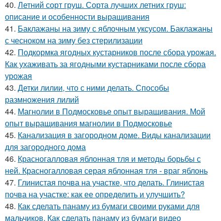
40.
Летний сорт груш. Сорта лучших летних груш:
описание и особенности выращивания
41.
Баклажаны на зиму с яблочным уксусом. Баклажаны
с чесноком на зиму без стерилизации
42.
Подкормка ягодных кустарников после сбора урожая.
Как ухаживать за ягодными кустарниками после сбора
урожая
43.
Детки лилии, что с ними делать. Способы
размножения лилий
44.
Магнолии в Подмосковье опыт выращивания. Мой
опыт выращивания магнолии в Подмосковье
45.
Канализация в загородном доме. Виды канализации
для загородного дома
46.
Красногалловая яблонная тля и методы борьбы с
ней. Красногалловая серая яблонная тля - враг яблонь
47.
Глинистая почва на участке, что делать. Глинистая
почва на участке: как ее определить и улучшить?
48.
Как сделать панаму из бумаги своими руками для
мальчиков. Как сделать панаму из бумаги видео