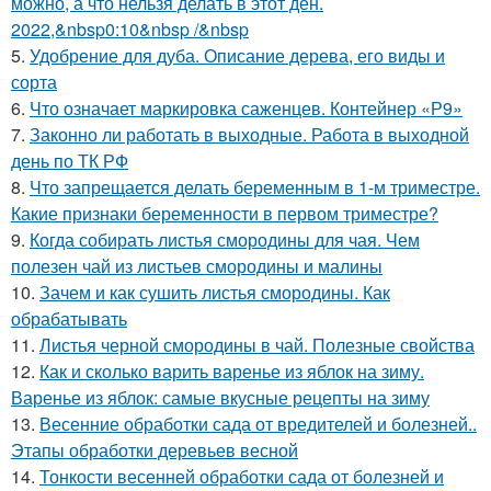
можно, а что нельзя делать в этот ден.
2022,&nbsp0:10&nbsp /&nbsp
5.
Удобрение для дуба. Описание дерева, его виды и
сорта
6.
Что означает маркировка саженцев. Контейнер «Р9»
7.
Законно ли работать в выходные. Работа в выходной
день по ТК РФ
8.
Что запрещается делать беременным в 1-м триместре.
Какие признаки беременности в первом триместре?
9.
Когда собирать листья смородины для чая. Чем
полезен чай из листьев смородины и малины
10.
Зачем и как сушить листья смородины. Как
обрабатывать
11.
Листья черной смородины в чай. Полезные свойства
12.
Как и сколько варить варенье из яблок на зиму.
Варенье из яблок: самые вкусные рецепты на зиму
13.
Весенние обработки сада от вредителей и болезней..
Этапы обработки деревьев весной
14.
Тонкости весенней обработки сада от болезней и