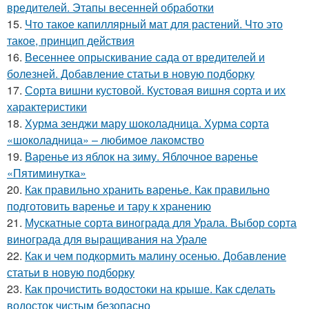
вредителей. Этапы весенней обработки
15.
Что такое капиллярный мат для растений. Что это
такое, принцип действия
16.
Весеннее опрыскивание сада от вредителей и
болезней. Добавление статьи в новую подборку
17.
Сорта вишни кустовой. Кустовая вишня сорта и их
характеристики
18.
Хурма зенджи мару шоколадница. Хурма сорта
«шоколадница» – любимое лакомство
19.
Варенье из яблок на зиму. Яблочное варенье
«Пятиминутка»
20.
Как правильно хранить варенье. Как правильно
подготовить варенье и тару к хранению
21.
Мускатные сорта винограда для Урала. Выбор сорта
винограда для выращивания на Урале
22.
Как и чем подкормить малину осенью. Добавление
статьи в новую подборку
23.
Как прочистить водостоки на крыше. Как сделать
водосток чистым безопасно