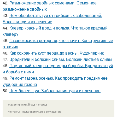
42.
Размножение хвойных семенами. Семенное
размножение хвойных
43.
Чем обработать туи от грибковых заболеваний.
Болезни туи и их лечение
44.
Клевер красный вред и польза. Что такое красный
клевер?
45.
Газонокосилка роторная, что значит. Конструктивные
отличия
46.
Как сохранить куст перца до весны. Чудо-перчик
47.
Вредители и болезни сливы. Болезни листьев сливы
48.
Паутинный клещ на туе меры борьбы. Вредители туй
и борьба с ними
49.
Ремонт газона осенью. Как проводить предзимнее
удобрение газона
50.
Чем болеет туя. Заболевания туи и их лечение
© 2026 Красивый сад и огород
Контакты
Пользовательское соглашение