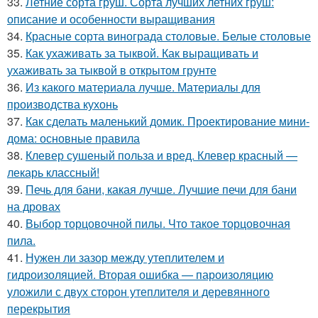
33.
Летние сорта груш. Сорта лучших летних груш:
описание и особенности выращивания
34.
Красные сорта винограда столовые. Белые столовые
35.
Как ухаживать за тыквой. Как выращивать и
ухаживать за тыквой в открытом грунте
36.
Из какого материала лучше. Материалы для
производства кухонь
37.
Как сделать маленький домик. Проектирование мини-
дома: основные правила
38.
Клевер сушеный польза и вред. Клевер красный —
лекарь классный!
39.
Печь для бани, какая лучше. Лучшие печи для бани
на дровах
40.
Выбор торцовочной пилы. Что такое торцовочная
пила.
41.
Нужен ли зазор между утеплителем и
гидроизоляцией. Вторая ошибка — пароизоляцию
уложили с двух сторон утеплителя и деревянного
перекрытия