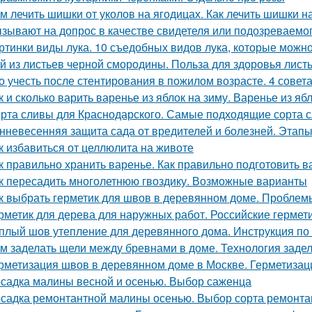
м лечить шишки от уколов на ягодицах. Как лечить шишки н
зывают на допрос в качестве свидетеля или подозреваемог
ртинки виды лука. 10 съедобных видов лука, которые можн
й из листьев черной смородины. Польза для здоровья лис
о учесть после стентирования в пожилом возрасте. 4 совет
к и сколько варить варенье из яблок на зиму. Варенье из я
рта сливы для Краснодарского. Самые подходящие сорта 
нневесенняя защита сада от вредителей и болезней. Этапы
к избавиться от целлюлита на животе
к правильно хранить варенье. Как правильно подготовить в
к пересадить многолетнюю гвоздику. Возможные варианты
к выбрать герметик для швов в деревянном доме. Пробле
рметик для дерева для наружных работ. Российские гермет
плый шов утепление для деревянного дома. Инструкция по
м заделать щели между бревнами в доме. Технология задел
рметизация швов в деревянном доме в Москве. Герметиза
садка малины весной и осенью. Выбор саженца
садка ремонтантной малины осенью. Выбор сорта ремонт