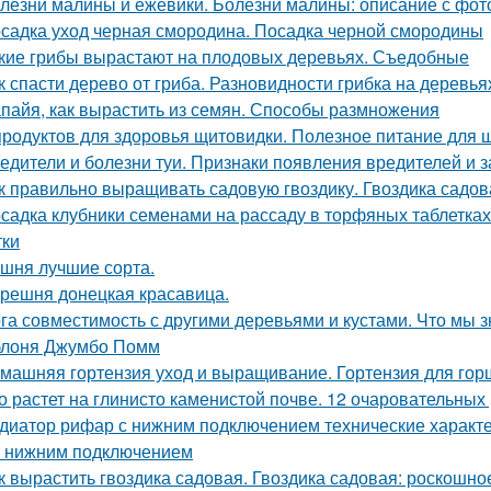
лезни малины и ежевики. Болезни малины: описание с фот
садка уход черная смородина. Посадка черной смородины
кие грибы вырастают на плодовых деревьях. Съедобные
к спасти дерево от гриба. Разновидности грибка на деревья
пайя, как вырастить из семян. Способы размножения
продуктов для здоровья щитовидки. Полезное питание для
едители и болезни туи. Признаки появления вредителей и з
к правильно выращивать садовую гвоздику. Гвоздика садов
садка клубники семенами на рассаду в торфяных таблетка
тки
шня лучшие сорта.
решня донецкая красавица.
га совместимость с другими деревьями и кустами. Что мы з
лоня Джумбо Помм
машняя гортензия уход и выращивание. Гортензия для гор
о растет на глинисто каменистой почве. 12 очаровательных
диатор рифар с нижним подключением технические характ
 с нижним подключением
к вырастить гвоздика садовая. Гвоздика садовая: роскошн