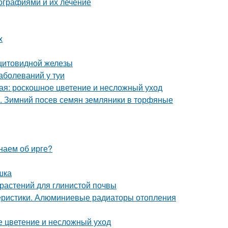
ографиями и их лечение
х
 щитовидной железы
аболеваний у туи
ая: роскошное цветение и несложный уход
х. Зимний посев семян земляники в торфяные
наем об ирге?
шка
 растений для глинистой почвы
еристики. Алюминиевые радиаторы отопления
ое цветение и несложный уход