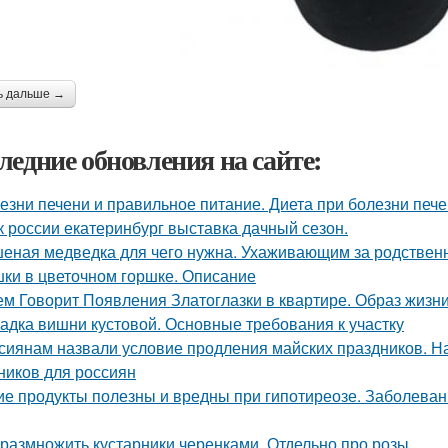
ь дальше →
ледние обновления на сайте:
езни печени и правильное питание. Диета при болезни печ
к россии екатеринбург выставка дачный сезон.
еная медведка для чего нужна. Ухаживающим за родствен
ки в цветочном горшке. Описание
ем Говорит Появления Златоглазки в квартире. Образ жизни
адка вишни кустовой. Основные требования к участку
сиянам назвали условие продления майских праздников. Н
ников для россиян
ие продукты полезны и вредны при гипотиреозе. Заболев
 размножить кустарники черенками. Отдельно про розы