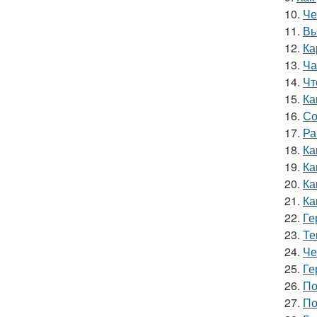
10.
Че
11.
Вы
12.
Ка
13.
Ча
14.
Чт
15.
Ка
16.
Со
17.
Ра
18.
Ка
19.
Ка
20.
Ка
21.
Ка
22.
Ге
23.
Те
24.
Че
25.
Ге
26.
По
27.
По