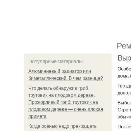
Рем
Выр
Популярные материалы
Особе
Алюминиевый радиатор или
дома 
биметаллический. В чем разница?
Гвозд
Что делать обнаружив гриб
допол
трутовик на плодовом дереве.
Выбор
Прожорливый гриб: трутовик на
Строг
плодовом дереве — очень плохая
обычн
примета
После
Когда осенью надо прекращать