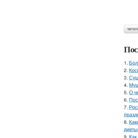
читат
Пос
1.
Бол
2.
Кос
3.
Суш
4.
Муш
5.
О ч
6.
Пос
7.
Рос
празд
8.
Как
диеты
9.
Как