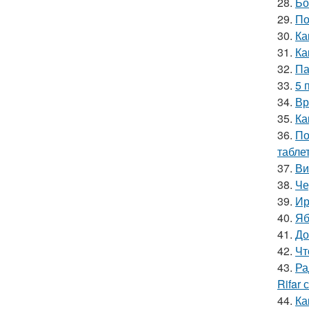
28.
Бо
29.
По
30.
Ка
31.
Ка
32.
Па
33.
5 
34.
Вр
35.
Ка
36.
По
табле
37.
Ви
38.
Че
39.
Ир
40.
Яб
41.
До
42.
Чт
43.
Ра
Rifar
44.
Ка