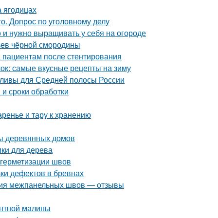
а ягодицах
о. Допрос по уголовному делу
о и нужно выращивать у себя на огороде
тьев чёрной смородины
а пациентам после стентирования
блок: самые вкусные рецепты на зиму
сливы для Средней полосы России
 и сроки обработки
аренье и тару к хранению
мы деревянных домов
ики для дерева
 герметизации швов
ки дефектов в бревнах
ция межпанельных швов — отзывы
антной малины