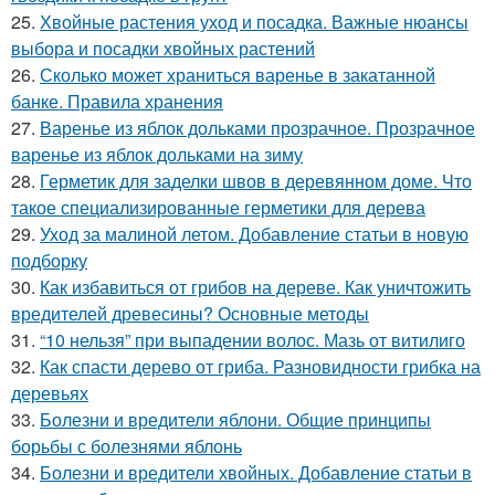
25.
Хвойные растения уход и посадка. Важные нюансы
выбора и посадки хвойных растений
26.
Сколько может храниться варенье в закатанной
банке. Правила хранения
27.
Варенье из яблок дольками прозрачное. Прозрачное
варенье из яблок дольками на зиму
28.
Герметик для заделки швов в деревянном доме. Что
такое специализированные герметики для дерева
29.
Уход за малиной летом. Добавление статьи в новую
подборку
30.
Как избавиться от грибов на дереве. Как уничтожить
вредителей древесины? Основные методы
31.
“10 нельзя” при выпадении волос. Мазь от витилиго
32.
Как спасти дерево от гриба. Разновидности грибка на
деревьях
33.
Болезни и вредители яблони. Общие принципы
борьбы с болезнями яблонь
34.
Болезни и вредители хвойных. Добавление статьи в