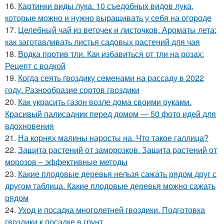
16.
Картинки виды лука. 10 съедобных видов лука,
которые можно и нужно выращивать у себя на огороде
17.
Целебный чай из веточек и листочков. Ароматы лета:
как заготавливать листья садовых растений для чая
18.
Водка против тли. Как избавиться от тли на розах:
Рецепт с водкой
19.
Когда сеять гвоздику семенами на рассаду в 2022
году. Разнообразие сортов гвоздики
20.
Как украсить газон возле дома своими руками.
Красивый палисадник перед домом — 50 фото идей для
вдохновения
21.
На корнях малины наросты на. Что такое галлица?
22.
Защита растений от заморозков. Защита растений от
морозов – эффективные методы
23.
Какие плодовые деревья нельзя сажать рядом друг с
другом таблица. Какие плодовые деревья можно сажать
рядом
24.
Уход и посадка многолетней гвоздики. Подготовка
гвоздики к посадке в грунт