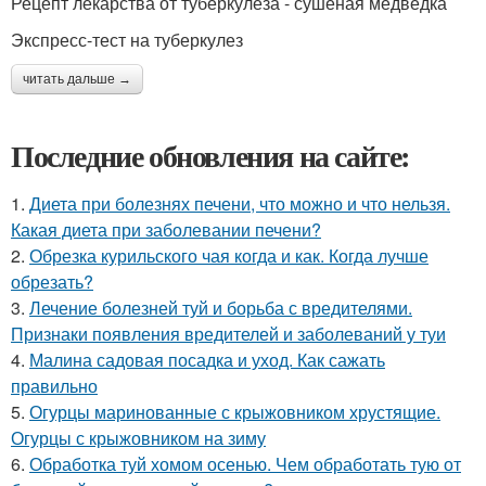
Рецепт лекарства от туберкулеза - сушеная медведка
Экспресс-тест на туберкулез
читать дальше →
Последние обновления на сайте:
1.
Диета при болезнях печени, что можно и что нельзя.
Какая диета при заболевании печени?
2.
Обрезка курильского чая когда и как. Когда лучше
обрезать?
3.
Лечение болезней туй и борьба с вредителями.
Признаки появления вредителей и заболеваний у туи
4.
Малина садовая посадка и уход. Как сажать
правильно
5.
Огурцы маринованные с крыжовником хрустящие.
Огурцы с крыжовником на зиму
6.
Обработка туй хомом осенью. Чем обработать тую от