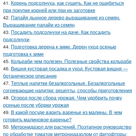
41.
Корень подсолнуха, как сушить. Как не ошибиться
при покупке корней или при их заготовке
42.
Папайя дынное дерево выращивание из семян.
Выращивание папайи из семян
43.
Посадить подсолнухи на даче. Как посадить
подсолнухи
44.
Подготовка дерена к зиме. Дерен уход осенью
подготовка к зиме
45.
Кольраби чем полезен. Полезные свойства кольраби
46.
Вишня кустовая посадка и уход. Кустовая вишня —
ботаническое описание
47.
Теплые напитки безалкогольные. Безалкогольные
согревающие напитки: рецепты, способы приготовления
48.
Огород после сбора урожая. Чем удобрить почву
осенью после уборки урожая
49.
В какой посуде варить варенье из малины. В чем
готовить малиновое варенье?
50.
Метронидазол для растений. Поэтапное руководство
по обработке томатов метронидазолом от фитофторы: