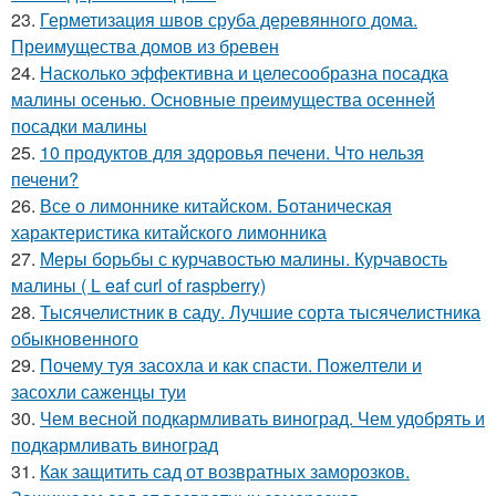
23.
Герметизация швов сруба деревянного дома.
Преимущества домов из бревен
24.
Насколько эффективна и целесообразна посадка
малины осенью. Основные преимущества осенней
посадки малины
25.
10 продуктов для здоровья печени. Что нельзя
печени?
26.
Все о лимоннике китайском. Ботаническая
характеристика китайского лимонника
27.
Меры борьбы с курчавостью малины. Курчавость
малины ( L eaf curl of raspberry)
28.
Тысячелистник в саду. Лучшие сорта тысячелистника
обыкновенного
29.
Почему туя засохла и как спасти. Пожелтели и
засохли саженцы туи
30.
Чем весной подкармливать виноград. Чем удобрять и
подкармливать виноград
31.
Как защитить сад от возвратных заморозков.