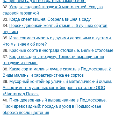
Защищаем сад от возвратных заморозков
32.
Уход за садовой гвоздикой многолетней. Уход за
садовой гвоздикой
33.
Когда спеет вишня. Созрела вишня в саду
34.
Персик донецкий желтый отзывы. 5 лучших сортов
персика
35.
Ирга совместимость с другими деревьями и кустами.
Что мы знаем об ирге?
36.
Красные сорта винограда столовые. Белые столовые
37.
Когда посадить гвоздику. Тонкости выращивания
гвоздики из семян
38.
Какие сорта малины лучше сажать в Подмосковье. 2
Виды малины и характеристика ее сортов
39.
Мусорный контейнер уличный металлический объем.
Ассортимент мусорных контейнеров в каталоге ООО
«Чистоград Плюс»
40.
Пион древовидный выращивание в Подмосковье.
Пион древовидный: посадка и уход в Подмосковье
обрезка после цветения