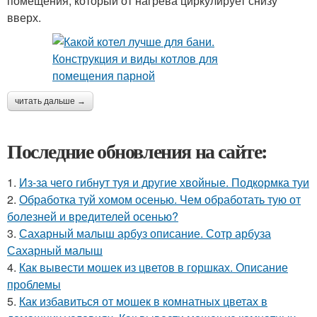
помещения, который от нагрева циркулирует снизу
вверх.
читать дальше →
Последние обновления на сайте:
1.
Из-за чего гибнут туя и другие хвойные. Подкормка туи
2.
Обработка туй хомом осенью. Чем обработать тую от
болезней и вредителей осенью?
3.
Сахарный малыш арбуз описание. Сотр арбуза
Сахарный малыш
4.
Как вывести мошек из цветов в горшках. Описание
проблемы
5.
Как избавиться от мошек в комнатных цветах в