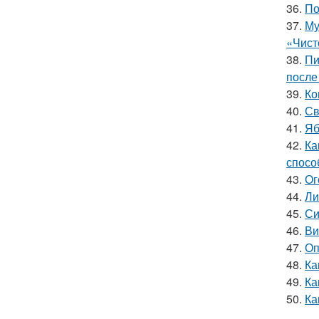
36.
По
37.
Му
«Чист
38.
Пи
после
39.
Ко
40.
Св
41.
Яб
42.
Ка
спосо
43.
Ог
44.
Ли
45.
Си
46.
Ви
47.
Оп
48.
Ка
49.
Ка
50.
Ка