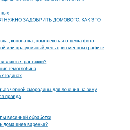
йных
ОДНЯ НУЖНО ЗАДОБРИТЬ ДОМОВОГО, КАК ЭТО
ка , конопатка , комплексная отделка фото
ной или праздничный день при сменном графике
появляются растяжки?
ения гемоглобина
а ягодицах
стьев черной смородины для лечения на зиму
ся правда
апы весенней обработки
ить домашнее варенье?