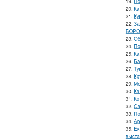
19.
По
20.
Ка
21.
Ку
22.
За
БОРО
23.
Об
24.
По
25.
Ка
26.
Ба
27.
Ту
28.
Кр
29.
Мо
30.
Ка
31.
Ко
32.
Са
33.
По
34.
Ар
35.
Ек
выста