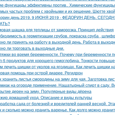
ие фунгициды эффективны против.. Химические фунгициды
амых частых проблем с хвойными и их решение. Шютте хво
орин день 2019. 9 ИЮНЯ 2019 - ФЕДОРИН ДЕНЬ. СЕГ
АТЬ?
овая шашка для теплицы от заморозка. Принцип действия
бходимость в герметизации срубов. покраска сруба , шлифов
но ли принять на работу в выходной день. Работа в выход
но ли торговать в выходные дни.
тяжки во время беременности. Почему при беременности 
п-5 продуктов для хорошего гемоглобина. Тонкости повыш
м лечить шишки от уколов на ягодицах. Как лечить шишки н
рвая помощь при острой диарее. Регидрон
к хранить листья смородины на зиму для чая. Заготовка ли
миак на огороде применение. Нашатырный спирт в саду. В
рытие дерен на зиму. Популярные виды дёрена
жир домашний уход. Описание и виды культуры
работка сада от болезней и вредителей ранней весной. Эт
к и сколько можно хранить варенье. Как долго можно хран