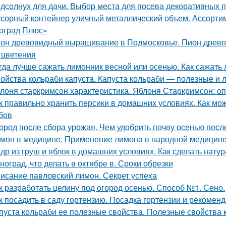
дсолнух для дачи. Выбор места для посева декоративных 
сорный контейнер уличный металлический объем. Ассорти
оград Плюс»
он древовидный выращивание в Подмосковье. Пион древов
 цветения
гда лучше сажать лимонник весной или осенью. Как сажать
ойства кольраби капуста. Капуста кольраби — полезные и 
лоня старкримсон характеристика. Яблоня Старкримсон: оп
к правильно хранить персики в домашних условиях. Как мож
бов
ород после сбора урожая. Чем удобрить почву осенью посл
мон в медицине. Применение лимона в народной медицин
др из груш и яблок в домашних условиях. Как сделать нат
ноград, что делать в октябре в. Сроки обрезки
исание павловский лимон. Секрет успеха
к разработать целину под огород осенью. Способ №1. Сено.
к посадить в саду гортензию. Посадка гортензии и рекоменд
пуста кольраби ее полезные свойства. Полезные свойства 