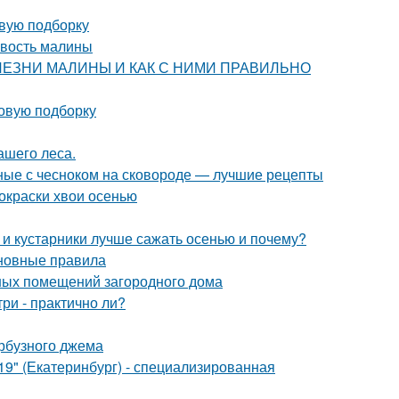
овую подборку
овость малины
 БОЛЕЗНИ МАЛИНЫ И КАК С НИМИ ПРАВИЛЬНО
новую подборку
ашего леса.
ные с чесноком на сковороде — лучшие рецепты
окраски хвои осенью
 и кустарники лучше сажать осенью и почему?
сновные правила
ных помещений загородного дома
ри - практично ли?
арбузного джема
" (Екатеринбург) - специализированная