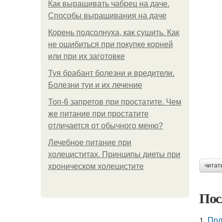
Как выращивать чабрец на даче.
Способы выращивания на даче
Корень подсолнуха, как сушить. Как
не ошибиться при покупке корней
или при их заготовке
Туя брабант болезни и вредители.
Болезни туи и их лечение
Топ-6 запретов при простатите. Чем
же питание при простатите
отличается от обычного меню?
Лечебное питание при
холециститах. Принципы диеты при
хроническом холецистите
читат
Пос
1.
Пол