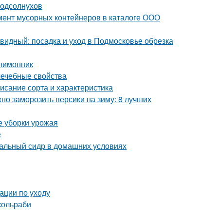
подсолнухов
мент мусорных контейнеров в каталоге ООО
идный: посадка и уход в Подмосковье обрезка
 лимонник
лечебные свойства
исание сорта и характеристика
но заморозить персики на зиму: 8 лучших
е уборки урожая
е
уральный сидр в домашних условиях
ации по уходу
кольраби