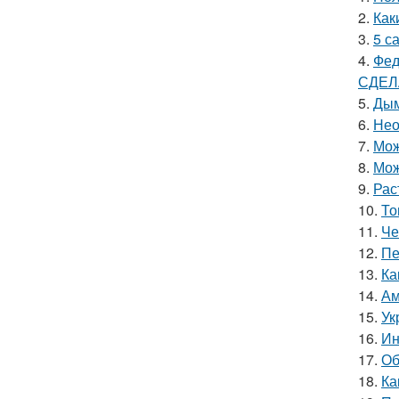
2.
Как
3.
5 с
4.
Фед
СДЕЛ
5.
Дым
6.
Нео
7.
Мож
8.
Мож
9.
Рас
10.
То
11.
Че
12.
Пе
13.
Ка
14.
Ам
15.
Ук
16.
Ин
17.
Об
18.
Ка