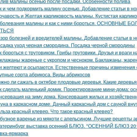
лив малины осенью после посадки. Особенности полива
к и чем подкормить малину осенью. Добавление статьи в н
рчавость и Желтая карликовость малины. Кустистая карлик
болевания малины и как с ними бороться. ОСНОВНЫЕ
ТЬСЯ
зор болезней и вредителей малины. Добавление статьи в 
садка уход черная смородина. Посадка черной смородины
к бороться с трутовиком. Грибы-трутовики. Друзья и враги н
клажаны жареные с укропом и чесноком. Баклажаны, жаре
и желтеют и осыпаются. Естественные причины изменения 
упные сорта абрикоса. Виды абрикосов
жно ли сажать в октябре плодовые деревья. Какие деревья
к сделать маленький домик. Проектирование мини-дома: о
нсервация на зиму дома. Консервация жилых и хозяйствен
уна в каркасном доме. Дачный каркасный дом с сауной внут
льза красный клевер. Что такое красный клевер?
бузное варенье из мякоти с апельсином. Лучшие рецепты 
атеринбург выставка осенний БЛЮЗ. "ОСЕННИЙ БЛЮЗ 2019
вка-ярмарка