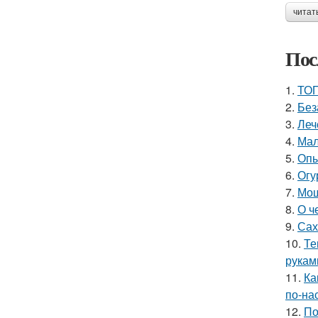
читат
Пос
1.
ТОП
2.
Без
3.
Леч
4.
Мал
5.
Опы
6.
Огу
7.
Мош
8.
О ч
9.
Сах
10.
Те
рукам
11.
Ка
по-на
12.
По