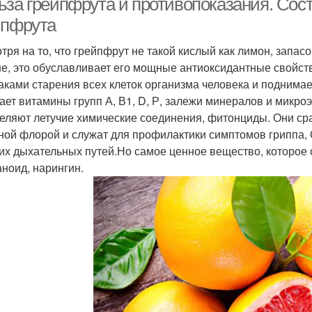
ьза грейпфрута и противопоказания. Сост
йпфрута
тря на то, что грейпфрут не такой кислый как лимон, запас
е, это обуславливает его мощные антиоксидантные свойств
аками старения всех клеток организма человека и поднимае
ает витамины групп А, В1, D, Р, залежи минералов и микр
еляют летучие химические соединения, фитонциды. Они ср
ной флорой и служат для профилактики симптомов гриппа
их дыхательных путей.Но самое ценное вещество, которое 
ноид, нарингин.