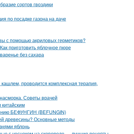
образие сортов гвоздики
ия по посадке газона на даче
швы с помощью акриловых герметиков?
 Как приготовить яблочное пюре
 варенье без сахара
 кашлем, проводится комплексная терапия,
т насморка. Советы врачей
м китайским
енению БЕФУНГИН (BEFUNGIN)
елей древесины? Основные методы
знями яблонь
ные с чесноком на сковороде — лучшие рецепты