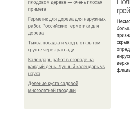
Пол
плодовом дереве — очень плохая
гре
примета
Герметик для дерева для наружных
Несмо
работ. Российские герметики для
больш
дерева
призн
скрыв
Тыква посадка и уход в открытом
опред
грунте через рассаду
вирус
Календарь работ в огороде на
верхн
каждый день. Лунный календарь vs
флава
наука
Деление куста садовой
многолетней гвоздики