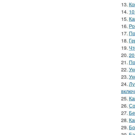
13.
Ко
14.
10
15.
Ка
16.
Ро
17.
По
18.
Ге
19.
Чт
20.
20
21.
По
22.
Ух
23.
Ух
24.
Лу
включ
25.
Ка
26.
Со
27.
Бе
28.
Ка
29.
Бо
30.
Ба