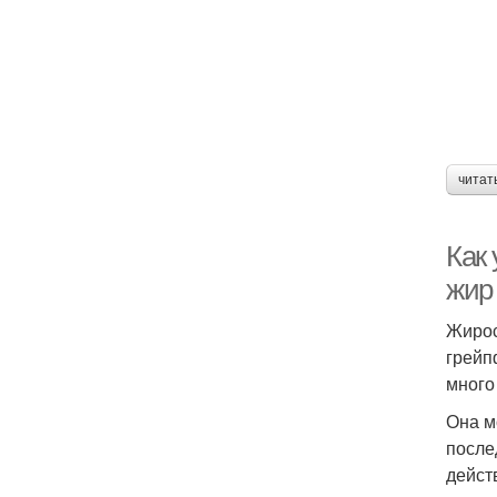
читат
Как 
жир 
Жирос
грейп
много
Она м
после
дейст