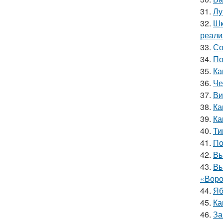
31.
Лу
32.
Шк
реали
33.
Со
34.
По
35.
Ка
36.
Че
37.
Ви
38.
Ка
39.
Ка
40.
Ти
41.
По
42.
Вы
43.
Вы
«Воро
44.
Яб
45.
Ка
46.
За