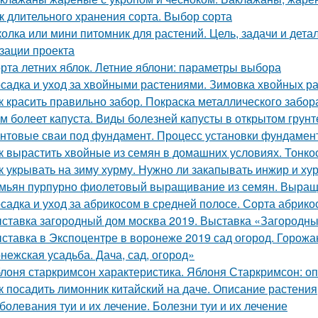
к длительного хранения сорта. Выбор сорта
олка или мини питомник для растений. Цель, задачи и дет
зации проекта
рта летних яблок. Летние яблони: параметры выбора
садка и уход за хвойными растениями. Зимовка хвойных ра
к красить правильно забор. Покраска металлического забор
м болеет капуста. Виды болезней капусты в открытом грунт
нтовые сваи под фундамент. Процесс установки фундамент
к вырастить хвойные из семян в домашних условиях. Тонко
к укрывать на зиму хурму. Нужно ли закапывать инжир и ху
мьян пурпурно фиолетовый выращивание из семян. Выращ
садка и уход за абрикосом в средней полосе. Сорта абрик
ставка загородный дом москва 2019. Выставка «Загородны
ставка в Экспоцентре в воронеже 2019 сад огород. Горожа
нежская усадьба. Дача, сад, огород»
лоня старкримсон характеристика. Яблоня Старкримсон: оп
к посадить лимонник китайский на даче. Описание растения
болевания туи и их лечение. Болезни туи и их лечение