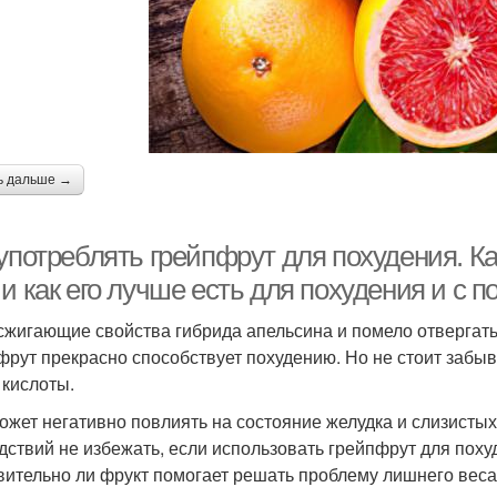
ь дальше →
употреблять грейпфрут для похудения. Ка
и как его лучше есть для похудения и с 
жигающие свойства гибрида апельсина и помело отвергать н
фрут прекрасно способствует похудению. Но не стоит забыва
 кислоты.
ожет негативно повлиять на состояние желудка и слизистых
дствий не избежать, если использовать грейпфрут для поху
вительно ли фрукт помогает решать проблему лишнего веса 