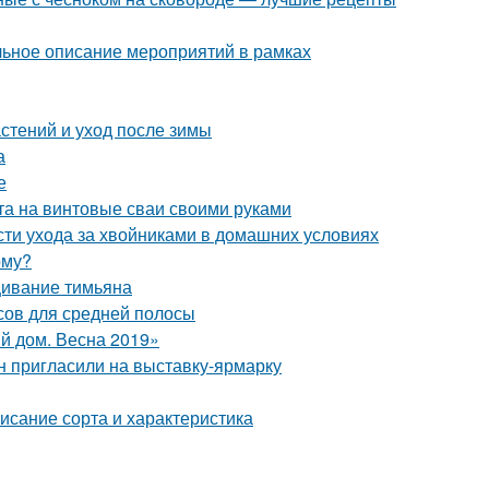
альное описание мероприятий в рамках
стений и уход после зимы
а
е
а на винтовые сваи своими руками
сти ухода за хвойниками в домашних условиях
рму?
ивание тимьяна
осов для средней полосы
й дом. Весна 2019»
н пригласили на выставку-ярмарку
исание сорта и характеристика