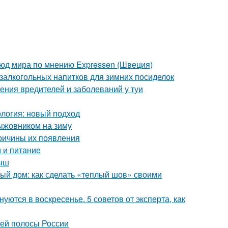
люд мира по мнению Expressen (Швеция)
залкогольных напитков для зимних посиделок
ения вредителей и заболеваний у туи
логия: новый подход
ыжовником на зиму
причины их появления
 и питание
лыш
ый дом: как сделать «теплый шов» своими
уются в воскресенье. 5 советов от эксперта, как
ней полосы России