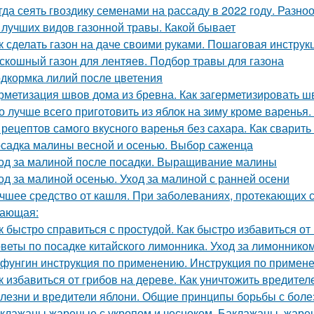
гда сеять гвоздику семенами на рассаду в 2022 году. Разно
 лучших видов газонной травы. Какой бывает
к сделать газон на даче своими руками. Пошаговая инструкц
скошный газон для лентяев. Подбор травы для газона
дкормка лилий после цветения
рметизация швов дома из бревна. Как загерметизировать 
о лучше всего приготовить из яблок на зиму кроме варенья.
 рецептов самого вкусного варенья без сахара. Как сварить
садка малины весной и осенью. Выбор саженца
од за малиной после посадки. Выращивание малины
од за малиной осенью. Уход за малиной с ранней осени
чшее средство от кашля. При заболеваниях, протекающих с
ающая:
к быстро справиться с простудой. Как быстро избавиться о
веты по посадке китайского лимонника. Уход за лимоннико
фунгин инструкция по применению. Инструкция по прим
к избавиться от грибов на дереве. Как уничтожить вредит
лезни и вредители яблони. Общие принципы борьбы с боле
клажаны жареные с укропом и чесноком. Баклажаны, жаре