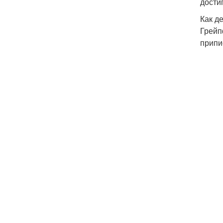
дости
Как д
Грейп
припи