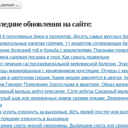
ь дальше →
ледние обновления на сайте:
-5 популярных блюд и продуктов. Десять самых вкусных б
алкогольные напитки горячие. 11 рецептов согревающих бе
ение болезней туй и борьба с вредителями. Признаки появл
ина садовая посадка и уход. Как сажать правильно
т лечения гастроэзофагеальной рефлюксной болезни. Этио
рцы маринованные с крыжовником хрустящие. Огурцы с кр
ки в цветочном горшке. Какие мошки заводятся в цветах, 
ем Говорит Появления Златоглазки в квартире. Образ жизни
арный малыш арбуз описание. Сотр арбуза Сахарный ма
плый шов для деревянных домов своими руками. Деревянн
и
к успеть отдохнуть за выходные. 80% людей грустят или волн
стоящему отдохнуть в выходные
здние сорта черной смородины. Выбираем сорта для сред