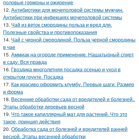
половые гормоны и ожирение
12.
Антибиотики для мочеполовой системы мужчин.
Антибиотики при инфекциях мочеполовой системы
13.
Чай из веток смородины польза и вред для.
Полезные свойства и противопоказания
14.
Чай с черной смородиной. Польза черной смородины
в чае
15.
Аммиак на огороде применение. Нашатырный спирт
в саду. Вся правда
16.
Гвоздика многолетняя посадка осенью и уход в
открытом грунте. Посадка
17.
Как красиво оформить клумбу. Первые шаги. Размер
и форма
18.
Весенние обработки сада от вредителей и болезней..
Этапы обработки деревьев весной
19.
Что такое капиллярный мат для растений. Что это
такое, принцип действия
20.
Обработка сада от болезней и вредителей ранней
весной. Этапы весенней обработки