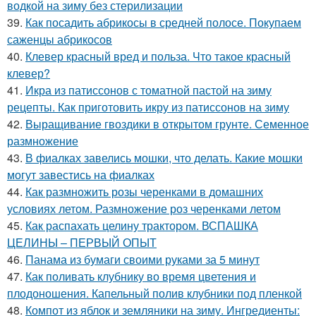
водкой на зиму без стерилизации
39.
Как посадить абрикосы в средней полосе. Покупаем
саженцы абрикосов
40.
Клевер красный вред и польза. Что такое красный
клевер?
41.
Икра из патиссонов с томатной пастой на зиму
рецепты. Как приготовить икру из патиссонов на зиму
42.
Выращивание гвоздики в открытом грунте. Семенное
размножение
43.
В фиалках завелись мошки, что делать. Какие мошки
могут завестись на фиалках
44.
Как размножить розы черенками в домашних
условиях летом. Размножение роз черенками летом
45.
Как распахать целину трактором. ВСПАШКА
ЦЕЛИНЫ – ПЕРВЫЙ ОПЫТ
46.
Панама из бумаги своими руками за 5 минут
47.
Как поливать клубнику во время цветения и
плодоношения. Капельный полив клубники под пленкой
48.
Компот из яблок и земляники на зиму. Ингредиенты: