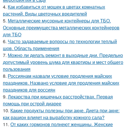
4.
Как избавиться от мошек в цветах комнатных
растений. Виды цветочных вредителей
5.
Металлические мусорные контейнеры для ТБО.
Основные преимущества металлических контейнеров
для ТБО
6.
Часто задаваемые вопросы по технологии теплый
шов. Область применения
7.
Можно ли делать ремонт в выходные дни. Предельно
допустимый уровень шума для квартиры и мест общего
пользования
8.
Россиянам назвали условие продления майских
праздников. Названо условие для продления майских
праздников для россиян
9.
Лекарства при кишечных расстройствах. Первая
помощь при острой диарее
10.
Какие продукты полезны при акне. Диета при акне:
как рацион влияет на выработку кожного сала?
11.
От каких гормонов полнеют женщины. Женские