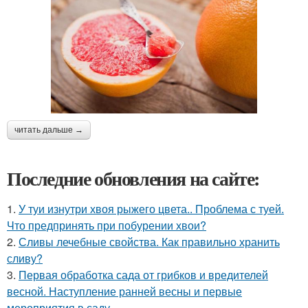
читать дальше →
Последние обновления на сайте:
1.
У туи изнутри хвоя рыжего цвета.. Проблема с туей.
Что предпринять при побурении хвои?
2.
Сливы лечебные свойства. Как правильно хранить
сливу?
3.
Первая обработка сада от грибков и вредителей
весной. Наступление ранней весны и первые
мероприятия в саду