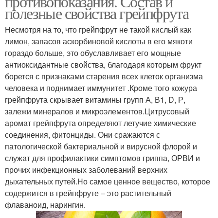
противопоказания. Состав и
полезные свойства грейпфрута
Несмотря на то, что грейпфрут не такой кислый как
лимон, запасов аскорбиновой кислоты в его мякоти
гораздо больше, это обуславливает его мощные
антиоксидантные свойства, благодаря которым фрукт
борется с признаками старения всех клеток организма
человека и поднимает иммунитет .Кроме того кожура
грейпфрута скрывает витамины групп А, В1, D, Р,
залежи минералов и микроэлементов.Цитрусовый
аромат грейпфрута определяют летучие химические
соединения, фитонциды. Они сражаются с
патологической бактериальной и вирусной флорой и
служат для профилактики симптомов гриппа, ОРВИ и
прочих инфекционных заболеваний верхних
дыхательных путей.Но самое ценное вещество, которое
содержится в грейпфруте – это растительный
флаваноид, нарингин.