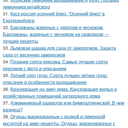
лимонника китайского
31.
Коск россия осенний блюз. “Осенний блюз” в
Екатеринбурге
32.
Баклажаны жареные с укропом и чесноком.
Баклажаны, жареные с чесноком на сковороде —
лучшие рецепты
33.
Дымовая шашка для сада от заморозков. Защита
сада от весенних заморозков
34.
Поздние сорта персика. Самые лучшие сорта
персиков с фото и описанием
35.
Летний сорт груш. Сорта лучших летних груш:
описание и особенности выращивания
36.
Консервация на зиму дома. Консервация жилых и
хозяйственных помещений загородного дома
37.
Алюминиевый радиатор или биметаллический. В чем
разница?
38.
Огурцы маринованные с водкой и лимонной
кислотой на зиму рецепты. Огурцы, маринованные с