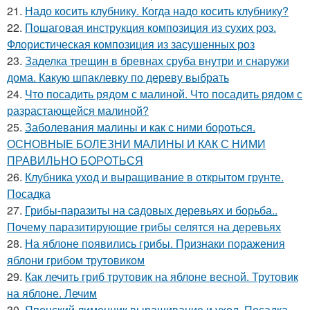
21.
Надо косить клубнику. Когда надо косить клубнику?
22.
Пошаговая инструкция композиция из сухих роз.
Флористическая композиция из засушенных роз
23.
Заделка трещин в бревнах сруба внутри и снаружи
дома. Какую шпаклевку по дереву выбрать
24.
Что посадить рядом с малиной. Что посадить рядом с
разрастающейся малиной?
25.
Заболевания малины и как с ними бороться.
ОСНОВНЫЕ БОЛЕЗНИ МАЛИНЫ И КАК С НИМИ
ПРАВИЛЬНО БОРОТЬСЯ
26.
Клубника уход и выращивание в открытом грунте.
Посадка
27.
Грибы-паразиты на садовых деревьях и борьба..
Почему паразитирующие грибы селятся на деревьях
28.
На яблоне появились грибы. Признаки поражения
яблони грибом трутовиком
29.
Как лечить гриб трутовик на яблоне весной. Трутовик
на яблоне. Лечим
30.
Японский лимонник выращивание и уход. Посадка