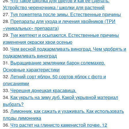
26.
Что такое школка для цветов и как ее сделать.
Устройство череночника / школки для растений
27.
Туя пожелтела после зимы. Естественные причины
28.
Препараты для ухода и лечения хвойников (ТРИ
«уникальных» препарата)
29.
Туи желтеют и осыпаются. Естественные причины
изменения окраски хвои осенью
30.
Чем весной подкармливать виноград. Чем удобрять и
подкармливать виноград
31.
Выращивание земляники барон солемахер.
Основные характеристики
32.
Летний сорт яблон. 50 сортов яблок с фото и
описаниями
33.
Черешня донецкая красавица.
34.
Как укрыть на зиму дуб. Какой укрывной материал
выбрать?
35.
Лимонник, как сажать и ухаживать. Как использовать
плоды лимонника
36.
Что растет на глинисто каменистой почве. 12