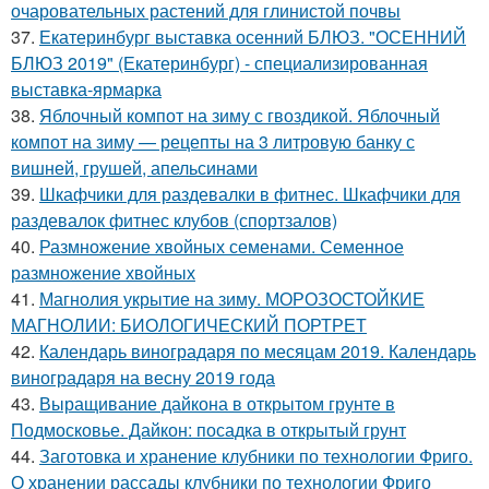
очаровательных растений для глинистой почвы
37.
Екатеринбург выставка осенний БЛЮЗ. "ОСЕННИЙ
БЛЮЗ 2019" (Екатеринбург) - специализированная
выставка-ярмарка
38.
Яблочный компот на зиму с гвоздикой. Яблочный
компот на зиму — рецепты на 3 литровую банку с
вишней, грушей, апельсинами
39.
Шкафчики для раздевалки в фитнес. Шкафчики для
раздевалок фитнес клубов (спортзалов)
40.
Размножение хвойных семенами. Семенное
размножение хвойных
41.
Магнолия укрытие на зиму. МОРОЗОСТОЙКИЕ
МАГНОЛИИ: БИОЛОГИЧЕСКИЙ ПОРТРЕТ
42.
Календарь виноградаря по месяцам 2019. Календарь
виноградаря на весну 2019 года
43.
Выращивание дайкона в открытом грунте в
Подмосковье. Дайкон: посадка в открытый грунт
44.
Заготовка и хранение клубники по технологии Фриго.
О хранении рассады клубники по технологии Фриго