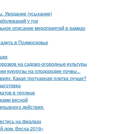
ы. Увядание (усыхание)
аболеваний у туи
альное описание мероприятий в рамках
садить в Подмосковье
ешек
орозков на садово-огородные культуры
ии кукурузы на плодородие почвы...
виях. Какая тротуарная плитка лучше?
заготовка
атов в теплице
нками весной
рерывного действия.
вестись на фиалках
й дом. Весна 2019»