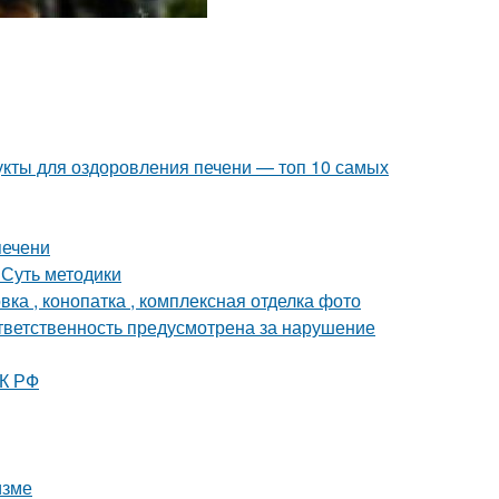
укты для оздоровления печени — топ 10 самых
печени
 Суть методики
ка , конопатка , комплексная отделка фото
ответственность предусмотрена за нарушение
ТК РФ
изме