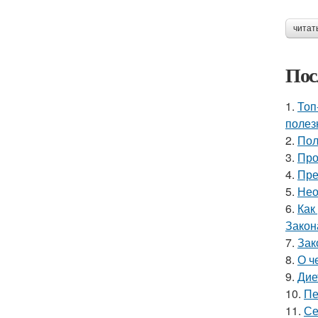
читат
Пос
1.
Топ
полез
2.
Пол
3.
Про
4.
Пре
5.
Нео
6.
Как
Закон
7.
Зак
8.
О ч
9.
Дие
10.
Пе
11.
Се