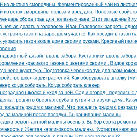
й из листьев смородины. Ферментированный чай из листье
й из веток смородины польза и вред для. Полезные свойст
лендарь сбора трав для полезных чаев. Этот загадочный л
о нельзя делать в головосек. Иван Головосек: запреты одно
к устроить газон на заросшем участке. Как посадить газон 
к украсить газон возле дома своими руками. Красивый пал
овения
ндшафтный дизайн вдоль забора. Кустарники вдоль забора
ормление красивого газона с цветами своими.. Видов кров
гда черенкуют тую. Подготовка черенков туи для размноже
тройство школки для растений. Как оборудовать школку (м
евер когда собирать. Когда собирать клевер
ноградная школка и уход за ней. Сад и огород - поделись с 
делка трещин в бревнах сруба внутри и снаружи дома. Как
о посадить рядом с малиной. Что посадить рядом с разра
од за малиной после посадки. Выращивание малины
садка ремонтантной малины осенью. Выбор сорта ремонт
рчавость и Желтая карликовость малины. Кустистая карлик
 продуктов для здоровья печени. Что нельзя печени?