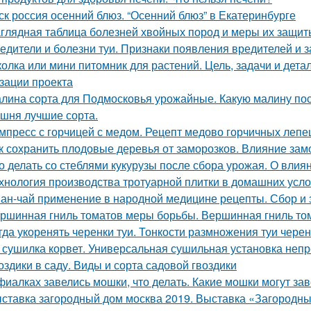
ск россия осенний блюз. “Осенний блюз” в Екатеринбурге
глядная таблица болезней хвойных пород и меры их защит
едители и болезни туи. Признаки появления вредителей и з
олка или мини питомник для растений. Цель, задачи и дет
зации проекта
лина сорта для Подмосковья урожайные. Какую малину по
шня лучшие сорта.
мпресс с горчицей с медом. Рецепт медово горчичных леп
к сохранить плодовые деревья от заморозков. Влияние зам
о делать со стеблями кукурузы после сбора урожая. О влиян
хнология производства тротуарной плитки в домашних усло
ан-чай применение в народной медицине рецепты. Сбор и 
ршинная гниль томатов меры борьбы. Вершинная гниль том
гда укоренять черенки туи. Тонкости размножения туи чере
 сушилка корвет. Универсальная сушильная установка неп
оздики в саду. Виды и сорта садовой гвоздики
фиалках завелись мошки, что делать. Какие мошки могут за
ставка загородный дом москва 2019. Выставка «Загородны