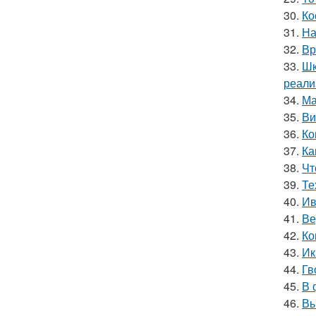
30.
Ко
31.
На
32.
Вр
33.
Шк
реали
34.
Ма
35.
Ви
36.
Ко
37.
Ка
38.
Чт
39.
Те
40.
Ив
41.
Ве
42.
Ко
43.
Ик
44.
Гв
45.
В 
46.
Вы