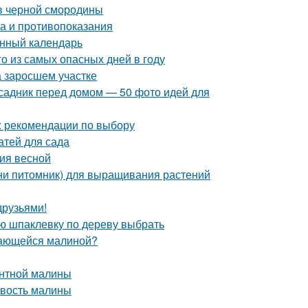
в черной смородины
ва и противопоказания
унный календарь
го из самых опасных дней в году
на заросшем участке
исадник перед домом — 50 фото идей для
: рекомендации по выбору
атей для сада
ния весной
ини питомник) для выращивания растений
друзьями!
ую шпаклевку по дереву выбрать
стающейся малиной?
антной малины
овость малины