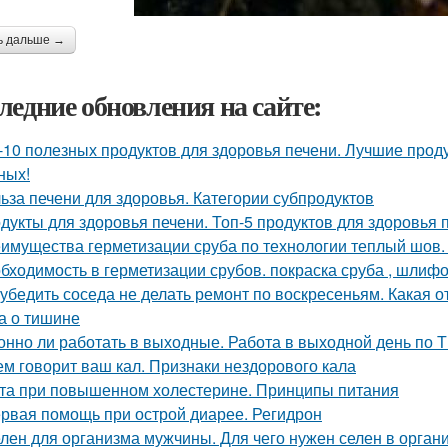
ь дальше →
ледние обновления на сайте:
-10 полезных продуктов для здоровья печени. Лучшие прод
ных!
ьза печени для здоровья. Категории субпродуктов
дукты для здоровья печени. Топ-5 продуктов для здоровья 
имущества герметизации сруба по технологии теплый шов.
бходимость в герметизации срубов. покраска сруба , шлифов
 убедить соседа не делать ремонт по воскресеньям. Какая 
а о тишине
онно ли работать в выходные. Работа в выходной день по 
ем говорит ваш кал. Признаки нездорового кала
та при повышенном холестерине. Принципы питания
рвая помощь при острой диарее. Регидрон
лен для организма мужчины. Для чего нужен селен в орган