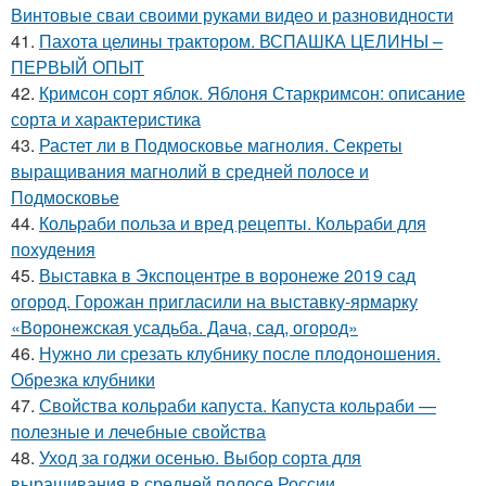
Винтовые сваи своими руками видео и разновидности
41.
Пахота целины трактором. ВСПАШКА ЦЕЛИНЫ –
ПЕРВЫЙ ОПЫТ
42.
Кримсон сорт яблок. Яблоня Старкримсон: описание
сорта и характеристика
43.
Растет ли в Подмосковье магнолия. Секреты
выращивания магнолий в средней полосе и
Подмосковье
44.
Кольраби польза и вред рецепты. Кольраби для
похудения
45.
Выставка в Экспоцентре в воронеже 2019 сад
огород. Горожан пригласили на выставку-ярмарку
«Воронежская усадьба. Дача, сад, огород»
46.
Нужно ли срезать клубнику после плодоношения.
Обрезка клубники
47.
Свойства кольраби капуста. Капуста кольраби —
полезные и лечебные свойства
48.
Уход за годжи осенью. Выбор сорта для
выращивания в средней полосе России