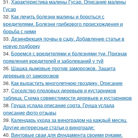
31.
Характеристика малины Гусар. Описание малины
Гусар
32.
Как лечить болезни малины и бороться с
вредителями. Болезни грибкового происхождения и
борьба с ними
33.
Дезинфекция почвы в саду. Добавление статьи в
новую подборку
34.
Боремся с вредителями и болезнями туи. Признак
появления вредителей и заболеваний у туй
35.
Шашка дымовые против заморозков. Защита
деревьев от заморозков
36.
Как вырастить многолетнюю гвоздику. Описание
37.
Соседство плодовых деревьев и кустарников
таблица. Схема совместимости деревьев и кустарников
38.
Груша услада описание сорта. Груша услада
описание фото отзывы
39.
Календарь ухода за виноградом на каждый месяц.
Другие интересные статьи о винограде:
40.
Винтовые сваи для фундамента своими руками.