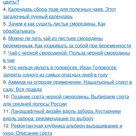
цветы?
4.
Календарь сбора трав для полезных чаев. Этот
загадочный лунный календарь
5.
Зачем и как сушить листья смородины. Как
обрабатывать
6.
Можно ли пить чай из листьев смородины
беременным. Как ухаживать за собой при беременности
7.
Чай с черной смородиной. Польза черной смородины
в чае
8.
Что нельзя делать в головосек. Иван Головосек:
запреты одного из самых опасных дней в году
9.
Аммиак на огороде применение. Нашатырный спирт в
саду. Вся правда
10.
Поздние сорта черной смородины. Выбираем сорта
для средней полосы России
11.
Ландшафтный дизайн вдоль забора. Кустарники
вдоль забора: рекомендации по выбору
12.
Ремонтантная клубника альбион выращивание и
уход. Описание сорта