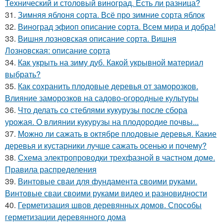
Технический и столовый виноград. Есть ли разница?
31.
Зимняя яблоня сорта. Всё про зимние сорта яблок
32.
Виноград эфиоп описание сорта. Всем мира и добра!
33.
Вишня лозновская описание сорта. Вишня
Лозновская: описание сорта
34.
Как укрыть на зиму дуб. Какой укрывной материал
выбрать?
35.
Как сохранить плодовые деревья от заморозков.
Влияние заморозков на садово-огородные культуры
36.
Что делать со стеблями кукурузы после сбора
урожая. О влиянии кукурузы на плодородие почвы...
37.
Можно ли сажать в октябре плодовые деревья. Какие
деревья и кустарники лучше сажать осенью и почему?
38.
Схема электропроводки трехфазной в частном доме.
Правила распределения
39.
Винтовые сваи для фундамента своими руками.
Винтовые сваи своими руками видео и разновидности
40.
Герметизация швов деревянных домов. Способы
герметизации деревянного дома