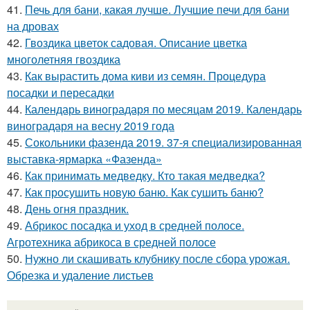
41.
Печь для бани, какая лучше. Лучшие печи для бани
на дровах
42.
Гвоздика цветок садовая. Описание цветка
многолетняя гвоздика
43.
Как вырастить дома киви из семян. Процедура
посадки и пересадки
44.
Календарь виноградаря по месяцам 2019. Календарь
виноградаря на весну 2019 года
45.
Сокольники фазенда 2019. 37-я специализированная
выставка-ярмарка «Фазенда»
46.
Как принимать медведку. Кто такая медведка?
47.
Как просушить новую баню. Как сушить баню?
48.
День огня праздник.
49.
Абрикос посадка и уход в средней полосе.
Агротехника абрикоса в средней полосе
50.
Нужно ли скашивать клубнику после сбора урожая.
Обрезка и удаление листьев