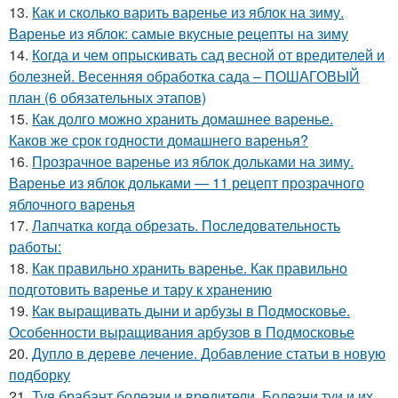
13.
Как и сколько варить варенье из яблок на зиму.
Варенье из яблок: самые вкусные рецепты на зиму
14.
Когда и чем опрыскивать сад весной от вредителей и
болезней. Весенняя обработка сада – ПОШАГОВЫЙ
план (6 обязательных этапов)
15.
Как долго можно хранить домашнее варенье.
Каков же срок годности домашнего варенья?
16.
Прозрачное варенье из яблок дольками на зиму.
Варенье из яблок дольками — 11 рецепт прозрачного
яблочного варенья
17.
Лапчатка когда обрезать. Последовательность
работы:
18.
Как правильно хранить варенье. Как правильно
подготовить варенье и тару к хранению
19.
Как выращивать дыни и арбузы в Подмосковье.
Особенности выращивания арбузов в Подмосковье
20.
Дупло в дереве лечение. Добавление статьи в новую
подборку
21.
Туя брабант болезни и вредители. Болезни туи и их