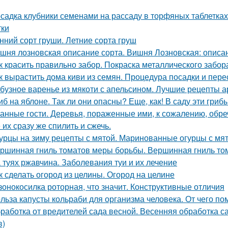
садка клубники семенами на рассаду в торфяных таблетка
тки
нний сорт груши. Летние сорта груш
шня лозновская описание сорта. Вишня Лозновская: описа
к красить правильно забор. Покраска металлического забор
к вырастить дома киви из семян. Процедура посадки и пере
бузное варенье из мякоти с апельсином. Лучшие рецепты 
иб на яблоне. Так ли они опасны? Еще, как! В саду эти гри
анные гости. Деревья, пораженные ими, к сожалению, обре
 их сразу же спилить и сжечь.
урцы на зиму рецепты с мятой. Маринованные огурцы с мя
ршинная гниль томатов меры борьбы. Вершинная гниль том
 туях ржавчина. Заболевания туи и их лечение
к сделать огород из целины. Огород на целине
зонокосилка роторная, что значит. Конструктивные отличия
льза капусты кольраби для организма человека. От чего по
работка от вредителей сада весной. Весенняя обработка
в)