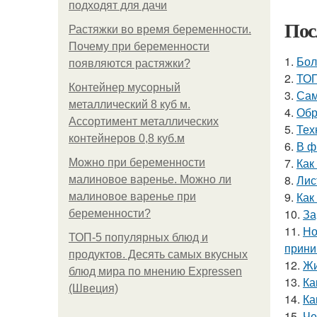
подходят для дачи
Пос
Растяжки во время беременности.
Почему при беременности
1.
Бол
появляются растяжки?
2.
ТОП
Контейнер мусорный
3.
Сам
металлический 8 куб м.
4.
Обр
Ассортимент металлических
5.
Тех
контейнеров 0,8 куб.м
6.
В ф
7.
Как
Можно при беременности
8.
Лис
малиновое варенье. Можно ли
9.
Как
малиновое варенье при
10.
За
беременности?
11.
Но
ТОП-5 популярных блюд и
прини
продуктов. Десять самых вкусных
12.
Жи
блюд мира по мнению Expressen
13.
Ка
(Швеция)
14.
Ка
15.
Че