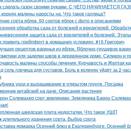
к сделать газон своими руками. С ЧЕГО НАЧИНАЕТСЯ ГА
 корнях малины наросты на. Что такое галлица?
тние сорта яблок. 50 сортов яблок с фото и описаниями
сенняя обработка сада от болезней и вредителей. Обрабо
нневесенняя защита сада от вредителей и болезней. Этапы
к привить грейпфрут в домашних условиях. #15 Григорич
лучших рецептов варенья из яблок. Яблочно-грушевое варе
рметики для заделки швов в деревянном доме. Силикон и п
рчавость малины способы лечения. Курчавость и Желтая к
д соль горчица для суставов. Боль в коленях уйдёт за 2 ча
з
убника уход и выращивание в открытом грунте. Посадка
монник китайский на даче. Описание растения
рон Солемахер сорт земляники. Земляника Барон Солемахе
ная!
епленная шведская плита недостатки. Что такое УШП
к длительного хранения сорта. Выбор сорта
ставка-ярмарка Осенний блюз в Екатеринбурге. Осенний блю