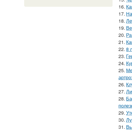
16.
Ка
17.
На
18.
Ле
19.
Ве
20.
Ра
21.
Ка
22.
8 
23.
Ге
24.
Ку
25.
Ме
артро
26.
Кл
27.
Ли
28.
Ба
полез
29.
Ут
30.
Лу
31.
Вы