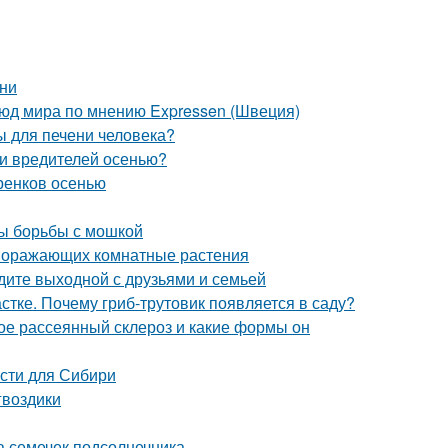
ени
люд мира по мнению Expressen (Швеция)
ы для печени человека?
 и вредителей осенью?
ренков осенью
ды борьбы с мошкой
 поражающих комнатные растения
едите выходной с друзьями и семьей
тке. Почему гриб-трутовик появляется в саду?
кое рассеянный склероз и какие формы он
сти для Сибири
гвоздики
а семечек подсолнечника