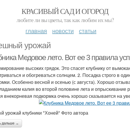
КРАСИВЫЙ САД И ОГОРОД
любите ли вы цветы, так как любим их мы?
главная
новости
статьи
ешный урожай
бника Медовое лето. Вот ее 3 правила ус
рмирование высоких грядок. Это спасет клубнику от вымока
триваться и обогреваться солнцем. 2. Посадка строго в оди
рмки. Особенно весной и осенью (с августа). Хорошо отзыва
ладанием калия во второй половине лета и опрыскивание р
я внекорневая подкормка очень хорошо сказывается на уве
й урожай клубники "Хоней" Фото автора
ь дальше →