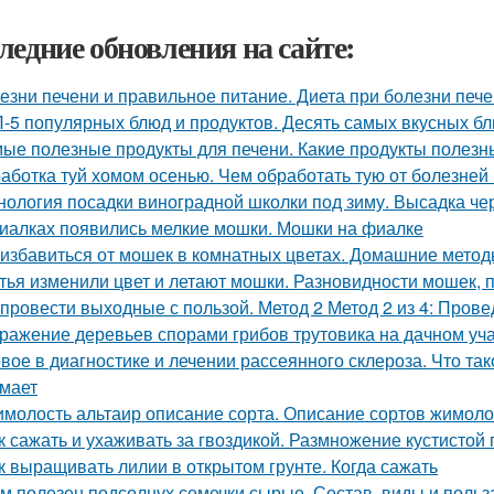
ледние обновления на сайте:
езни печени и правильное питание. Диета при болезни печ
-5 популярных блюд и продуктов. Десять самых вкусных б
ые полезные продукты для печени. Какие продукты полезн
аботка туй хомом осенью. Чем обработать тую от болезней
нология посадки виноградной школки под зиму. Высадка че
иалках появились мелкие мошки. Мошки на фиалке
 избавиться от мошек в комнатных цветах. Домашние мето
тья изменили цвет и летают мошки. Разновидности мошек,
 провести выходные с пользой. Метод 2 Метод 2 из 4: Пров
ражение деревьев спорами грибов трутовика на дачном учас
вое в диагностике и лечении рассеянного склероза. Что та
мает
молость альтаир описание сорта. Описание сортов жимоло
к сажать и ухаживать за гвоздикой. Размножение кустистой 
к выращивать лилии в открытом грунте. Когда сажать
м полезен подсолнух семечки сырые. Состав, виды и польз