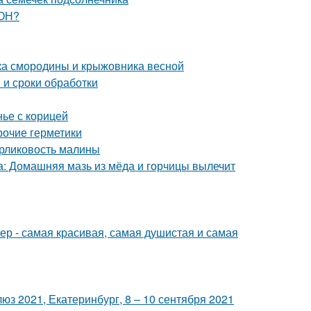
ЗОН?
тка смородины и крыжовника весной
 и сроки обработки
нье с корицей
рочие герметики
арликовость малины
са: Домашняя мазь из мёда и горчицы вылечит
р - самая красивая, самая душистая и самая
з 2021, Екатеринбург, 8 – 10 сентября 2021