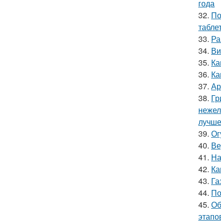
года
32.
По
табле
33.
Ра
34.
Ви
35.
Ка
36.
Ка
37.
Ар
38.
Гр
нежел
лучше
39.
Ог
40.
Ве
41.
На
42.
Ка
43.
Га
44.
По
45.
Об
этапо