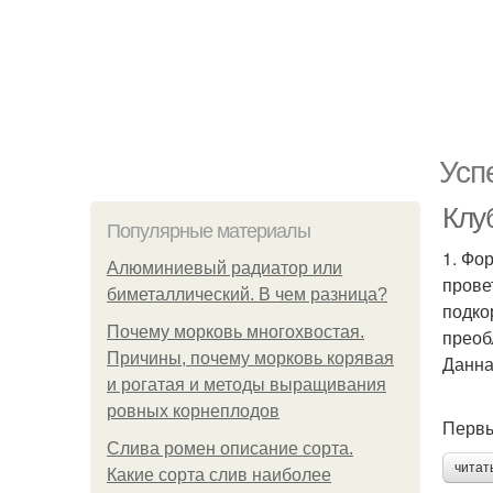
Усп
Клу
Популярные материалы
1. Фо
Алюминиевый радиатор или
прове
биметаллический. В чем разница?
подко
Почему морковь многохвостая.
преоб
Причины, почему морковь корявая
Данна
и рогатая и методы выращивания
ровных корнеплодов
Первы
Слива ромен описание сорта.
читат
Какие сорта слив наиболее