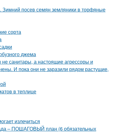
х. Зимний посев семян земляники в торфяные
ние сорта
а
садки
арбузного джема
бы не санитары, а настоящие агрессоры и
чены. И пока они не заразили рядом растущие,
той
атов в теплице
могает излечиться
 сада – ПОШАГОВЫЙ план (6 обязательных