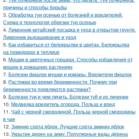
причины и способы борьбы
3.
Обработка туи осенью от болезней и вредителей.
Схема и технология обрезки туи осенью
4.
Лимонник китайский посадка и уход в открытом грунте.
Лимонник выращивание и уход
5.
Как избавиться от белокрылки в цветах. Белокрылка
на помидорах в теплице
6.
Мошки в цветочных горшках. Способы избавления от
мошек в домашних растениях
7.
Болезни фиалок мушки и комары. Вредители фиалок
8.
Растяжки во время беременности. Почему при
беременности появляются растяжки?
9.
Болезни туи и чем лечить. Болезни туй и их лечение
10.
Медведка вредитель огорода. Польза и вред
11.
Чай с черной смородиной. Польза черной смородины
в чае
12.
Зимние сорта яблок. Лучшие сорта зимних яблок
13.
Укрытие дерен на зиму. Популярные виды дёрена