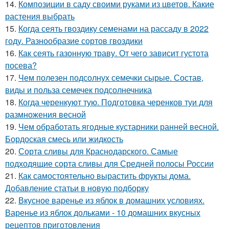
14.
Композиции в саду своими руками из цветов. Какие
растения выбрать
15.
Когда сеять гвоздику семенами на рассаду в 2022
году. Разнообразие сортов гвоздики
16.
Как сеять газонную траву. От чего зависит густота
посева?
17.
Чем полезен подсолнух семечки сырые. Состав,
виды и польза семечек подсолнечника
18.
Когда черенкуют тую. Подготовка черенков туи для
размножения весной
19.
Чем обработать ягодные кустарники ранней весной.
Бордоская смесь или жидкость
20.
Сорта сливы для Краснодарского. Самые
подходящие сорта сливы для Средней полосы России
21.
Как самостоятельно вырастить фрукты дома.
Добавление статьи в новую подборку
22.
Вкусное варенье из яблок в домашних условиях.
Варенье из яблок дольками - 10 домашних вкусных
рецептов приготовления