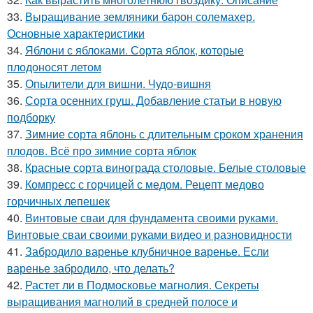
33.
Выращивание земляники барон солемахер.
Основные характеристики
34.
Яблони с яблоками. Сорта яблок, которые
плодоносят летом
35.
Опылители для вишни. Чудо-вишня
36.
Сорта осенних груш. Добавление статьи в новую
подборку
37.
Зимние сорта яблонь с длительным сроком хранения
плодов. Всё про зимние сорта яблок
38.
Красные сорта винограда столовые. Белые столовые
39.
Компресс с горчицей с медом. Рецепт медово
горчичных лепешек
40.
Винтовые сваи для фундамента своими руками.
Винтовые сваи своими руками видео и разновидности
41.
Забродило варенье клубничное варенье. Если
варенье забродило, что делать?
42.
Растет ли в Подмосковье магнолия. Секреты
выращивания магнолий в средней полосе и