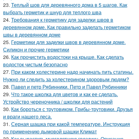
23.
Теплый шов для деревянного дома в 5 шагов. Как
выбрать герметик и шнур для теплого шва
24.
Требования к герметику для заделки швов в
деревянном доме. Как правильно заделать герметиком
швы в деревянном доме
25.
Герметики для заделки швов в деревянном доме.
Силикон и прочие герметики
26.
Как прочистить водостоки на крыше. Как сделать
водосток чистым безопасно
27.
При каком холестерине надо начинать пить статины.
Нужно ли следить за холестерином здоровым людям?
28.
Павел и петр Рябинники. Петр и Павел Рябинники
29.
Что такое школка для цветов и как ее сделать.
Устройство череночника / школки для растений
30.
Как бороться с трутовиком. Грибы-трутовики. Друзья
и враги нашего леса.
31.
Серная шашка при какой температуре. Инструкция
по применению дымовой шашки Климат
32.
Как вырастить многолетнюю гвоздику. Описание