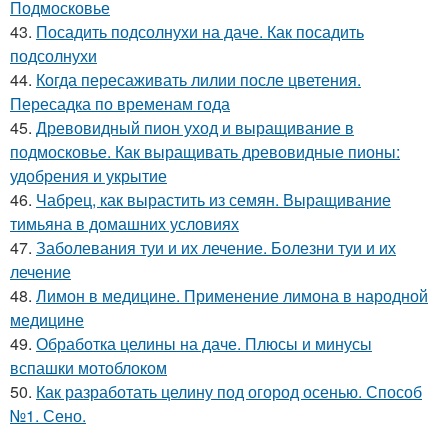
Подмосковье
43.
Посадить подсолнухи на даче. Как посадить
подсолнухи
44.
Когда пересаживать лилии после цветения.
Пересадка по временам года
45.
Древовидный пион уход и выращивание в
подмосковье. Как выращивать древовидные пионы:
удобрения и укрытие
46.
Чабрец, как вырастить из семян. Выращивание
тимьяна в домашних условиях
47.
Заболевания туи и их лечение. Болезни туи и их
лечение
48.
Лимон в медицине. Применение лимона в народной
медицине
49.
Обработка целины на даче. Плюсы и минусы
вспашки мотоблоком
50.
Как разработать целину под огород осенью. Способ
№1. Сено.