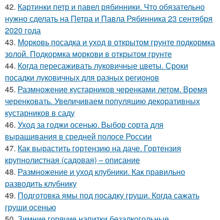
42.
Картинки петр и павел рябинники. Что обязательно
нужно сделать на Петра и Павла Рябинника 23 сентября
2020 года
43.
Морковь посадка и уход в открытом грунте подкормка
золой. Подкормка моркови в открытом грунте
44.
Когда пересаживать луковичные цветы. Сроки
посадки луковичных для разных регионов
45.
Размножение кустарников черенками летом. Время
черенковать. Увеличиваем популяцию декоративных
кустарников в саду
46.
Уход за годжи осенью. Выбор сорта для
выращивания в средней полосе России
47.
Как вырастить гортензию на даче. Гортензия
крупнолистная (садовая) – описание
48.
Размножение и уход клубники. Как правильно
разводить клубнику
49.
Подготовка ямы под посадку груши. Когда сажать
груши осенью
50.
Зимние горячие напитки безалкогольные.