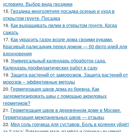
условиях. Выбор вида гвоздики
15.
Гвоздика многолетняя посадка осенью и уход в
открытом грунте. Посадка
16.
Как выращивать лилии в открытом грунте. Когда
сажать
17.
Как украсить газон возле дома своими руками.
Красивый палисадник перед домом — 50 фото идей для
вдохновения
18.
Универсальный календарь обработок сада.
Календарь профилактических работ в саду
19.
Защита растений от заморозков. Защита растений от
морозов – эффективные методы
20.
Герметизация швов дома из бревна. Как
загерметизировать швы с помощью акриловых
герметиков?
21.
Герметизация швов в деревянном доме в Москве.
Герметизация межпанельных швов — отзывы
22.
Мед соль горчица для суставов. Боль в коленях уйдёт
за 2 часа: Домашняя мазь из мёда и горчицы вылечит