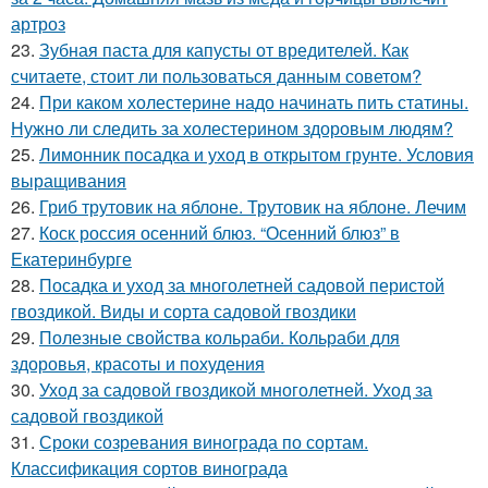
артроз
23.
Зубная паста для капусты от вредителей. Как
считаете, стоит ли пользоваться данным советом?
24.
При каком холестерине надо начинать пить статины.
Нужно ли следить за холестерином здоровым людям?
25.
Лимонник посадка и уход в открытом грунте. Условия
выращивания
26.
Гриб трутовик на яблоне. Трутовик на яблоне. Лечим
27.
Коск россия осенний блюз. “Осенний блюз” в
Екатеринбурге
28.
Посадка и уход за многолетней садовой перистой
гвоздикой. Виды и сорта садовой гвоздики
29.
Полезные свойства кольраби. Кольраби для
здоровья, красоты и похудения
30.
Уход за садовой гвоздикой многолетней. Уход за
садовой гвоздикой
31.
Сроки созревания винограда по сортам.
Классификация сортов винограда