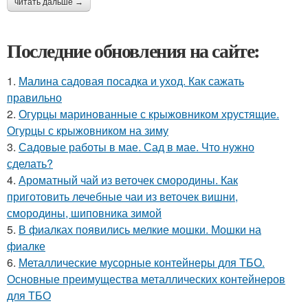
читать дальше →
Последние обновления на сайте:
1.
Малина садовая посадка и уход. Как сажать
правильно
2.
Огурцы маринованные с крыжовником хрустящие.
Огурцы с крыжовником на зиму
3.
Садовые работы в мае. Сад в мае. Что нужно
сделать?
4.
Ароматный чай из веточек смородины. Как
приготовить лечебные чаи из веточек вишни,
смородины, шиповника зимой
5.
В фиалках появились мелкие мошки. Мошки на
фиалке
6.
Металлические мусорные контейнеры для ТБО.
Основные преимущества металлических контейнеров
для ТБО