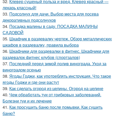
32.
Клевер сушеный польза и вред. Клевер красный —
лекарь классный!
33.
Подсолнух для дачи. Выбор места для посева
декоративных подсолнухов
34.
Посадка малины в саду. ПОСАДКА МАЛИНЫ
САДОВОЙ
35.
Шкафчик в раздевалку чертеж. Обзор металлических
шкафов в раздевалку, правила выбора
36.
Шкафчики для раздевалки в фитнес. Шкафчики для
раздевалок фитнес клубов (спортзалов)
37.
Последний перед зимой полив винограда. Уход за
виноградом осенью
38.
Ягоды Годжи, как употреблять инструкция. Что такое
ягоды Годжи и где они растут
39.
Как сделать огород из целины. Огород на целине
40.
Чем обработать туи от грибковых заболеваний.
Болезни туи и их лечение
41.
Как просушить баню после помывки. Как сушить
баню?