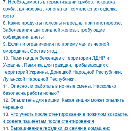
7.
Необходимость в герметизации срубов. покраска
сруба , шлифовка , конопатка , комплексная отделка
фото
8.
Какие продукты полезны и вредны при гипотиреозе.
Заболевания щитовидной железы, требующие
соблюдения диеты
9.
Если ли ограничения по приему чая из черной
смородины. Состав ягод
10.
Памятка для беженцев с территории ЛДНР и
Украины. Памятка для граждан, прибывающих с
территорий Украины, Донецкой Народной Республики,
Луганской Народной Республики.
11.
Опасно ли работать в ночные смены. Насколько
безопасна работа ночью?
12.
Опылитель для вишни. Какая вишня может опылять
черешню
13.
Что учесть после стентирования в пожилом возрасте.
4 совета пациентам после стентирования
14.
Выращивание гвоздики из семян в домашних