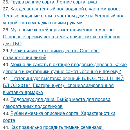
36.
Груша ранние сорта. Летние сорта груш
37.
Как делается теплый пол водяной в частном доме.
Теплые водяные полы в частном доме на бетонный пол:
устройство и укладка своими руками
38.
Мусорные контейнеры металлические в москве.
Основные преимущества металлических контейнеров
для ТБО
39.
Детки лилии, что с ними делать. Способы
размножения лилий
40.
Можно ли сажать в октябре плодовые деревья. Какие
деревья и кустарники лучше сажать осенью и почему?
41.
Екатеринбург выставка осенний БЛЮЗ. "ОСЕННИЙ
БЛЮЗ 2019" (Екатеринбург) - специализированная
выставка-ярмарка
42.
Подсолнух для дачи. Выбор места для посева
декоративных подсолнухов
43.
Рубен ежевика описание сорта. Характеристики
сорта
44.
Как правильно посадить тимьян семенами.