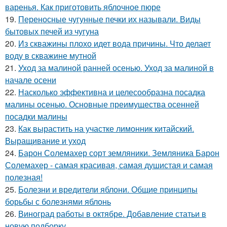
варенья. Как приготовить яблочное пюре
19.
Переносные чугунные печки их называли. Виды
бытовых печей из чугуна
20.
Из скважины плохо идет вода причины. Что делает
воду в скважине мутной
21.
Уход за малиной ранней осенью. Уход за малиной в
начале осени
22.
Насколько эффективна и целесообразна посадка
малины осенью. Основные преимущества осенней
посадки малины
23.
Как вырастить на участке лимонник китайский.
Выращивание и уход
24.
Барон Солемахер сорт земляники. Земляника Барон
Солемахер - самая красивая, самая душистая и самая
полезная!
25.
Болезни и вредители яблони. Общие принципы
борьбы с болезнями яблонь
26.
Виноград работы в октябре. Добавление статьи в
новую подборку