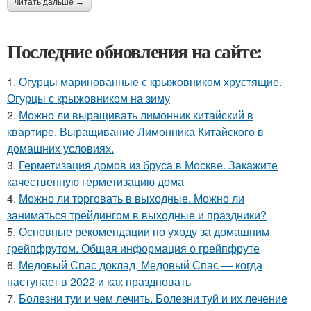
читать дальше →
Последние обновления на сайте:
1.
Огурцы маринованные с крыжовником хрустящие.
Огурцы с крыжовником на зиму
2.
Можно ли выращивать лимонник китайский в
квартире. Выращивание Лимонника Китайского в
домашних условиях.
3.
Герметизация домов из бруса в Москве. Закажите
качественную герметизацию дома
4.
Можно ли торговать в выходные. Можно ли
заниматься трейдингом в выходные и праздники?
5.
Основные рекомендации по уходу за домашним
грейпфрутом. Общая информация о грейпфруте
6.
Медовый Спас доклад. Медовый Спас — когда
наступает в 2022 и как праздновать
7.
Болезни туи и чем лечить. Болезни туй и их лечение