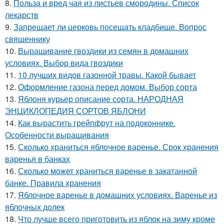
8.
Польза и вред чая из листьев смородины. Список
лекарств
9.
Запрещает ли церковь посещать кладбище. Вопрос
священнику
10.
Выращивание гвоздики из семян в домашних
условиях. Выбор вида гвоздики
11.
10 лучших видов газонной травы. Какой бывает
12.
Оформление газона перед домом. Выбор сорта
13.
Яблоня курьер описание сорта. НАРОДНАЯ
ЭНЦИКЛОПЕДИЯ СОРТОВ ЯБЛОНИ
14.
Как вырастить грейпфрут на подоконнике.
Особенности выращивания
15.
Сколько храниться яблочное варенье. Срок хранения
варенья в банках
16.
Сколько может храниться варенье в закатанной
банке. Правила хранения
17.
Яблочное варенье в домашних условиях. Варенье из
яблочных долек
18.
Что лучше всего приготовить из яблок на зиму кроме