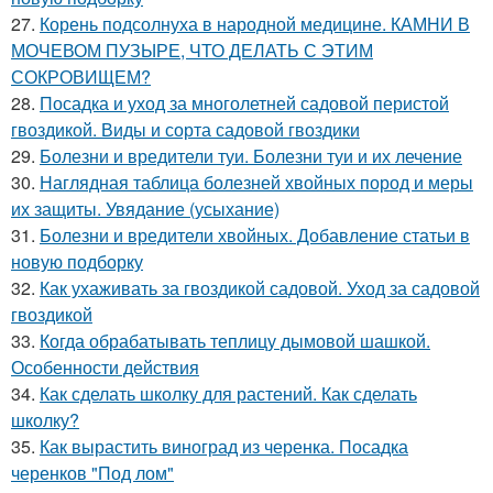
27.
Корень подсолнуха в народной медицине. КАМНИ В
МОЧЕВОМ ПУЗЫРЕ, ЧТО ДЕЛАТЬ С ЭТИМ
СОКРОВИЩЕМ?
28.
Посадка и уход за многолетней садовой перистой
гвоздикой. Виды и сорта садовой гвоздики
29.
Болезни и вредители туи. Болезни туи и их лечение
30.
Наглядная таблица болезней хвойных пород и меры
их защиты. Увядание (усыхание)
31.
Болезни и вредители хвойных. Добавление статьи в
новую подборку
32.
Как ухаживать за гвоздикой садовой. Уход за садовой
гвоздикой
33.
Когда обрабатывать теплицу дымовой шашкой.
Особенности действия
34.
Как сделать школку для растений. Как сделать
школку?
35.
Как вырастить виноград из черенка. Посадка
черенков "Под лом"