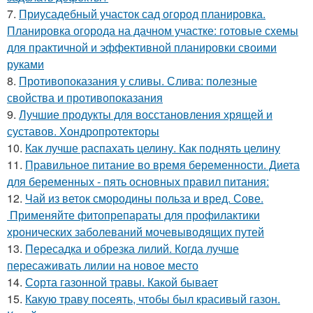
7.
Приусадебный участок сад огород планировка.
Планировка огорода на дачном участке: готовые схемы
для практичной и эффективной планировки своими
руками
8.
Противопоказания у сливы. Слива: полезные
свойства и противопоказания
9.
Лучшие продукты для восстановления хрящей и
суставов. Хондропротекторы
10.
Как лучше распахать целину. Как поднять целину
11.
Правильное питание во время беременности. Диета
для беременных - пять основных правил питания:
12.
Чай из веток смородины польза и вред. Сове.
Применяйте фитопрепараты для профилактики
хронических заболеваний мочевыводящих путей
13.
Пересадка и обрезка лилий. Когда лучше
пересаживать лилии на новое место
14.
Сорта газонной травы. Какой бывает
15.
Какую траву посеять, чтобы был красивый газон.