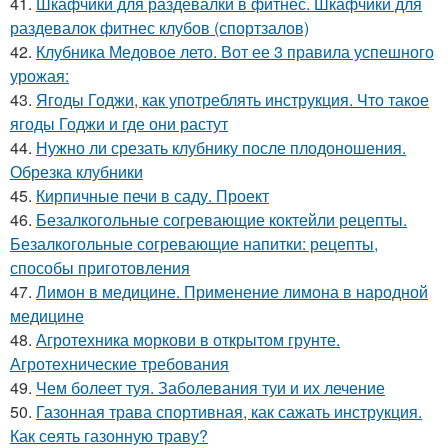
41.
Шкафчики для раздевалки в фитнес. Шкафчики для
раздевалок фитнес клубов (спортзалов)
42.
Клубника Медовое лето. Вот ее 3 правила успешного
урожая:
43.
Ягоды Годжи, как употреблять инструкция. Что такое
ягоды Годжи и где они растут
44.
Нужно ли срезать клубнику после плодоношения.
Обрезка клубники
45.
Кирпичные печи в саду. Проект
46.
Безалкогольные согревающие коктейли рецепты.
Безалкогольные согревающие напитки: рецепты,
способы приготовления
47.
Лимон в медицине. Применение лимона в народной
медицине
48.
Агротехника моркови в открытом грунте.
Агротехнические требования
49.
Чем болеет туя. Заболевания туи и их лечение
50.
Газонная трава спортивная, как сажать инструкция.
Как сеять газонную траву?