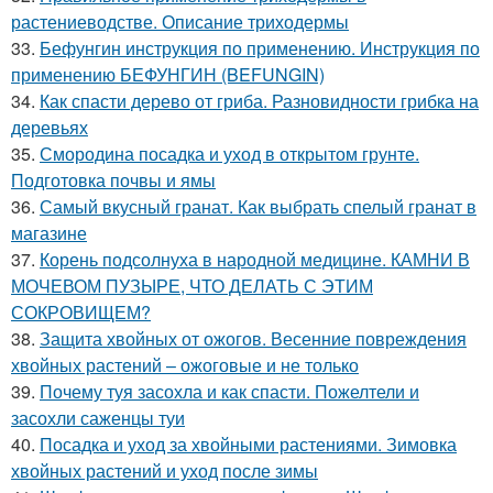
растениеводстве. Описание триходермы
33.
Бефунгин инструкция по применению. Инструкция по
применению БЕФУНГИН (BEFUNGIN)
34.
Как спасти дерево от гриба. Разновидности грибка на
деревьях
35.
Смородина посадка и уход в открытом грунте.
Подготовка почвы и ямы
36.
Самый вкусный гранат. Как выбрать спелый гранат в
магазине
37.
Корень подсолнуха в народной медицине. КАМНИ В
МОЧЕВОМ ПУЗЫРЕ, ЧТО ДЕЛАТЬ С ЭТИМ
СОКРОВИЩЕМ?
38.
Защита хвойных от ожогов. Весенние повреждения
хвойных растений – ожоговые и не только
39.
Почему туя засохла и как спасти. Пожелтели и
засохли саженцы туи
40.
Посадка и уход за хвойными растениями. Зимовка
хвойных растений и уход после зимы