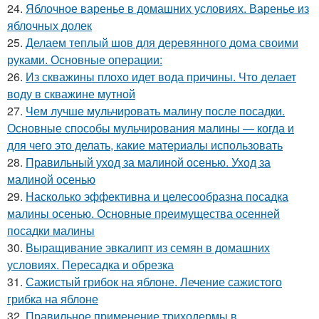
24.
Яблочное варенье в домашних условиях. Варенье из
яблочных долек
25.
Делаем теплый шов для деревянного дома своими
руками. Основные операции:
26.
Из скважины плохо идет вода причины. Что делает
воду в скважине мутной
27.
Чем лучше мульчировать малину после посадки.
Основные способы мульчирования малины — когда и
для чего это делать, какие материалы использовать
28.
Правильный уход за малиной осенью. Уход за
малиной осенью
29.
Насколько эффективна и целесообразна посадка
малины осенью. Основные преимущества осенней
посадки малины
30.
Выращивание эвкалипт из семян в домашних
условиях. Пересадка и обрезка
31.
Сажистый грибок на яблоне. Лечение сажистого
грибка на яблоне
32.
Правильное применение триходермы в