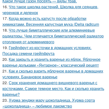
Какой лучше газон посеять — виды трав.
16.
Что такое школка растений. Школка для сеянцев,
черенков и деленок
17.
Когда можно есть капусту после обработки
химикатами. Весенняя капустная муха (Delia radicum
18.
Что лучше биметаллические или алюминиевые
радиаторы. Чем отличается биметаллический радиатор
отопления от алюминиевого
19.
Грейпфрут из косточки в домашних условиях.
Посадка семени грейпфрута
20.
Как закрыть и хранить варенье из яблок. Яблочное
варенье дольками «Янтарное»: классический рецепт
21.
Как и сколько варить яблочное варенье в домашних
условиях. Банановое варенье
22.
Срок хранения домашнего вишневого варенья с
косточками. Самое темное место. Как и сколько хранить
варенье?
23.
Хурма зенджи мару шоколадница. Хурма сорта
«шоколадница» – любимое лакомство