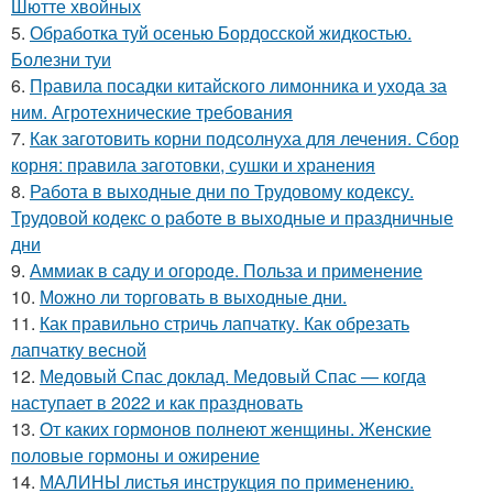
Шютте хвойных
5.
Обработка туй осенью Бордосской жидкостью.
Болезни туи
6.
Правила посадки китайского лимонника и ухода за
ним. Агротехнические требования
7.
Как заготовить корни подсолнуха для лечения. Сбор
корня: правила заготовки, сушки и хранения
8.
Работа в выходные дни по Трудовому кодексу.
Трудовой кодекс о работе в выходные и праздничные
дни
9.
Аммиак в саду и огороде. Польза и применение
10.
Можно ли торговать в выходные дни.
11.
Как правильно стричь лапчатку. Как обрезать
лапчатку весной
12.
Медовый Спас доклад. Медовый Спас — когда
наступает в 2022 и как праздновать
13.
От каких гормонов полнеют женщины. Женские
половые гормоны и ожирение
14.
МАЛИНЫ листья инструкция по применению.