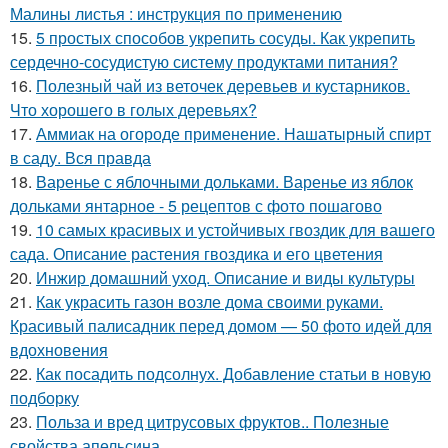
Малины листья : инструкция по применению
15.
5 простых способов укрепить сосуды. Как укрепить
сердечно-сосудистую систему продуктами питания?
16.
Полезный чай из веточек деревьев и кустарников.
Что хорошего в голых деревьях?
17.
Аммиак на огороде применение. Нашатырный спирт
в саду. Вся правда
18.
Варенье с яблочными дольками. Варенье из яблок
дольками янтарное - 5 рецептов с фото пошагово
19.
10 самых красивых и устойчивых гвоздик для вашего
сада. Описание растения гвоздика и его цветения
20.
Инжир домашний уход. Описание и виды культуры
21.
Как украсить газон возле дома своими руками.
Красивый палисадник перед домом — 50 фото идей для
вдохновения
22.
Как посадить подсолнух. Добавление статьи в новую
подборку
23.
Польза и вред цитрусовых фруктов.. Полезные
свойства апельсина