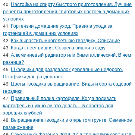
40.
Настойка на спирту быстрого приготовления. Лучшие
рецепты приготовления спиртовых настоек в домашних
условиях
41.
Гортензии домашние уход. Правила ухода за
гортензией в домашних условиях
42.
Как вырастить многолетнюю гвоздику. Описание
43.
Когда спеет вишня. Созрела вишня в саду
44.
Алюминиевый радиатор или биметаллический. В чем
разница?
45.
Шкафчики для раздевалок деревянные недорого.
Шкафчики для раздевалок
46.
Цветы гвоздика выращивание. Виды и сорта садовой
гвоздики
47.
Правильный полив картофеля. Когда поливать
картофель и нужно ли это делать – 5 советов для
хороших клубней
48.
Выращивание гвоздики в открытом грунте. Семенное
размножение
49.
Сокольники фазенда 2019. 37-я специализированная