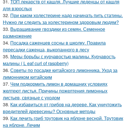
31.
ТОП лекарств от кашля. Лучшие леденцы от кашля
для взрослых
32.
При каком холестерине надо начинать пить статины.
Нужно ли следить за холестерином здоровым людям?
33.
Выращивание гвоздики из семян. Семенное
размножение
34.
Посадка саженцев сосны в школку. Правила
пересадки саженца, выкопанного в лесу
35.
Меры борьбы с курчавостью малины. Курчавость
малины ( L eaf curl of raspberry)
36.
Советы по посадке китайского лимонника. Уход за
лимонником китайским
37.
Чем подкормить лимон в домашних условиях
желтеют листья. Причины пожелтения лимонных
листьев, связные с уходом
38.
Как избавиться от грибов на дереве. Как уничтожить
вредителей древесины? Основные методы
39.
Как лечить гриб трутовик на яблоне весной. Трутовик
на яблоне. Лечим