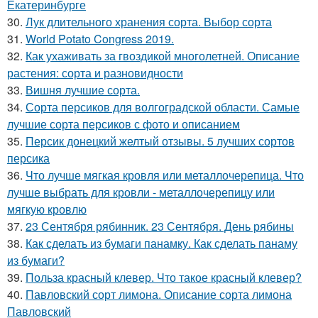
Екатеринбурге
30.
Лук длительного хранения сорта. Выбор сорта
31.
World Potato Congress 2019.
32.
Как ухаживать за гвоздикой многолетней. Описание
растения: сорта и разновидности
33.
Вишня лучшие сорта.
34.
Сорта персиков для волгоградской области. Самые
лучшие сорта персиков с фото и описанием
35.
Персик донецкий желтый отзывы. 5 лучших сортов
персика
36.
Что лучше мягкая кровля или металлочерепица. Что
лучше выбрать для кровли - металлочерепицу или
мягкую кровлю
37.
23 Сентября рябинник. 23 Сентября. День рябины
38.
Как сделать из бумаги панамку. Как сделать панаму
из бумаги?
39.
Польза красный клевер. Что такое красный клевер?
40.
Павловский сорт лимона. Описание сорта лимона
Павловский