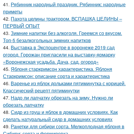
41.
Рябинник народный праздник. Рябинник: народные
приметы
42.
Пахота целины трактором. ВСПАШКА ЦЕЛИНЫ –
ПЕРВЫЙ ОПЫТ
43.
Зимние напитки без алкоголя. Греемся со вкусом.
Топ-5 безалкогольных зимних напитков
44.
Выставка в Экспоцентре в воронеже 2019 сад
огород. Горожан пригласили на выставку-ярмарку
«Воронежская усадьба. Дача, сад, огород»
45.
Яблоня старкримсон характеристика. Яблоня
Старкримсон: описание сорта и характеристика
46.
Варенье из яблок дольками пятиминутка с корицей.
Классический рецепт пятиминутки
47.
Надо ли лапчатку обрезать на зиму. Нужно ли
обрезать лапчатку
48.
Сидр из груш и яблок в домашних условиях. Как
сделать натуральный сидр в домашних условиях
49.
Ранетки для сибири сорта. Мелкоплодная яблоня в
Сибири: сорта и формировка