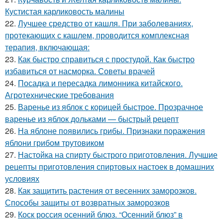
Кустистая карликовость малины
22.
Лучшее средство от кашля. При заболеваниях,
протекающих с кашлем, проводится комплексная
терапия, включающая:
23.
Как быстро справиться с простудой. Как быстро
избавиться от насморка. Советы врачей
24.
Посадка и пересадка лимонника китайского.
Агротехнические требования
25.
Варенье из яблок с корицей быстрое. Прозрачное
варенье из яблок дольками — быстрый рецепт
26.
На яблоне появились грибы. Признаки поражения
яблони грибом трутовиком
27.
Настойка на спирту быстрого приготовления. Лучшие
рецепты приготовления спиртовых настоек в домашних
условиях
28.
Как защитить растения от весенних заморозков.
Способы защиты от возвратных заморозков
29.
Коск россия осенний блюз. “Осенний блюз” в