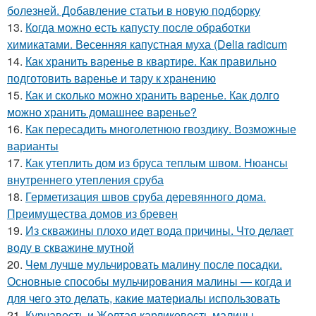
болезней. Добавление статьи в новую подборку
13.
Когда можно есть капусту после обработки
химикатами. Весенняя капустная муха (Delia radicum
14.
Как хранить варенье в квартире. Как правильно
подготовить варенье и тару к хранению
15.
Как и сколько можно хранить варенье. Как долго
можно хранить домашнее варенье?
16.
Как пересадить многолетнюю гвоздику. Возможные
варианты
17.
Как утеплить дом из бруса теплым швом. Нюансы
внутреннего утепления сруба
18.
Герметизация швов сруба деревянного дома.
Преимущества домов из бревен
19.
Из скважины плохо идет вода причины. Что делает
воду в скважине мутной
20.
Чем лучше мульчировать малину после посадки.
Основные способы мульчирования малины — когда и
для чего это делать, какие материалы использовать
21.
Курчавость и Желтая карликовость малины.