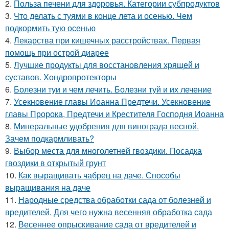
2.
Польза печени для здоровья. Категории субпродуктов
3.
Что делать с туями в конце лета и осенью. Чем
подкормить тую осенью
4.
Лекарства при кишечных расстройствах. Первая
помощь при острой диарее
5.
Лучшие продукты для восстановления хрящей и
суставов. Хондропротекторы
6.
Болезни туи и чем лечить. Болезни туй и их лечение
7.
Усекновение главы Иоанна Предтечи. Усекновение
главы Пророка, Предтечи и Крестителя Господня Иоанна
8.
Минеральные удобрения для винограда весной.
Зачем подкармливать?
9.
Выбор места для многолетней гвоздики. Посадка
гвоздики в открытый грунт
10.
Как выращивать чабрец на даче. Способы
выращивания на даче
11.
Народные средства обработки сада от болезней и
вредителей. Для чего нужна весенняя обработка сада
12.
Весеннее опрыскивание сада от вредителей и