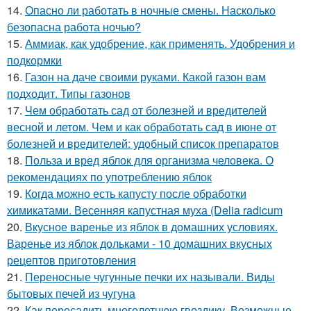
14.
Опасно ли работать в ночные смены. Насколько
безопасна работа ночью?
15.
Аммиак, как удобрение, как применять. Удобрения и
подкормки
16.
Газон на даче своими руками. Какой газон вам
подходит. Типы газонов
17.
Чем обработать сад от болезней и вредителей
весной и летом. Чем и как обработать сад в июне от
болезней и вредителей: удобный список препаратов
18.
Польза и вред яблок для организма человека. О
рекомендациях по употреблению яблок
19.
Когда можно есть капусту после обработки
химикатами. Весенняя капустная муха (Delia radicum
20.
Вкусное варенье из яблок в домашних условиях.
Варенье из яблок дольками - 10 домашних вкусных
рецептов приготовления
21.
Переносные чугунные печки их называли. Виды
бытовых печей из чугуна
22.
Как пересадить многолетнюю гвоздику. Возможные