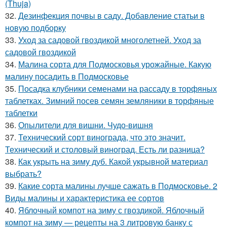
(Thuja)
32.
Дезинфекция почвы в саду. Добавление статьи в
новую подборку
33.
Уход за садовой гвоздикой многолетней. Уход за
садовой гвоздикой
34.
Малина сорта для Подмосковья урожайные. Какую
малину посадить в Подмосковье
35.
Посадка клубники семенами на рассаду в торфяных
таблетках. Зимний посев семян земляники в торфяные
таблетки
36.
Опылители для вишни. Чудо-вишня
37.
Технический сорт винограда, что это значит.
Технический и столовый виноград. Есть ли разница?
38.
Как укрыть на зиму дуб. Какой укрывной материал
выбрать?
39.
Какие сорта малины лучше сажать в Подмосковье. 2
Виды малины и характеристика ее сортов
40.
Яблочный компот на зиму с гвоздикой. Яблочный
компот на зиму — рецепты на 3 литровую банку с