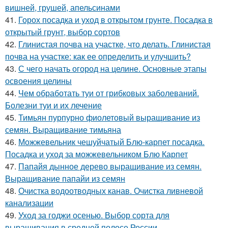
вишней, грушей, апельсинами
41.
Горох посадка и уход в открытом грунте. Посадка в
открытый грунт, выбор сортов
42.
Глинистая почва на участке, что делать. Глинистая
почва на участке: как ее определить и улучшить?
43.
С чего начать огород на целине. Основные этапы
освоения целины
44.
Чем обработать туи от грибковых заболеваний.
Болезни туи и их лечение
45.
Тимьян пурпурно фиолетовый выращивание из
семян. Выращивание тимьяна
46.
Можжевельник чешуйчатый Блю-карпет посадка.
Посадка и уход за можжевельником Блю Карпет
47.
Папайя дынное дерево выращивание из семян.
Выращивание папайи из семян
48.
Очистка водоотводных канав. Очистка ливневой
канализации
49.
Уход за годжи осенью. Выбор сорта для
выращивания в средней полосе России