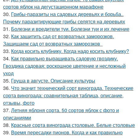
сортов яблок на дегустационном марафоне
30.
Грибы-паразиты на садовых деревьях и борьба..
Почему паразитирующие грибы селятся на деревьях
31.
Болезни и вредители туи. Болезни туи и их лечение
32.
Как защитить сад от возвратных заморозков.
Защищаем сад от возвратных заморозков
33.
Когда косить клубнику. Когда надо косить клубнику?
34.
Как правильно выращивать садовую гвоздику.
Гвоздика садовая: роскошное цветение и несложный
уход
35.
Груша в августе. Описание культуры
36.
Что значит технический сорт винограда. Технические
сорта винограда: сравнительная таблица, описание,
отзывы, фото
37.
Летняя яблоня сорта. 50 сортов яблок с фото и
описаниями
38.
Красные сорта винограда столовые. Белые столовые
39.
Время пересадки пионов. Когда и как правильно