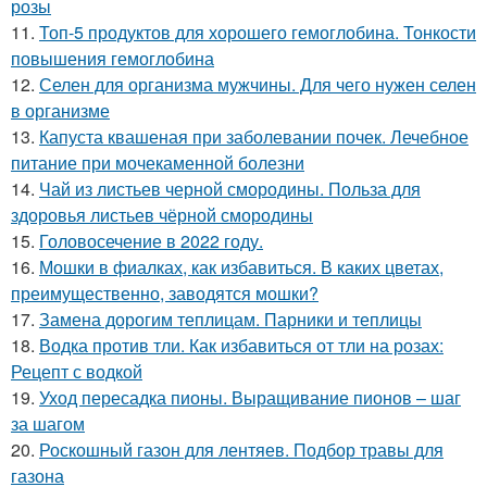
розы
11.
Топ-5 продуктов для хорошего гемоглобина. Тонкости
повышения гемоглобина
12.
Селен для организма мужчины. Для чего нужен селен
в организме
13.
Капуста квашеная при заболевании почек. Лечебное
питание при мочекаменной болезни
14.
Чай из листьев черной смородины. Польза для
здоровья листьев чёрной смородины
15.
Головосечение в 2022 году.
16.
Мошки в фиалках, как избавиться. В каких цветах,
преимущественно, заводятся мошки?
17.
Замена дорогим теплицам. Парники и теплицы
18.
Водка против тли. Как избавиться от тли на розах:
Рецепт с водкой
19.
Уход пересадка пионы. Выращивание пионов – шаг
за шагом
20.
Роскошный газон для лентяев. Подбор травы для
газона