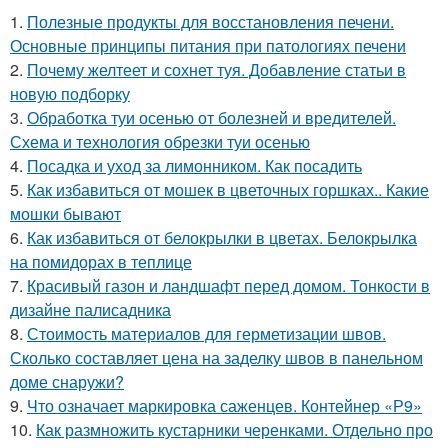
1.
Полезные продукты для восстановления печени.
Основные принципы питания при патологиях печени
2.
Почему желтеет и сохнет туя. Добавление статьи в
новую подборку
3.
Обработка туи осенью от болезней и вредителей.
Схема и технология обрезки туи осенью
4.
Посадка и уход за лимонником. Как посадить
5.
Как избавиться от мошек в цветочных горшках.. Какие
мошки бывают
6.
Как избавиться от белокрылки в цветах. Белокрылка
на помидорах в теплице
7.
Красивый газон и ландшафт перед домом. Тонкости в
дизайне палисадника
8.
Стоимость материалов для герметизации швов.
Сколько составляет цена на заделку швов в панельном
доме снаружи?
9.
Что означает маркировка саженцев. Контейнер «Р9»
10.
Как размножить кустарники черенками. Отдельно про