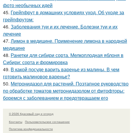
фото необычных идей
45.
Грейпфрут в домашних условиях уход. Об уходе за
грейпфрутом:
46.
Заболевания туи и их лечение. Болезни туи и их
лечение
47.
Лимон в медицине. Применение лимона в народной
медицине
48.
Ранетки для сибири сорта. Мелкоплодная яблоня в
Сибири: сорта и формировка
49.
В какой посуде варить варенье из малины. В чем
готовить малиновое варенье?
50.
Метронидазол для растений. Поэтапное руководство
по обработке томатов метронидазолом от фитофторы:
боремся с заболеванием и предотвращаем его
© 2026 Красивый сад и огород
Контакты
Пользовательское соглашение
Политика конфидециальности