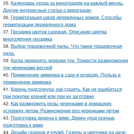
35.
Календарь ухода за виноградом на каждый месяц.
Другие интересные статьи о винограде:
36.
Герметизация швов деревянных домов. Способы
герметизации деревянного дома
37.
Гвоздика цветок садовая. Описание цветка
многолетняя гвоздика
38.
Выбор торцовочной пилы. Что такое торцовочная
пила.
39.
Когда укоренять черенки туи. Тонкости размножения
туи черенками весной
40.
Применение аммиака в саду и огороде. Польза и
применение аммиака
41.
Корень подсолнуха, как сушить. Как не ошибиться
при покупке корней или при их заготовке
42.
Как размножить розы черенками в домашних
условиях летом. Размножение роз черенками летом
43.
Подготовка дерена к зиме. Дерен уход осенью
подготовка к зиме
44.
Дизайн газонов и клумб. Газоны и цветники на даче: