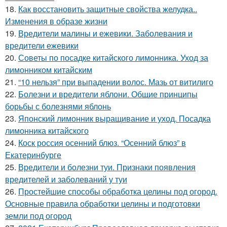
18.
Как восстановить защитные свойства желудка..
Изменения в образе жизни
19.
Вредители малины и ежевики. Заболевания и
вредители ежевики
20.
Советы по посадке китайского лимонника. Уход за
лимонником китайским
21.
“10 нельзя” при выпадении волос. Мазь от витилиго
22.
Болезни и вредители яблони. Общие принципы
борьбы с болезнями яблонь
23.
Японский лимонник выращивание и уход. Посадка
лимонника китайского
24.
Коск россия осенний блюз. “Осенний блюз” в
Екатеринбурге
25.
Вредители и болезни туи. Признаки появления
вредителей и заболеваний у туи
26.
Простейшие способы обработка целины под огород.
Основные правила обработки целины и подготовки
земли под огород