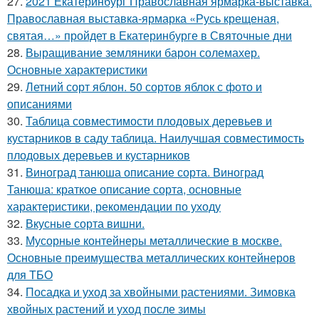
27.
2021 Екатеринбург Православная ярмарка-выставка.
Православная выставка-ярмарка «Русь крещеная,
святая…» пройдет в Екатеринбурге в Святочные дни
28.
Выращивание земляники барон солемахер.
Основные характеристики
29.
Летний сорт яблон. 50 сортов яблок с фото и
описаниями
30.
Таблица совместимости плодовых деревьев и
кустарников в саду таблица. Наилучшая совместимость
плодовых деревьев и кустарников
31.
Виноград танюша описание сорта. Виноград
Танюша: краткое описание сорта, основные
характеристики, рекомендации по уходу
32.
Вкусные сорта вишни.
33.
Мусорные контейнеры металлические в москве.
Основные преимущества металлических контейнеров
для ТБО
34.
Посадка и уход за хвойными растениями. Зимовка
хвойных растений и уход после зимы