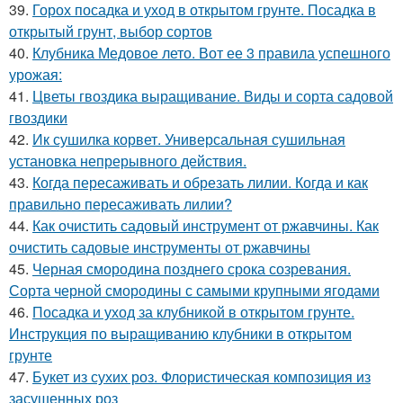
39.
Горох посадка и уход в открытом грунте. Посадка в
открытый грунт, выбор сортов
40.
Клубника Медовое лето. Вот ее 3 правила успешного
урожая:
41.
Цветы гвоздика выращивание. Виды и сорта садовой
гвоздики
42.
Ик сушилка корвет. Универсальная сушильная
установка непрерывного действия.
43.
Когда пересаживать и обрезать лилии. Когда и как
правильно пересаживать лилии?
44.
Как очистить садовый инструмент от ржавчины. Как
очистить садовые инструменты от ржавчины
45.
Черная смородина позднего срока созревания.
Сорта черной смородины с самыми крупными ягодами
46.
Посадка и уход за клубникой в открытом грунте.
Инструкция по выращиванию клубники в открытом
грунте
47.
Букет из сухих роз. Флористическая композиция из
засушенных роз