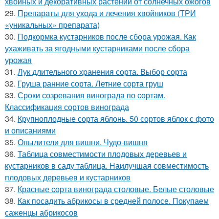
хвойных и декоративных растений от солнечных ожогов
29.
Препараты для ухода и лечения хвойников (ТРИ
«уникальных» препарата)
30.
Подкормка кустарников после сбора урожая. Как
ухаживать за ягодными кустарниками после сбора
урожая
31.
Лук длительного хранения сорта. Выбор сорта
32.
Груша ранние сорта. Летние сорта груш
33.
Сроки созревания винограда по сортам.
Классификация сортов винограда
34.
Крупноплодные сорта яблонь. 50 сортов яблок с фото
и описаниями
35.
Опылители для вишни. Чудо-вишня
36.
Таблица совместимости плодовых деревьев и
кустарников в саду таблица. Наилучшая совместимость
плодовых деревьев и кустарников
37.
Красные сорта винограда столовые. Белые столовые
38.
Как посадить абрикосы в средней полосе. Покупаем
саженцы абрикосов