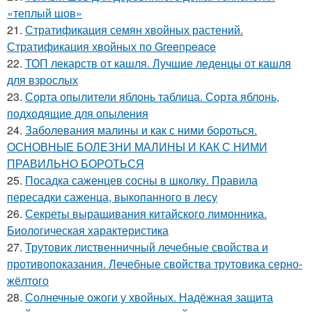
«теплый шов»
21.
Стратификация семян хвойных растений.
Стратификация хвойных по Greenpeace
22.
ТОП лекарств от кашля. Лучшие леденцы от кашля
для взрослых
23.
Сорта опылители яблонь таблица. Сорта яблонь,
подходящие для опыления
24.
Заболевания малины и как с ними бороться.
ОСНОВНЫЕ БОЛЕЗНИ МАЛИНЫ И КАК С НИМИ
ПРАВИЛЬНО БОРОТЬСЯ
25.
Посадка саженцев сосны в школку. Правила
пересадки саженца, выкопанного в лесу
26.
Секреты выращивания китайского лимонника.
Биологическая характеристика
27.
Трутовик лиственничный лечебные свойства и
противопоказания. Лечебные свойства трутовика серно-
жёлтого
28.
Солнечные ожоги у хвойных. Надёжная защита