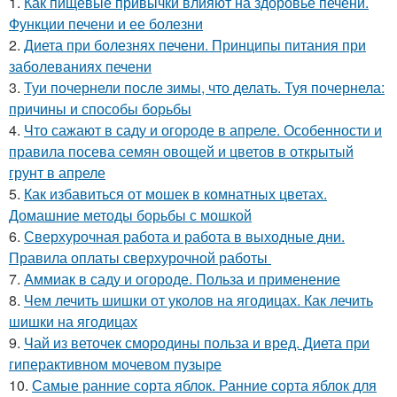
1.
Как пищевые привычки влияют на здоровье печени.
Функции печени и ее болезни
2.
Диета при болезнях печени. Принципы питания при
заболеваниях печени
3.
Туи почернели после зимы, что делать. Туя почернела:
причины и способы борьбы
4.
Что сажают в саду и огороде в апреле. Особенности и
правила посева семян овощей и цветов в открытый
грунт в апреле
5.
Как избавиться от мошек в комнатных цветах.
Домашние методы борьбы с мошкой
6.
Сверхурочная работа и работа в выходные дни.
Правила оплаты сверхурочной работы
7.
Аммиак в саду и огороде. Польза и применение
8.
Чем лечить шишки от уколов на ягодицах. Как лечить
шишки на ягодицах
9.
Чай из веточек смородины польза и вред. Диета при
гиперактивном мочевом пузыре
10.
Самые ранние сорта яблок. Ранние сорта яблок для