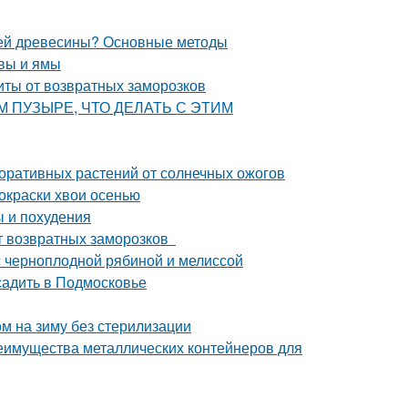
елей древесины? Основные методы
чвы и ямы
иты от возвратных заморозков
ВОМ ПУЗЫРЕ, ЧТО ДЕЛАТЬ С ЭТИМ
оративных растений от солнечных ожогов
окраски хвои осенью
ы и похудения
от возвратных заморозков
с черноплодной рябиной и мелиссой
садить в Подмосковье
м на зиму без стерилизации
еимущества металлических контейнеров для