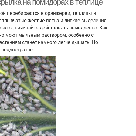
окрылка на помидорах в теплице
мой перебираются в оранжереи, теплицы и
асплывчатые желтые пятна и липкие выделения,
рылок, начинайте действовать немедленно. Как
ьно моют мыльным раствором, особенно с
астениям станет намного легче дышать. Но
 неоднократно.