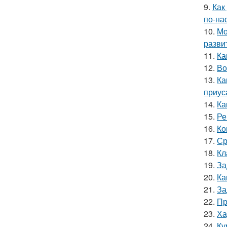
9.
Как
по-на
10.
Мо
разви
11.
Ка
12.
Во
13.
Ка
приус
14.
Ка
15.
Ре
16.
Ко
17.
Ср
18.
Кл
19.
За
20.
Ка
21.
За
22.
Пр
23.
Ха
24.
Ку