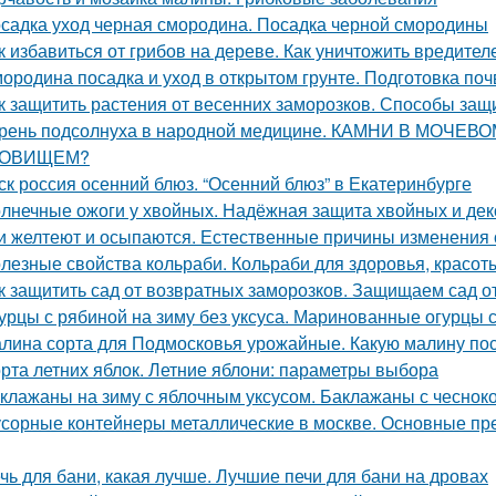
садка уход черная смородина. Посадка черной смородины
к избавиться от грибов на дереве. Как уничтожить вредит
ородина посадка и уход в открытом грунте. Подготовка по
к защитить растения от весенних заморозков. Способы защ
рень подсолнуха в народной медицине. КАМНИ В МОЧЕ
РОВИЩЕМ?
ск россия осенний блюз. “Осенний блюз” в Екатеринбурге
лнечные ожоги у хвойных. Надёжная защита хвойных и дек
и желтеют и осыпаются. Естественные причины изменения 
лезные свойства кольраби. Кольраби для здоровья, красот
к защитить сад от возвратных заморозков. Защищаем сад 
урцы с рябиной на зиму без уксуса. Маринованные огурцы 
лина сорта для Подмосковья урожайные. Какую малину по
рта летних яблок. Летние яблони: параметры выбора
клажаны на зиму с яблочным уксусом. Баклажаны с чесноко
сорные контейнеры металлические в москве. Основные пр
чь для бани, какая лучше. Лучшие печи для бани на дровах