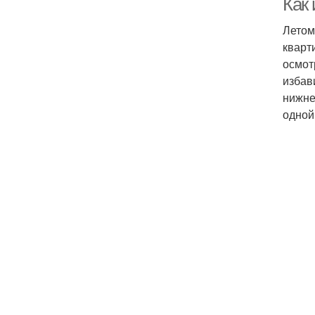
Как
Летом
кварт
осмот
избав
нижне
одной