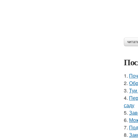
читат
Пос
1.
Поч
2.
Обр
3.
Туи
4.
Пер
саду
5.
Зав
6.
Мож
7.
Под
8.
Зак