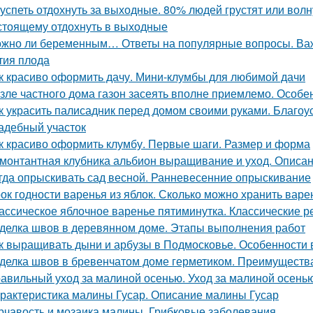
 успеть отдохнуть за выходные. 80% людей грустят или волну
стоящему отдохнуть в выходные
жно ли беременным… Ответы на популярные вопросы. Важ
тия плода
к красиво оформить дачу. Мини-клумбы для любимой дачи
зле частного дома газон засеять вполне приемлемо. Особе
к украсить палисадник перед домом своими руками. Благоу
адебный участок
к красиво оформить клумбу. Первые шаги. Размер и форма
монтантная клубника альбион выращивание и уход. Описан
гда опрыскивать сад весной. Ранневесенние опрыскивание
ок годности варенья из яблок. Сколько можно хранить варе
ассическое яблочное варенье пятиминутка. Классические 
делка швов в деревянном доме. Этапы выполнения работ
к выращивать дыни и арбузы в Подмосковье. Особенности
делка швов в бревенчатом доме герметиком. Преимуществ
авильный уход за малиной осенью. Уход за малиной осень
рактеристика малины Гусар. Описание малины Гусар
рчавость и мозаика малины. Грибковые заболевания