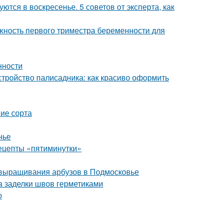
ются в воскресенье. 5 советов от эксперта, как
ность первого триместра беременности для
нности
стройство палисадника: как красиво оформить
ие сорта
нье
рецепты «пятиминутки»
 выращивания арбузов в Подмосковье
а заделки швов герметиками
ю