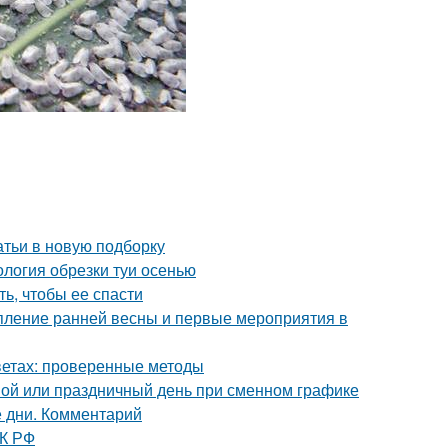
атьи в новую подборку
ология обрезки туи осенью
ть, чтобы ее спасти
упление ранней весны и первые мероприятия в
цветах: проверенные методы
ной или праздничный день при сменном графике
 дни. Комментарий
ТК РФ