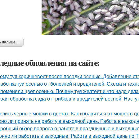
ь дальше →
ледние обновления на сайте:
ему туя коричневеет после посадки осенью. Добавление ст
аботка туи осенью от болезней и вредителей. Схема и техн
 поменяли цвет осенью. Почему туя желтеет и что надо дела
вая обработка сада от грибков и вредителей весной. Наст
елись черные мошки в цветах. Как избавиться от мошек в 
но ли принять на работу в выходной день. Работа в выход
робный обзор вопроса о работе в праздничные и выходные
онно ли работать в выходные. Работа в выходной день по 