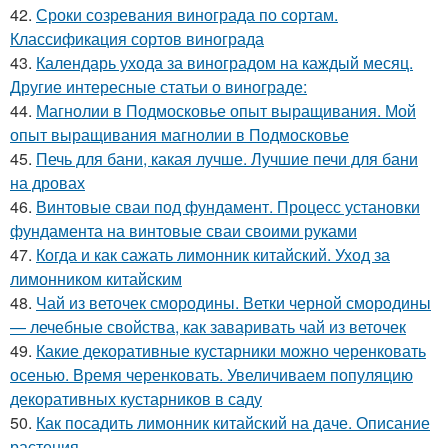
42.
Сроки созревания винограда по сортам.
Классификация сортов винограда
43.
Календарь ухода за виноградом на каждый месяц.
Другие интересные статьи о винограде:
44.
Магнолии в Подмосковье опыт выращивания. Мой
опыт выращивания магнолии в Подмосковье
45.
Печь для бани, какая лучше. Лучшие печи для бани
на дровах
46.
Винтовые сваи под фундамент. Процесс установки
фундамента на винтовые сваи своими руками
47.
Когда и как сажать лимонник китайский. Уход за
лимонником китайским
48.
Чай из веточек смородины. Ветки черной смородины
— лечебные свойства, как заваривать чай из веточек
49.
Какие декоративные кустарники можно черенковать
осенью. Время черенковать. Увеличиваем популяцию
декоративных кустарников в саду
50.
Как посадить лимонник китайский на даче. Описание
растения