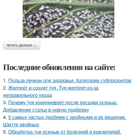
читать дальше →
Последние обновления на сайте:
1.
Польза печени для здоровья. Категории субпродуктов
2.
Желтеет и сохнет туя. Туя желтеет из-за
неправильного ухода
3.
Почему туя коричневеет после посадки осенью.
Добавление статьи в новую подборку
4.
5 самых частых проблем с хвойными и их решение.
Шютте хвойных
5.
Обработка туи осенью от болезней и вредителей.