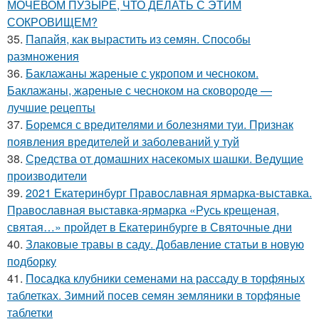
МОЧЕВОМ ПУЗЫРЕ, ЧТО ДЕЛАТЬ С ЭТИМ
СОКРОВИЩЕМ?
35.
Папайя, как вырастить из семян. Способы
размножения
36.
Баклажаны жареные с укропом и чесноком.
Баклажаны, жареные с чесноком на сковороде —
лучшие рецепты
37.
Боремся с вредителями и болезнями туи. Признак
появления вредителей и заболеваний у туй
38.
Средства от домашних насекомых шашки. Ведущие
производители
39.
2021 Екатеринбург Православная ярмарка-выставка.
Православная выставка-ярмарка «Русь крещеная,
святая…» пройдет в Екатеринбурге в Святочные дни
40.
Злаковые травы в саду. Добавление статьи в новую
подборку
41.
Посадка клубники семенами на рассаду в торфяных
таблетках. Зимний посев семян земляники в торфяные
таблетки