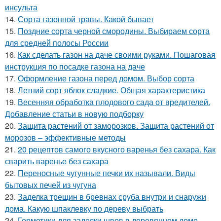
инсульта
14.
Сорта газонной травы. Какой бывает
15.
Поздние сорта черной смородины. Выбираем сорта
для средней полосы России
16.
Как сделать газон на даче своими руками. Пошаговая
инструкция по посадке газона на даче
17.
Оформление газона перед домом. Выбор сорта
18.
Летний сорт яблок сладкие. Общая характеристика
19.
Весенняя обработка плодового сада от вредителей.
Добавление статьи в новую подборку
20.
Защита растений от заморозков. Защита растений от
морозов – эффективные методы
21.
20 рецептов самого вкусного варенья без сахара. Как
сварить варенье без сахара
22.
Переносные чугунные печки их называли. Виды
бытовых печей из чугуна
23.
Заделка трещин в бревнах сруба внутри и снаружи
дома. Какую шпаклевку по дереву выбрать
24.
Герметики для заделки швов в деревянном доме.