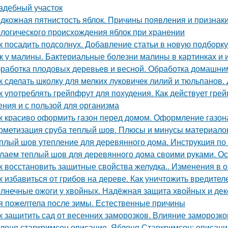
адебный участок
дкожная пятнистость яблок. Причины появления и признак
логического происхождения яблок при хранении
к посадить подсолнух. Добавление статьи в новую подборку
к у малины. Бактериальные болезни малины в картинках и 
работка плодовых деревьев и весной. Обработка домашни
к сделать школку для мелких луковичек лилий и тюльпанов.
к употреблять грейпфрут для похудения. Как действует грейп
ения и с пользой для организма
к красиво оформить газон перед домом. Оформление газон
рметизация сруба теплый шов. Плюсы и минусы материалов
плый шов утепление для деревянного дома. Инструкция по
лаем теплый шов для деревянного дома своими руками. О
к восстановить защитные свойства желудка.. Изменения в 
к избавиться от грибов на дереве. Как уничтожить вредит
лнечные ожоги у хвойных. Надёжная защита хвойных и дек
я пожелтела после зимы. Естественные причины
к защитить сад от весенних заморозков. Влияние заморозк
лоня старкримсон описание. Яблоня Старкримсон: описание