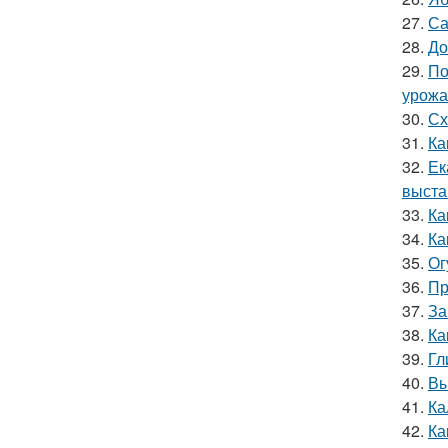
27.
Са
28.
До
29.
По
урожа
30.
Сх
31.
Ка
32.
Ек
выста
33.
Ка
34.
Ка
35.
Ог
36.
Пр
37.
За
38.
Ка
39.
Гл
40.
Вы
41.
Ка
42.
Ка