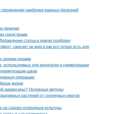
и проявления наиболее важных болезней
их лечение
ми средствами
 Добавление статьи в новую подборку
фрут, сжигает ли жир и как его лучше есть для
а своими руками
, используемых для конопатки и герметизации
 герметизации швов
сновные операции:
образе жизни
елей древесины? Основные методы
оративных растений от солнечных ожогов
ов на садово-огородные культуры
 сорта и характеристика