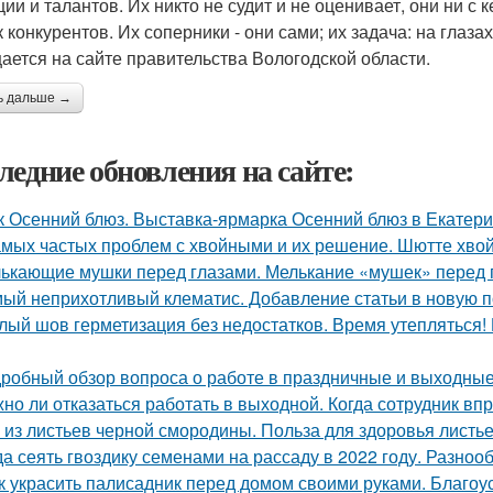
ции и талантов. Их никто не судит и не оценивает, они ни с
к конкурентов. Их соперники - они сами; их задача: на глаза
ается на сайте правительства Вологодской области.
ь дальше →
ледние обновления на сайте:
к Осенний блюз. Выставка-ярмарка Осенний блюз в Екатери
амых частых проблем с хвойными и их решение. Шютте хво
ькающие мушки перед глазами. Мелькание «мушек» перед 
ый неприхотливый клематис. Добавление статьи в новую 
лый шов герметизация без недостатков. Время утепляться!
робный обзор вопроса о работе в праздничные и выходные
но ли отказаться работать в выходной. Когда сотрудник вп
 из листьев черной смородины. Польза для здоровья листь
да сеять гвоздику семенами на рассаду в 2022 году. Разноо
к украсить палисадник перед домом своими руками. Благоу