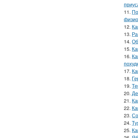
приус
11.
По
физио
12.
Ка
13.
Ра
14.
Об
15.
Ка
16.
Ка
похуд
17.
Ка
18.
Ге
19.
Те
20.
Де
21.
Ка
22.
Ка
23.
Со
24.
Ту
25.
Ка
26.
Яб