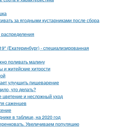
шка
живать за ягодными кустарниками после сбора
а распределения
" (Екатеринбург) - специализированная
ужно поливать малину
ы и житейские хитрости
той
гает улучшить пищеварение
ило, что делать?
ое цветение и несложный уход
для саженцев
жение
нике в таблице, на 2020 год
еренковать. Увеличиваем популяцию