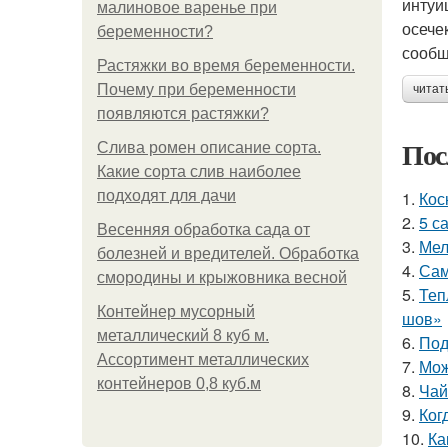
интуи
малиновое варенье при
осече
беременности?
сообщ
Растяжки во время беременности.
Почему при беременности
читат
появляются растяжки?
Пос
Слива ромен описание сорта.
Какие сорта слив наиболее
подходят для дачи
1.
Кос
2.
5 с
Весенняя обработка сада от
3.
Мел
болезней и вредителей. Обработка
4.
Сам
смородины и крыжовника весной
5.
Теп
Контейнер мусорный
шов»
металлический 8 куб м.
6.
Под
Ассортимент металлических
7.
Мож
контейнеров 0,8 куб.м
8.
Чай
9.
Ког
10.
Ка