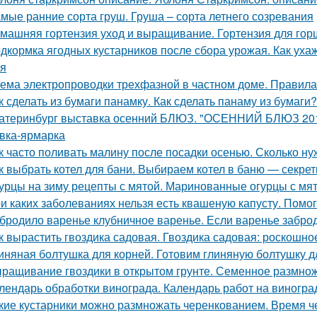
мые ранние сорта груш. Груша – сорта летнего созревания
машняя гортензия уход и выращивание. Гортензия для гор
дкормка ягодных кустарников после сбора урожая. Как уха
я
ема электропроводки трехфазной в частном доме. Правил
к сделать из бумаги панамку. Как сделать панаму из бумаги?
атеринбург выставка осенний БЛЮЗ. "ОСЕННИЙ БЛЮЗ 2019
вка-ярмарка
к часто поливать малину после посадки осенью. Сколько н
к выбрать котел для бани. Выбираем котел в баню — секрет
урцы на зиму рецепты с мятой. Маринованные огурцы с мя
и каких заболеваниях нельзя есть квашеную капусту. Помо
бродило варенье клубничное варенье. Если варенье заброд
к вырастить гвоздика садовая. Гвоздика садовая: роскошн
иняная болтушка для корней. Готовим глиняную болтушку 
ращивание гвоздики в открытом грунте. Семенное размно
лендарь обработки винограда. Календарь работ на виноград
кие кустарники можно размножать черенкованием. Время ч