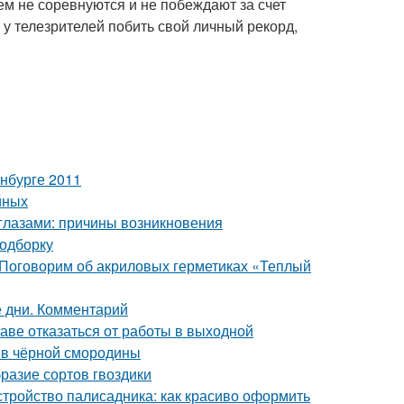
 кем не соревнуются и не побеждают за счет
х у телезрителей побить свой личный рекорд,
нбурге 2011
йных
глазами: причины возникновения
подборку
 Поговорим об акриловых герметиках «Теплый
 дни. Комментарий
раве отказаться от работы в выходной
ев чёрной смородины
бразие сортов гвоздики
стройство палисадника: как красиво оформить