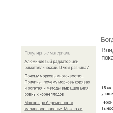
Бог
Вла
Популярные материалы
пок
Алюминиевый радиатор или
биметаллический. В чем разница?
Почему морковь многохвостая.
Причины, почему морковь корявая
15 ок
и рогатая и методы выращивания
уроже
ровных корнеплодов
Герои
Можно при беременности
вынос
малиновое варенье. Можно ли