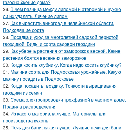
газоснабжение дома?
26.
В чем разница между липомой и атеромой и нужно
ли их удалять. Лечение липом
27.
Как вырастить виноград в челябинской области.
Подходящие сорта
28.
Посадка и уход за многолетней садовой перистой
гвоздикой. Виды и сорта садовой гвоздики
29.
Как уберечь растения от заморозков весной. Какие
растения боятся весенних заморозков
30.
Когда косить клубнику. Когда надо косить клубнику?
31.
Малина сорта для Подмосковья урожайные. Какую
малину посадить в Подмосковье
32.
Когда посадить гвоздику. Тонкости выращивания
гвоздики из семян
33.
Схема электропроводки трехфазной в частном доме.
Правила распределения
34.
Из какого материала лучше. Материалы для
производства кухонь
35.
Печь для бани, какая лучше. Лучшие печи для бани