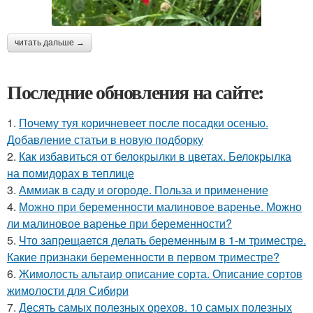
читать дальше →
Последние обновления на сайте:
1.
Почему туя коричневеет после посадки осенью.
Добавление статьи в новую подборку
2.
Как избавиться от белокрылки в цветах. Белокрылка
на помидорах в теплице
3.
Аммиак в саду и огороде. Польза и применение
4.
Можно при беременности малиновое варенье. Можно
ли малиновое варенье при беременности?
5.
Что запрещается делать беременным в 1-м триместре.
Какие признаки беременности в первом триместре?
6.
Жимолость альтаир описание сорта. Описание сортов
жимолости для Сибири
7.
Десять самых полезных орехов. 10 самых полезных