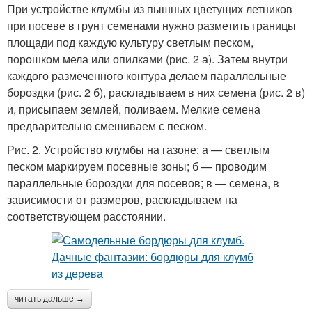
При устройстве клумбы из пышных цветущих летников
при посеве в грунт семенами нужно разметить границы
площади под каждую культуру светлым песком,
порошком мела или опилками (рис. 2 а). Затем внутри
Массивные клумбы
Простые клумбы
каждого размеченного контура делаем параллельные
бороздки (рис. 2 б), раскладываем в них семена (рис. 2 в)
и, присыпаем землей, поливаем. Мелкие семена
предварительно смешиваем с песком.
Клумбы из
Бордюр из
автомобильных шин
натурального камня
Рис. 2. Устройство клумбы на газоне: а — светлым
песком маркируем посевные зоны; б — проводим
параллельные бороздки для посевов; в — семена, в
зависимости от размеров, раскладываем на
соответствующем расстоянии.
читать дальше →