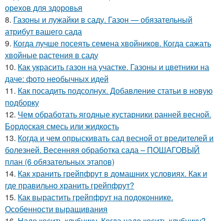
орехов для здоровья
8.
Газоны и лужайки в саду. Газон — обязательный
атрибут вашего сада
9.
Когда лучше посеять семена хвойников. Когда сажать
хвойные растения в саду
10.
Как украсить газон на участке. Газоны и цветники на
даче: фото необычных идей
11.
Как посадить подсолнух. Добавление статьи в новую
подборку
12.
Чем обработать ягодные кустарники ранней весной.
Бордоская смесь или жидкость
13.
Когда и чем опрыскивать сад весной от вредителей и
болезней. Весенняя обработка сада – ПОШАГОВЫЙ
план (6 обязательных этапов)
14.
Как хранить грейпфрут в домашних условиях. Как и
где правильно хранить грейпфрут?
15.
Как вырастить грейпфрут на подоконнике.
Особенности выращивания
16.
Надо косить клубнику. Когда надо косить клубнику?