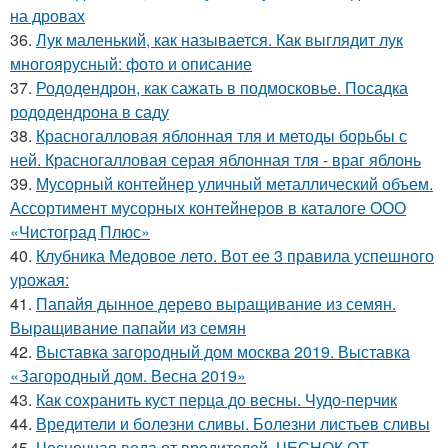
на дровах
36.
Лук маленький, как называется. Как выглядит лук
многоярусный: фото и описание
37.
Рододендрон, как сажать в подмосковье. Посадка
рододендрона в саду
38.
Красногалловая яблонная тля и методы борьбы с
ней. Красногалловая серая яблонная тля - враг яблонь
39.
Мусорный контейнер уличный металлический объем.
Ассортимент мусорных контейнеров в каталоге ООО
«Чистоград Плюс»
40.
Клубника Медовое лето. Вот ее 3 правила успешного
урожая:
41.
Папайя дынное дерево выращивание из семян.
Выращивание папайи из семян
42.
Выставка загородный дом москва 2019. Выставка
«Загородный дом. Весна 2019»
43.
Как сохранить куст перца до весны. Чудо-перчик
44.
Вредители и болезни сливы. Болезни листьев сливы
45.
Чесночная вода от вредителей. ЧЕСНОК ОТ