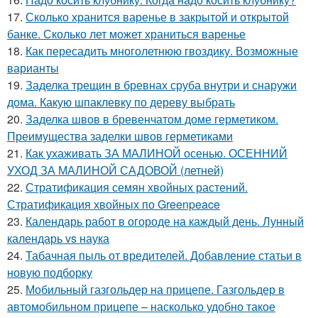
17.
Сколько хранится варенье в закрытой и открытой
банке. Сколько лет может храниться варенье
18.
Как пересадить многолетнюю гвоздику. Возможные
варианты
19.
Заделка трещин в бревнах сруба внутри и снаружи
дома. Какую шпаклевку по дереву выбрать
20.
Заделка швов в бревенчатом доме герметиком.
Преимущества заделки швов герметиками
21.
Как ухаживать ЗА МАЛИНОЙ осенью. ОСЕННИЙ
УХОД ЗА МАЛИНОЙ САДОВОЙ (летней)
22.
Стратификация семян хвойных растений.
Стратификация хвойных по Greenpeace
23.
Календарь работ в огороде на каждый день. Лунный
календарь vs наука
24.
Табачная пыль от вредителей. Добавление статьи в
новую подборку
25.
Мобильный газгольдер на прицепе. Газгольдер в
автомобильном прицепе – насколько удобно такое