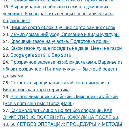
18.
Выращивание хвойных из семян в домашних
условиях. Как вырастить сеянцы сосны или елки на
подоконнике
19.
Зимние сорта яблок. Лучшие сорта зимних яблок
20.
Инжир домашний уход. Описание и виды культуры
21.
Красивый газон на участке. Подготовка почвы
22.
Какой газон лучше посадить на даче. Цены на газон
23.
Spoga gafa 2019. 6 Sep 2019
24.
Прозрачное варенье из яблок дольками. Варенье из
яблок прозрачное «Пятиминутка» — быстрый рецепт
дольками
25.
Секреты выращивания китайского лимонника.
Биологическая характеристика
26.
Все про лимонник китайский. Лимонник китайский
(Schis ndra chin nsis (Turcz.)Baill.)
27.
Как омолодить лицо в 50 лет без операции. КАК
ЭФФЕКТИВНО ПОДТЯНУТЬ КОЖУ ЛИЦА ПОСЛЕ 30,
40, 50 ЛЕТ БЕЗ ОПЕРАЦИИ: ПРОЦЕДУРЫ И МЕТОДЫ