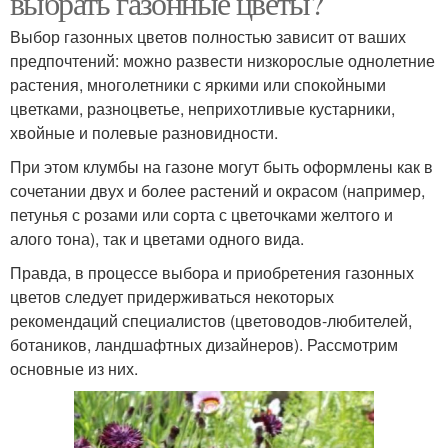
выбрать газонные цветы?
Выбор газонных цветов полностью зависит от ваших
предпочтений: можно развести низкорослые однолетние
растения, многолетники с яркими или спокойными
Ковровая клумба
Круглая клумба
цветками, разноцветье, неприхотливые кустарники,
хвойные и полевые разновидности.
При этом клумбы на газоне могут быть оформлены как в
сочетании двух и более растений и окрасом (например,
Бордюры для клумб
Оригинальная клумба
петунья с розами или сорта с цветочками желтого и
алого тона), так и цветами одного вида.
Правда, в процессе выбора и приобретения газонных
цветов следует придерживаться некоторых
Массивные клумбы
Простые клумбы
рекомендаций специалистов (цветоводов-любителей,
ботаников, ландшафтных дизайнеров). Рассмотрим
основные из них.
Клумбы из
Граница между газоном
автомобильных шин