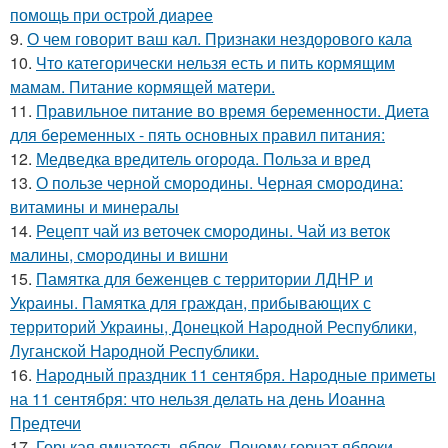
помощь при острой диарее
9.
О чем говорит ваш кал. Признаки нездорового кала
10.
Что категорически нельзя есть и пить кормящим
мамам. Питание кормящей матери.
11.
Правильное питание во время беременности. Диета
для беременных - пять основных правил питания:
12.
Медведка вредитель огорода. Польза и вред
13.
О пользе черной смородины. Черная смородина:
витамины и минералы
14.
Рецепт чай из веточек смородины. Чай из веток
малины, смородины и вишни
15.
Памятка для беженцев с территории ЛДНР и
Украины. Памятка для граждан, прибывающих с
территорий Украины, Донецкой Народной Республики,
Луганской Народной Республики.
16.
Народный праздник 11 сентября. Народные приметы
на 11 сентября: что нельзя делать на день Иоанна
Предтечи
17.
Горькая ямчатость яблок. Почему горчат яблоки