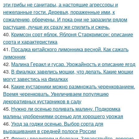
эти грибы не санитары, а настоящие агрессоры и
нежеланные гости. Деревья, пораженные ими, к
сожалению, обречены. И пока они не заразили рядом
растущие, лучше их сразу же спилить и сжечь.
40.
Кримсон сорт яблок. Яблоня Старкримсон: описание
сорта и характеристика
41.
Посадка китайского лимонника весной. Как сажать
лимонник
42.
Малина Геракл и гусар. Урожайность и описание ягод
43.
В фиалках завелись мошки, что делать. Какие мошки
могут завестись на фиалках
44.
Какие кустарники можно размножать черенкованием.
Время черенковать. Увеличиваем популяцию
декоративных кустарников в саду
45.
Нужно ли осенью поливать малину. Подкормка
малины удобрениями осенью для хорошего урожая
46.
Уход за годжи осенью. Выбор сорта для
выращивания в средней полосе России
47.
Флоксы вредители и болезни. Здравствуйте, дорогие