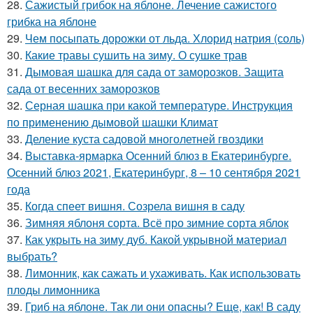
28.
Сажистый грибок на яблоне. Лечение сажистого
грибка на яблоне
29.
Чем посыпать дорожки от льда. Хлорид натрия (соль)
30.
Какие травы сушить на зиму. О сушке трав
31.
Дымовая шашка для сада от заморозков. Защита
сада от весенних заморозков
32.
Серная шашка при какой температуре. Инструкция
по применению дымовой шашки Климат
33.
Деление куста садовой многолетней гвоздики
34.
Выставка-ярмарка Осенний блюз в Екатеринбурге.
Осенний блюз 2021, Екатеринбург, 8 – 10 сентября 2021
года
35.
Когда спеет вишня. Созрела вишня в саду
36.
Зимняя яблоня сорта. Всё про зимние сорта яблок
37.
Как укрыть на зиму дуб. Какой укрывной материал
выбрать?
38.
Лимонник, как сажать и ухаживать. Как использовать
плоды лимонника
39.
Гриб на яблоне. Так ли они опасны? Еще, как! В саду