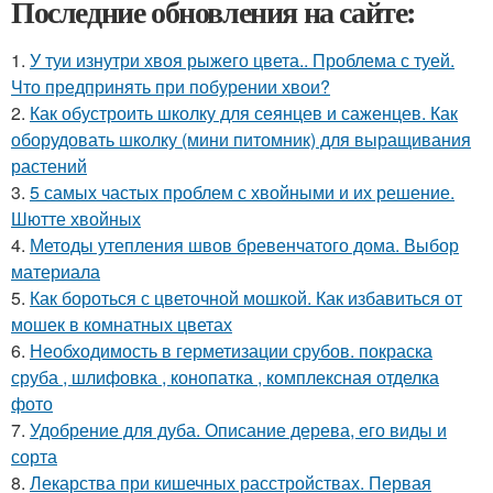
Последние обновления на сайте:
1.
У туи изнутри хвоя рыжего цвета.. Проблема с туей.
Что предпринять при побурении хвои?
2.
Как обустроить школку для сеянцев и саженцев. Как
оборудовать школку (мини питомник) для выращивания
растений
3.
5 самых частых проблем с хвойными и их решение.
Шютте хвойных
4.
Методы утепления швов бревенчатого дома. Выбор
материала
5.
Как бороться с цветочной мошкой. Как избавиться от
мошек в комнатных цветах
6.
Необходимость в герметизации срубов. покраска
сруба , шлифовка , конопатка , комплексная отделка
фото
7.
Удобрение для дуба. Описание дерева, его виды и
сорта
8.
Лекарства при кишечных расстройствах. Первая