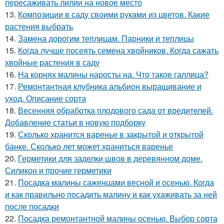
пересаживать лилии на новое место
13.
Композиции в саду своими руками из цветов. Какие
растения выбрать
14.
Замена дорогим теплицам. Парники и теплицы
15.
Когда лучше посеять семена хвойников. Когда сажать
хвойные растения в саду
16.
На корнях малины наросты на. Что такое галлица?
17.
Ремонтантная клубника альбион выращивание и
уход. Описание сорта
18.
Весенняя обработка плодового сада от вредителей.
Добавление статьи в новую подборку
19.
Сколько хранится варенье в закрытой и открытой
банке. Сколько лет может храниться варенье
20.
Герметики для заделки швов в деревянном доме.
Силикон и прочие герметики
21.
Посадка малины саженцами весной и осенью. Когда
и как правильно посадить малину и как ухаживать за ней
после посадки
22.
Посадка ремонтантной малины осенью. Выбор сорта