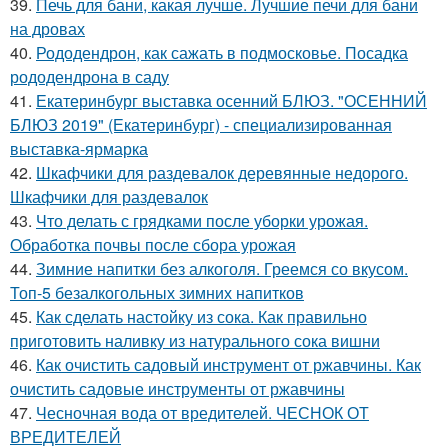
39.
Печь для бани, какая лучше. Лучшие печи для бани
на дровах
40.
Рододендрон, как сажать в подмосковье. Посадка
рододендрона в саду
41.
Екатеринбург выставка осенний БЛЮЗ. "ОСЕННИЙ
БЛЮЗ 2019" (Екатеринбург) - специализированная
выставка-ярмарка
42.
Шкафчики для раздевалок деревянные недорого.
Шкафчики для раздевалок
43.
Что делать с грядками после уборки урожая.
Обработка почвы после сбора урожая
44.
Зимние напитки без алкоголя. Греемся со вкусом.
Топ-5 безалкогольных зимних напитков
45.
Как сделать настойку из сока. Как правильно
приготовить наливку из натурального сока вишни
46.
Как очистить садовый инструмент от ржавчины. Как
очистить садовые инструменты от ржавчины
47.
Чесночная вода от вредителей. ЧЕСНОК ОТ
ВРЕДИТЕЛЕЙ