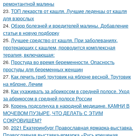
ремонтантной малины
23.
ТОП лекарств от кашля. Лучшие леденцы от кашля
для взрослых
24.
Обзор болезней и вредителей малины. Добавление
статьи в новую подборку
25.
Лучшее средство от кашля. При заболеваниях,
протекающих с кашлем, проводится комплексная
терапия, включающая:
26.
Простуда во время беременности. Опасность
простуды для беременных женщин
27.
Как лечить гриб трутовик на яблоне весной. Трутовик
на яблоне. Лечим
28.
Как ухаживать за абрикосом в средней полосе. Уход
за абрикосом в средней полосе России
29.
Корень подсолнуха в народной медицине. КАМНИ В
МОЧЕВОМ ПУЗЫРЕ, ЧТО ДЕЛАТЬ С ЭТИМ
СОКРОВИЩЕМ?
30.
2021 Екатеринбург Православная ярмарка-выставка.
Православная выставка-ярмарка «Русь крещеная,