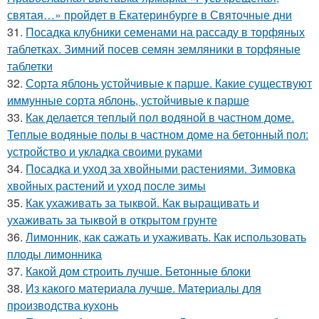
святая…» пройдет в Екатеринбурге в Святочные дни
31.
Посадка клубники семенами на рассаду в торфяных
таблетках. Зимний посев семян земляники в торфяные
таблетки
32.
Сорта яблонь устойчивые к парше. Какие существуют
иммунные сорта яблонь, устойчивые к парше
33.
Как делается теплый пол водяной в частном доме.
Теплые водяные полы в частном доме на бетонный пол:
устройство и укладка своими руками
34.
Посадка и уход за хвойными растениями. Зимовка
хвойных растений и уход после зимы
35.
Как ухаживать за тыквой. Как выращивать и
ухаживать за тыквой в открытом грунте
36.
Лимонник, как сажать и ухаживать. Как использовать
плоды лимонника
37.
Какой дом строить лучше. Бетонные блоки
38.
Из какого материала лучше. Материалы для
производства кухонь