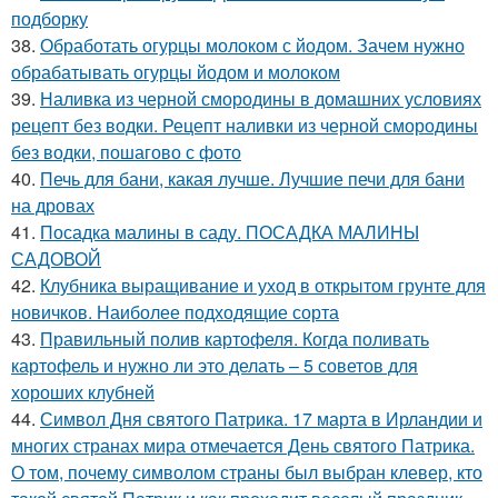
подборку
38.
Обработать огурцы молоком с йодом. Зачем нужно
обрабатывать огурцы йодом и молоком
39.
Наливка из черной смородины в домашних условиях
рецепт без водки. Рецепт наливки из черной смородины
без водки, пошагово с фото
40.
Печь для бани, какая лучше. Лучшие печи для бани
на дровах
41.
Посадка малины в саду. ПОСАДКА МАЛИНЫ
САДОВОЙ
42.
Клубника выращивание и уход в открытом грунте для
новичков. Наиболее подходящие сорта
43.
Правильный полив картофеля. Когда поливать
картофель и нужно ли это делать – 5 советов для
хороших клубней
44.
Символ Дня святого Патрика. 17 марта в Ирландии и
многих странах мира отмечается День святого Патрика.
О том, почему символом страны был выбран клевер, кто