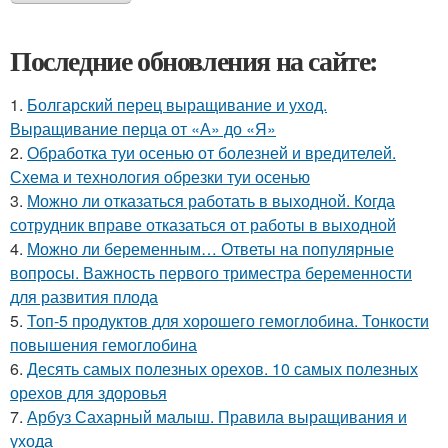
Последние обновления на сайте:
1.
Болгарский перец выращивание и уход.
Выращивание перца от «А» до «Я»
2.
Обработка туи осенью от болезней и вредителей.
Схема и технология обрезки туи осенью
3.
Можно ли отказаться работать в выходной. Когда
сотрудник вправе отказаться от работы в выходной
4.
Можно ли беременным… Ответы на популярные
вопросы. Важность первого триместра беременности
для развития плода
5.
Топ-5 продуктов для хорошего гемоглобина. Тонкости
повышения гемоглобина
6.
Десять самых полезных орехов. 10 самых полезных
орехов для здоровья
7.
Арбуз Сахарный малыш. Правила выращивания и
ухода