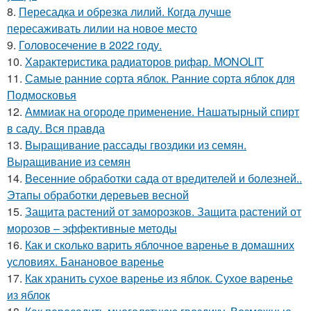
8.
Пересадка и обрезка лилий. Когда лучше
пересаживать лилии на новое место
9.
Головосечение в 2022 году.
10.
Характеристика радиаторов рифар. MONOLIT
11.
Самые ранние сорта яблок. Ранние сорта яблок для
Подмосковья
12.
Аммиак на огороде применение. Нашатырный спирт
в саду. Вся правда
13.
Выращивание рассады гвоздики из семян.
Выращивание из семян
14.
Весенние обработки сада от вредителей и болезней..
Этапы обработки деревьев весной
15.
Защита растений от заморозков. Защита растений от
морозов – эффективные методы
16.
Как и сколько варить яблочное варенье в домашних
условиях. Банановое варенье
17.
Как хранить сухое варенье из яблок. Сухое варенье
из яблок