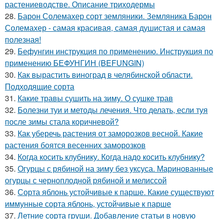
растениеводстве. Описание триходермы
28.
Барон Солемахер сорт земляники. Земляника Барон
Солемахер - самая красивая, самая душистая и самая
полезная!
29.
Бефунгин инструкция по применению. Инструкция по
применению БЕФУНГИН (BEFUNGIN)
30.
Как вырастить виноград в челябинской области.
Подходящие сорта
31.
Какие травы сушить на зиму. О сушке трав
32.
Болезни туи и методы лечения. Что делать, если туя
после зимы стала коричневой?
33.
Как уберечь растения от заморозков весной. Какие
растения боятся весенних заморозков
34.
Когда косить клубнику. Когда надо косить клубнику?
35.
Огурцы с рябиной на зиму без уксуса. Маринованные
огурцы с черноплодной рябиной и мелиссой
36.
Сорта яблонь устойчивые к парше. Какие существуют
иммунные сорта яблонь, устойчивые к парше
37.
Летние сорта груши. Добавление статьи в новую