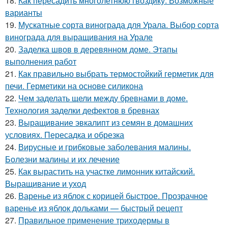
18.
Как пересадить многолетнюю гвоздику. Возможные
варианты
19.
Мускатные сорта винограда для Урала. Выбор сорта
винограда для выращивания на Урале
20.
Заделка швов в деревянном доме. Этапы
выполнения работ
21.
Как правильно выбрать термостойкий герметик для
печи. Герметики на основе силикона
22.
Чем заделать щели между бревнами в доме.
Технология заделки дефектов в бревнах
23.
Выращивание эвкалипт из семян в домашних
условиях. Пересадка и обрезка
24.
Вирусные и грибковые заболевания малины.
Болезни малины и их лечение
25.
Как вырастить на участке лимонник китайский.
Выращивание и уход
26.
Варенье из яблок с корицей быстрое. Прозрачное
варенье из яблок дольками — быстрый рецепт
27.
Правильное применение триходермы в