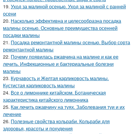
19.
Уход за малиной осенью. Уход за малиной с ранней
осени
20.
Насколько эффективна и целесообразна посадка
малины осенью. Основные преимущества осенней
посадки малины
21.
Посадка ремонтантной малины осенью. Выбор сорта
ремонтантной малины
22.
Почему появилась ржавчина на малине и как ее
лечить. Инфекционные и бактериальные болезни
малины
23.
Курчавость и Желтая карликовость малины.
Кустистая карликовость малины
24.
Все о лимоннике китайском. Ботаническая
характеристика китайского лимонника
25.
Как лечить ржавчину на туях. Заболевания туи и их
лечение
26.
Полезные свойства кольраби. Кольраби для
здоровья, красоты и похудения