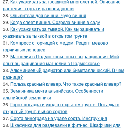
27.
Как ухаживать за гвоздикой многолетней. Описание
растения: сорта и разновидности
28.
Опылители для вишни. Чудо-вишня
29.
Когда спеет вишня. Созрела вишня в саду
30.
Как ухаживать за тыквой. Как выращивать и
ухаживать за тыквой в открытом грунте
31.
Компресс с горчицей с медом. Рецепт медово
горчичных лепешек
32.
Магнолии в Подмосковье опыт выращивания. Мой
опыт выращивания магнолии в Подмосковье
33.
Алюминиевый радиатор или биметаллический. В чем
разница?
34.
Польза красный клевер. Что такое красный клевер?
35.
Земляника мечта альпийская. Особенности
альпийской земляники
36.
Горох посадка и уход в открытом грунте. Посадка в
открытый грунт, выбор сортов
37.
Сорта винограда на урале сорта. Инструкция
38.
Шкафчики для раздевалки в фитнес. Шкафчики для