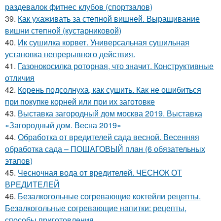
раздевалок фитнес клубов (спортзалов)
39.
Как ухаживать за степной вишней. Выращивание
вишни степной (кустарниковой)
40.
Ик сушилка корвет. Универсальная сушильная
установка непрерывного действия.
41.
Газонокосилка роторная, что значит. Конструктивные
отличия
42.
Корень подсолнуха, как сушить. Как не ошибиться
при покупке корней или при их заготовке
43.
Выставка загородный дом москва 2019. Выставка
«Загородный дом. Весна 2019»
44.
Обработка от вредителей сада весной. Весенняя
обработка сада – ПОШАГОВЫЙ план (6 обязательных
этапов)
45.
Чесночная вода от вредителей. ЧЕСНОК ОТ
ВРЕДИТЕЛЕЙ
46.
Безалкогольные согревающие коктейли рецепты.
Безалкогольные согревающие напитки: рецепты,
способы приготовления