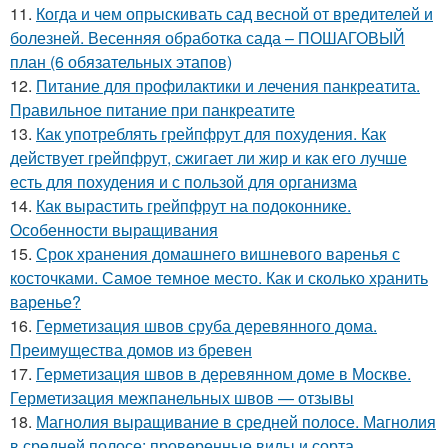
11.
Когда и чем опрыскивать сад весной от вредителей и
болезней. Весенняя обработка сада – ПОШАГОВЫЙ
план (6 обязательных этапов)
12.
Питание для профилактики и лечения панкреатита.
Правильное питание при панкреатите
13.
Как употреблять грейпфрут для похудения. Как
действует грейпфрут, сжигает ли жир и как его лучше
есть для похудения и с пользой для организма
14.
Как вырастить грейпфрут на подоконнике.
Особенности выращивания
15.
Срок хранения домашнего вишневого варенья с
косточками. Самое темное место. Как и сколько хранить
варенье?
16.
Герметизация швов сруба деревянного дома.
Преимущества домов из бревен
17.
Герметизация швов в деревянном доме в Москве.
Герметизация межпанельных швов — отзывы
18.
Магнолия выращивание в средней полосе. Магнолия
в средней полосе: проверенные виды и сорта