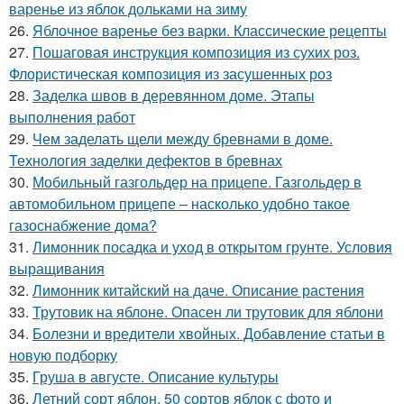
варенье из яблок дольками на зиму
26.
Яблочное варенье без варки. Классические рецепты
27.
Пошаговая инструкция композиция из сухих роз.
Флористическая композиция из засушенных роз
28.
Заделка швов в деревянном доме. Этапы
выполнения работ
29.
Чем заделать щели между бревнами в доме.
Технология заделки дефектов в бревнах
30.
Мобильный газгольдер на прицепе. Газгольдер в
автомобильном прицепе – насколько удобно такое
газоснабжение дома?
31.
Лимонник посадка и уход в открытом грунте. Условия
выращивания
32.
Лимонник китайский на даче. Описание растения
33.
Трутовик на яблоне. Опасен ли трутовик для яблони
34.
Болезни и вредители хвойных. Добавление статьи в
новую подборку
35.
Груша в августе. Описание культуры
36.
Летний сорт яблон. 50 сортов яблок с фото и