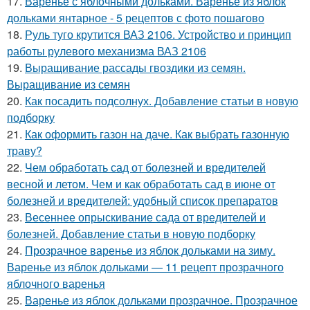
17.
Варенье с яблочными дольками. Варенье из яблок
дольками янтарное - 5 рецептов с фото пошагово
18.
Руль туго крутится ВАЗ 2106. Устройство и принцип
работы рулевого механизма ВАЗ 2106
19.
Выращивание рассады гвоздики из семян.
Выращивание из семян
20.
Как посадить подсолнух. Добавление статьи в новую
подборку
21.
Как оформить газон на даче. Как выбрать газонную
траву?
22.
Чем обработать сад от болезней и вредителей
весной и летом. Чем и как обработать сад в июне от
болезней и вредителей: удобный список препаратов
23.
Весеннее опрыскивание сада от вредителей и
болезней. Добавление статьи в новую подборку
24.
Прозрачное варенье из яблок дольками на зиму.
Варенье из яблок дольками — 11 рецепт прозрачного
яблочного варенья
25.
Варенье из яблок дольками прозрачное. Прозрачное