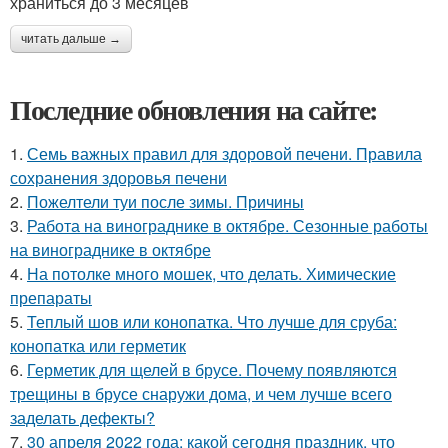
храниться до 3 месяцев
читать дальше →
Последние обновления на сайте:
1.
Семь важных правил для здоровой печени. Правила
сохранения здоровья печени
2.
Пожелтели туи после зимы. Причины
3.
Работа на винограднике в октябре. Сезонные работы
на винограднике в октябре
4.
На потолке много мошек, что делать. Химические
препараты
5.
Теплый шов или конопатка. Что лучше для сруба:
конопатка или герметик
6.
Герметик для щелей в брусе. Почему появляются
трещины в брусе снаружи дома, и чем лучше всего
заделать дефекты?
7.
30 апреля 2022 года: какой сегодня праздник, что