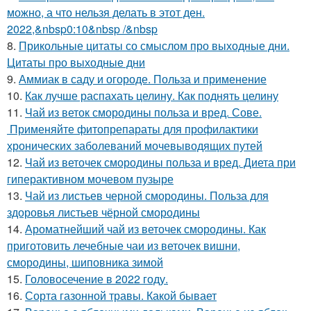
можно, а что нельзя делать в этот ден.
2022,&nbsp0:10&nbsp /&nbsp
8.
Прикольные цитаты со смыслом про выходные дни.
Цитаты про выходные дни
9.
Аммиак в саду и огороде. Польза и применение
10.
Как лучше распахать целину. Как поднять целину
11.
Чай из веток смородины польза и вред. Сове.
Применяйте фитопрепараты для профилактики
хронических заболеваний мочевыводящих путей
12.
Чай из веточек смородины польза и вред. Диета при
гиперактивном мочевом пузыре
13.
Чай из листьев черной смородины. Польза для
здоровья листьев чёрной смородины
14.
Ароматнейший чай из веточек смородины. Как
приготовить лечебные чаи из веточек вишни,
смородины, шиповника зимой
15.
Головосечение в 2022 году.
16.
Сорта газонной травы. Какой бывает