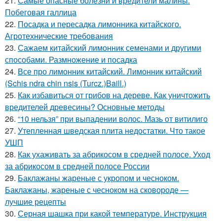
21.
Самые опасные болезни и вредители малины.
Побеговая галлица
22.
Посадка и пересадка лимонника китайского.
Агротехнические требования
23.
Сажаем китайский лимонник семенами и другими
способами. Размножение и посадка
24.
Все про лимонник китайский. Лимонник китайский
(Schis ndra chin nsis (Turcz.)Baill.)
25.
Как избавиться от грибов на дереве. Как уничтожить
вредителей древесины? Основные методы
26.
“10 нельзя” при выпадении волос. Мазь от витилиго
27.
Утепленная шведская плита недостатки. Что такое
УШП
28.
Как ухаживать за абрикосом в средней полосе. Уход
за абрикосом в средней полосе России
29.
Баклажаны жареные с укропом и чесноком.
Баклажаны, жареные с чесноком на сковороде —
лучшие рецепты
30.
Серная шашка при какой температуре. Инструкция