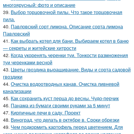
многоярусный: фото и описание
39.
Выбор торцовочной пилы. Что такое торцовочная
пила.
40.
Павловский сорт лимона. Описание сорта лимона
Павловский
41.
Как выбрать котел для бани. Выбираем котел в баню
— секреты и житейские хитрости
42.
Когда укоренять черенки туи. Тонкости размножения
туи черенками весной
43.
Цветы гвоздика выращивание. Виды и сорта садовой
гвоздики
44.
Очистка водоотводных канав. Очистка ливневой
канализации
45.
Как сохранить куст перца до весны. Чудо-перчик
46.
Панама из бумаги своими руками за 5 минут
47.
Кирпичные печи в саду. Проект
48.
Виноград, что делать в октябре в. Сроки обрезки
49.
Чем подкормить картофель перед цветением. Для