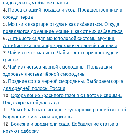
надо делать, чтобы ее спасти
4.
Перец сладкий посадка и уход. Предшественники и
соседи перца
5.
Мошки в квартире откуда и как избавиться. Откуда
появляются домашние мошки и как от них избавиться
6.
Антибиотики для мочеполовой системы мужчин.
Антибиотики при инфекциях мочеполовой системы
7.
Чай из веток малины. Чай из веток при простуде и
гриппе
8.
Чай из листьев черной смородины. Польза для
здоровья листьев чёрной смородины
9.
Поздние сорта черной смородины. Выбираем сорта
для средней полосы России
10.
Оформление красивого газона с цветами своими..
Видов кроватей для сада
11.
Чем обработать ягодные кустарники ранней весной.
Бордоская смесь или жидкость
12.
Болезни и вредители сада. Добавление статьи в
новую подборку