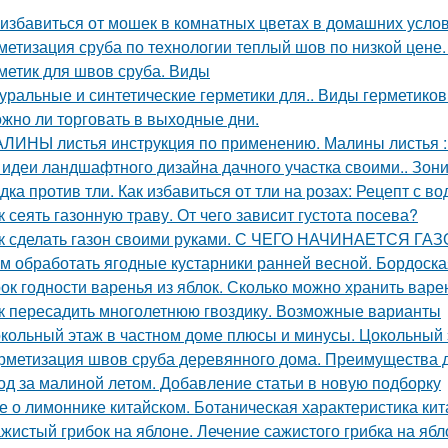
 избавиться от мошек в комнатных цветах в домашних усло
метизация сруба по технологии теплый шов по низкой цене
метик для швов сруба. Виды
уральные и синтетические герметики для.. Виды герметиков
жно ли торговать в выходные дни.
ЛИНЫ листья инструкция по применению. Малины листья :
 идеи ландшафтного дизайна дачного участка своими.. Зон
дка против тли. Как избавиться от тли на розах: Рецепт с во
к сеять газонную траву. От чего зависит густота посева?
к сделать газон своими руками. С ЧЕГО НАЧИНАЕТСЯ ГА
м обработать ягодные кустарники ранней весной. Бордоска
ок годности варенья из яблок. Сколько можно хранить варе
к пересадить многолетнюю гвоздику. Возможные варианты
кольный этаж в частном доме плюсы и минусы. Цокольный 
рметизация швов сруба деревянного дома. Преимущества 
од за малиной летом. Добавление статьи в новую подборку
е о лимоннике китайском. Ботаническая характеристика ки
жистый грибок на яблоне. Лечение сажистого грибка на ябл