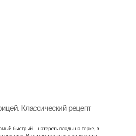
рицей. Классический рецепт
Самый быстрый ‒ натереть плоды на терке, в
и повидло. Из натертого сырья получается