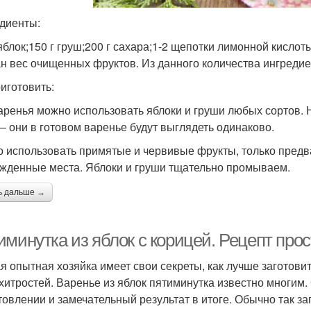
диенты:
 яблок;150 г груш;200 г сахара;1-2 щепотки лимонной кислот
ан вес очищенных фруктов. Из данного количества ингреди
риготовить:
аренья можно использовать яблоки и груши любых сортов.
 – они в готовом варенье будут выглядеть одинаково.
 использовать примятые и червивые фрукты, только предв
жденные места. Яблоки и груши тщательно промываем.
ь дальше →
минутка из яблок с корицей. Рецепт прос
я опытная хозяйка имеет свои секреты, как лучше заготови
 хитростей. Варенье из яблок пятиминутка известно многим.
товлении и замечательный результат в итоге. Обычно так з