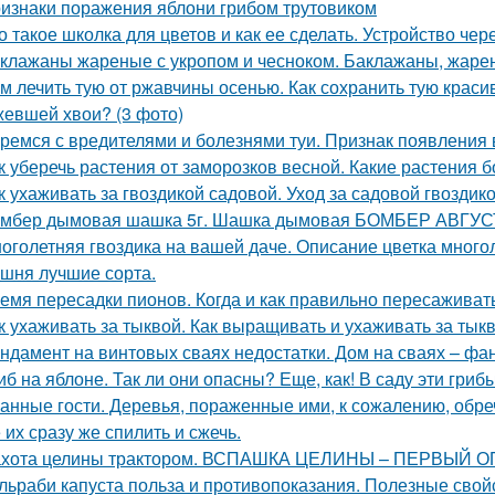
изнаки поражения яблони грибом трутовиком
о такое школка для цветов и как ее сделать. Устройство чер
клажаны жареные с укропом и чесноком. Баклажаны, жаре
м лечить тую от ржавчины осенью. Как сохранить тую краси
евшей хвои? (3 фото)
ремся с вредителями и болезнями туи. Признак появления 
к уберечь растения от заморозков весной. Какие растения 
к ухаживать за гвоздикой садовой. Уход за садовой гвоздик
мбер дымовая шашка 5г. Шашка дымовая БОМБЕР АВГУСТ
оголетняя гвоздика на вашей даче. Описание цветка много
шня лучшие сорта.
емя пересадки пионов. Когда и как правильно пересаживат
к ухаживать за тыквой. Как выращивать и ухаживать за тык
ндамент на винтовых сваях недостатки. Дом на сваях – фа
иб на яблоне. Так ли они опасны? Еще, как! В саду эти гри
анные гости. Деревья, пораженные ими, к сожалению, обре
 их сразу же спилить и сжечь.
хота целины трактором. ВСПАШКА ЦЕЛИНЫ – ПЕРВЫЙ 
льраби капуста польза и противопоказания. Полезные свой