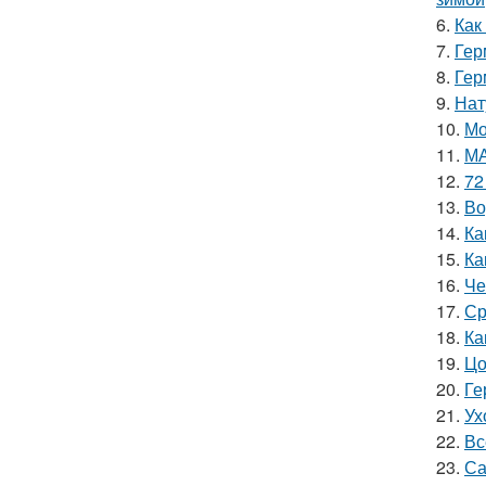
6.
Как
7.
Гер
8.
Гер
9.
Нат
10.
Мо
11.
МА
12.
72
13.
Во
14.
Ка
15.
Ка
16.
Че
17.
Ср
18.
Ка
19.
Цо
20.
Ге
21.
Ух
22.
Вс
23.
Са