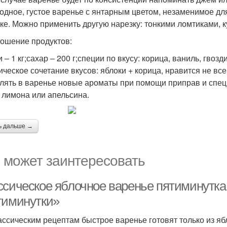
одное, густое варенье с янтарным цветом, незаменимое для
ке. Можно применить другую нарезку: тонкими ломтиками, к
ошение продуктов:
 ‒ 1 кг;сахар ‒ 200 г;специи по вкусу: корица, ваниль, гвозди
ическое сочетание вкусов: яблоки + корица, нравится не вс
лять в варенье новые ароматы при помощи приправ и специ
 лимона или апельсина.
ь дальше →
 может заинтересовать
ссическое яблочное варенье пятиминутка
тиминутки»
ассическим рецептам быстрое варенье готовят только из яб