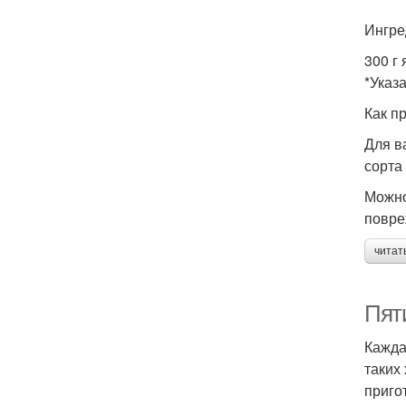
Ингре
300 г
*Указ
Как п
Для в
сорта
Можно
повре
читат
Пяти
Кажда
таких
приго