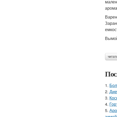
мален
арома
Варен
Заран
емкос
Вымой
читат
Пос
1.
Бол
2.
Дие
3.
Кос
4.
Гор
5.
Аро
зимой