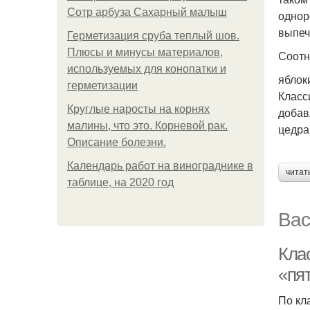
Сотр арбуза Сахарный малыш
однор
выпеч
Герметизация сруба теплый шов.
Плюсы и минусы материалов,
Соотн
используемых для конопатки и
яблоки
герметизации
Класс
Круглые наросты на корнях
добав
малины, что это. Корневой рак.
цедра
Описание болезни.
Календарь работ на винограднике в
читат
таблице, на 2020 год
Вас
Кла
«пя
По кл