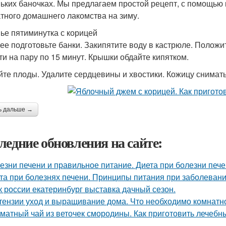
ьких баночках. Мы предлагаем простой рецепт, с помощью к
тного домашнего лакомства на зиму.
ье пятиминутка с корицей
ее подготовьте банки. Закипятите воду в кастрюле. Положи
ти на пару по 15 минут. Крышки обдайте кипятком.
те плоды. Удалите сердцевины и хвостики. Кожицу снимать
ь дальше →
ледние обновления на сайте:
езни печени и правильное питание. Диета при болезни печ
та при болезнях печени. Принципы питания при заболевани
к россии екатеринбург выставка дачный сезон.
тензии уход и выращивание дома. Что необходимо комнатно
матный чай из веточек смородины. Как приготовить лечебн