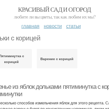
КРАСИВЫЙ САД И ОГОРОД
любите ли вы цветы, так как любим их мы?
главная
новости
статьи
ьки с корицей
Пятиминутка с
Варение с корицей
корицей
енье из яблок дольками пятиминутка с ко
иминутки
несколько способов измельчения яблок для этого рецепта. 
 случае варенье будет по консистенции напоминать джем ил