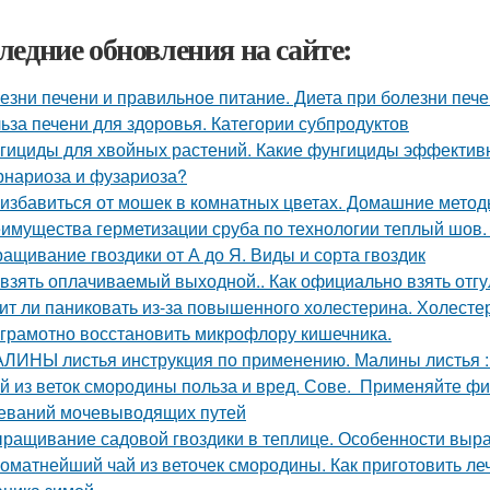
ледние обновления на сайте:
езни печени и правильное питание. Диета при болезни печ
ьза печени для здоровья. Категории субпродуктов
гициды для хвойных растений. Какие фунгициды эффективн
рнариоза и фузариоза?
 избавиться от мошек в комнатных цветах. Домашние мето
имущества герметизации сруба по технологии теплый шов.
ащивание гвоздики от А до Я. Виды и сорта гвоздик
 взять оплачиваемый выходной.. Как официально взять отгу
ит ли паниковать из-за повышенного холестерина. Холестер
 грамотно восстановить микрофлору кишечника.
ЛИНЫ листья инструкция по применению. Малины листья :
й из веток смородины польза и вред. Сове. Применяйте ф
еваний мочевыводящих путей
ращивание садовой гвоздики в теплице. Особенности вы
оматнейший чай из веточек смородины. Как приготовить ле