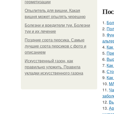
герметизации
Пос
Опылитель для вишни. Какая
вишня может опылять черешню
1.
Бол
Болезни и вредители туи. Болезни
2.
Пол
туи и их лечение
3.
Фун
Поздние сорта персика. Самые
альте
лучшие сорта персиков с фото и
4.
Как
описанием
5.
Пре
6.
Выр
Искусственный газон, как
7.
Как
правильно уложить. Правила
8.
Сто
укладки искусственного газона
9.
Как
10.
МА
11.
Ча
забол
12.
Вы
13.
Ар