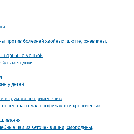
ени
ы против болезней хвойных: шютте, ржавчины,
ды борьбы с мошкой
 Суть методики
л
ин у детей
 инструкция по применению
итопрепараты для профилактики хронических
ращивания
чебные чаи из веточек вишни, смородины,