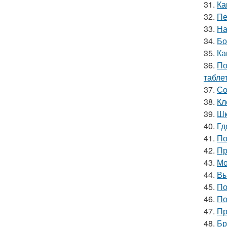
31.
Ка
32.
Пе
33.
На
34.
Бо
35.
Ка
36.
По
табле
37.
Со
38.
Кл
39.
Шк
40.
Гд
41.
По
42.
Пр
43.
Мо
44.
Вы
45.
По
46.
По
47.
Пр
48.
Бр