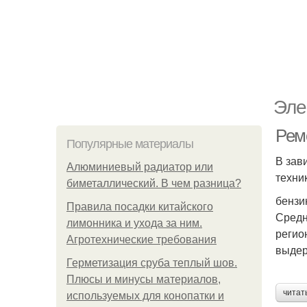
Эле
Ремо
Популярные материалы
В зав
Алюминиевый радиатор или
техни
биметаллический. В чем разница?
бензи
Правила посадки китайского
Средн
лимонника и ухода за ним.
регио
Агротехнические требования
выдер
Герметизация сруба теплый шов.
Плюсы и минусы материалов,
читат
используемых для конопатки и