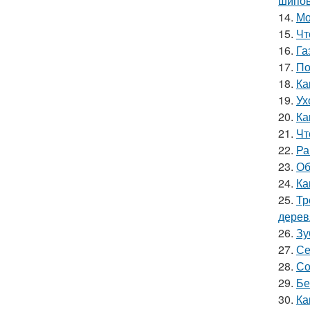
шипов
14.
Мо
15.
Чт
16.
Га
17.
По
18.
Ка
19.
Ух
20.
Ка
21.
Чт
22.
Ра
23.
Об
24.
Ка
25.
Тр
дерев
26.
Зу
27.
Се
28.
Со
29.
Бе
30.
Ка