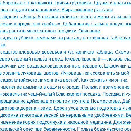
к бороться с трутовиком. Грибы-трутовики. Друзья и враги н
рец сладкий выращивание. Выращивание рассады
глядная таблица болезней хвойных пород и меры их защит
лезни и вредители хвойных. Добавление статьи в новую по
к вырастить многолетнюю гвоздику. Описание
садка клубники семенами на рассаду в торфяных таблетка
тки
седство плодовых деревьев и кустарников таблица. Схема 
евер сушеный польза и вред. Клевер красный — лекарь кла
афчики для раздевалок деревянные недорого. Шкафчики д
е хранить луковицы цветов. Луковицы: как сохранить зимой
садка китайского лимонника весной. Как сажать лимонник
именение аммиака в саду и огороде. Польза и применение
жжевельник чешуйчатый Блю-карпет посадка. Посадка и у
ращивание дайкона в открытом грунте в Подмосковье. Дайк
дготовка дерена к зиме. Дерен уход осенью подготовка к з
дкормка винограда весной минеральными удобрениями. Ве
именение корня подсолнуха в народной медицине. Для жен
азильский орех при беременности. Польза бразильского о