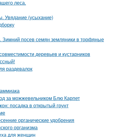
ашего леса.
ы. Увядание (усыхание)
дборку
х. Зимний посев семян земляники в торфяные
совместимости деревьев и кустарников
ссный!
ля раздевалок
 аммиака
ход за можжевельником Блю Карпет
он: посадка в открытый грунт
име
сенние органические удобрения
ского организма
реха для женщин