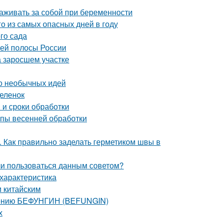
аживать за собой при беременности
го из самых опасных дней в году
го сада
ней полосы России
на заросшем участке
ото необычных идей
деленок
 и сроки обработки
апы весенней обработки
. Как правильно заделать герметиком швы в
 ли пользоваться данным советом?
характеристика
м китайским
енению БЕФУНГИН (BEFUNGIN)
х