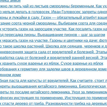
ника зимой
жно ли пить чай из листьев смородины беременным. Как ух
о нельзя делать в головосек. Иван Головосек: запреты одно
зоны и лужайки в саду. Газон — обязательный атрибут ваше
здние сорта черной смородины. Выбираем сорта для сред
к устроить газон на заросшем участке. Как посадить газон 
од пересадка пионы. Выращивание пионов – шаг за шагом
к украсить газон на участке. Газоны и цветники на даче: ф
о такое школка растений. Школка для сеянцев, черенков и 
нневесенняя защита сада от вредителей и болезней. Этапы
работка сада от болезней и вредителей ранней весной. Эт
к хранить сухое варенье из яблок. Сухое варенье из яблок
ебования к герметику для заделки швов в деревянном доме
янном доме
бная паста для капусты от вредителей. Как считаете, стоит
креты выращивания китайского лимонника. Биологическая 
веты по посадке китайского лимонника. Уход за лимоннико
фунгин инструкция по применению. Инструкция по прим
к спасти дерево от гриба. Разновидности грибка на деревья