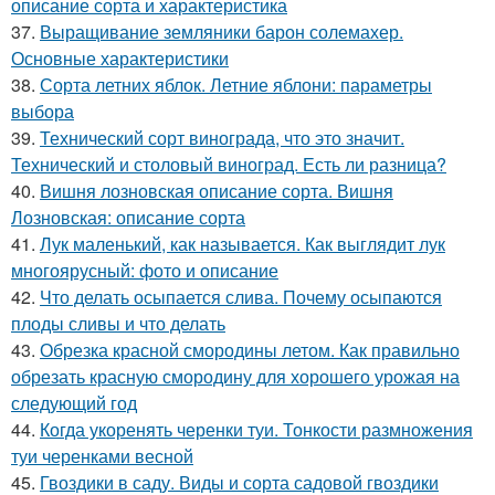
описание сорта и характеристика
37.
Выращивание земляники барон солемахер.
Основные характеристики
38.
Сорта летних яблок. Летние яблони: параметры
выбора
39.
Технический сорт винограда, что это значит.
Технический и столовый виноград. Есть ли разница?
40.
Вишня лозновская описание сорта. Вишня
Лозновская: описание сорта
41.
Лук маленький, как называется. Как выглядит лук
многоярусный: фото и описание
42.
Что делать осыпается слива. Почему осыпаются
плоды сливы и что делать
43.
Обрезка красной смородины летом. Как правильно
обрезать красную смородину для хорошего урожая на
следующий год
44.
Когда укоренять черенки туи. Тонкости размножения
туи черенками весной
45.
Гвоздики в саду. Виды и сорта садовой гвоздики