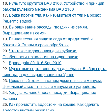
16.
Руль туго крутится ВАЗ 2106. Устройство и принцип
работы рулевого механизма ВАЗ 2106
17.
Водка против тли. Как избавиться от тли на розах:
Рецепт с водкой
18.
Выращивание рассады гвоздики из семян.
Выращивание из семян
19.
Ранневесенняя защита сада от вредителей и
болезней. Этапы и сроки обработки
20.
Что такое гидропоника для клубники.
Особенности технологии на гидропонике
21.
Spoga gafa 2019. 6 Sep 2019
22.
Мускатные сорта винограда для Урала. Выбор сорта
винограда для выращивания на Урале
23.
Цокольный этаж в частном доме плюсы и минусы.
Цокольный этаж – плюсы и минусы его устройства
24.
Уход за малиной после посадки. Выращивание
малины
25.
Как прочистить водостоки на крыше. Как сделать
водосток чистым безопасно