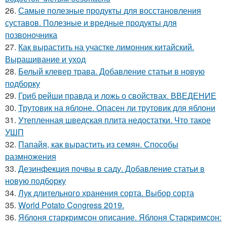
26.
Самые полезные продукты для восстановления
суставов. Полезные и вредные продукты для
позвоночника
27.
Как вырастить на участке лимонник китайский.
Выращивание и уход
28.
Белый клевер трава. Добавление статьи в новую
подборку
29.
Гриб рейши правда и ложь о свойствах. ВВЕДЕНИЕ
30.
Трутовик на яблоне. Опасен ли трутовик для яблони
31.
Утепленная шведская плита недостатки. Что такое
УШП
32.
Папайя, как вырастить из семян. Способы
размножения
33.
Дезинфекция почвы в саду. Добавление статьи в
новую подборку
34.
Лук длительного хранения сорта. Выбор сорта
35.
World Potato Congress 2019.
36.
Яблоня старкримсон описание. Яблоня Старкримсон: