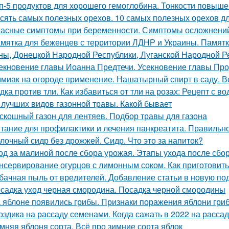
п-5 продуктов для хорошего гемоглобина. Тонкости повыш
сять самых полезных орехов. 10 самых полезных орехов д
асные симптомы при беременности. Симптомы осложнени
мятка для беженцев с территории ЛДНР и Украины. Памятк
ны, Донецкой Народной Республики, Луганской Народной Р
екновение главы Иоанна Предтечи. Усекновение главы Про
миак на огороде применение. Нашатырный спирт в саду. В
дка против тли. Как избавиться от тли на розах: Рецепт с во
 лучших видов газонной травы. Какой бывает
скошный газон для лентяев. Подбор травы для газона
тание для профилактики и лечения панкреатита. Правильно
лочный сидр без дрожжей. Сидр. Что это за напиток?
од за малиной после сбора урожая. Этапы ухода после сбо
нсервирование огурцов с лимонным соком. Как приготовить
бачная пыль от вредителей. Добавление статьи в новую по
садка уход черная смородина. Посадка черной смородины
 яблоне появились грибы. Признаки поражения яблони гри
оздика на рассаду семенами. Когда сажать в 2022 на расса
мняя яблоня сорта. Всё про зимние сорта яблок