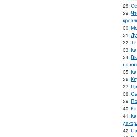
28.
Ос
29.
Чт
кровл
30.
Мо
31.
Лу
32.
Те
33.
Ка
34.
Вы
новог
35.
Ка
36.
Кл
37.
Цв
38.
Сы
39.
По
40.
Ко
41.
Ка
декор
42.
Св