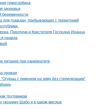
ения гемоглобина
ля здоровья
й беременности
а для граждан, прибывающих с территорий
еспублики.
рока, Предтечи и Крестителя Господня Иоанна
ся правда
дкой
е питание при панкреатите
ра урожая
 "Огурцы с лимоном на зиму без стерилизации"
дборку
бом трутовиком
ду гвоздику Шабо и в каком месяце