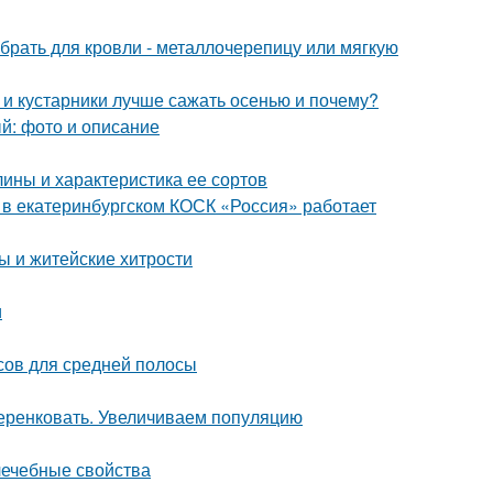
брать для кровли - металлочерепицу или мягкую
 и кустарники лучше сажать осенью и почему?
ый: фото и описание
ины и характеристика ее сортов
я в екатеринбургском КОСК «Россия» работает
ы и житейские хитрости
и
осов для средней полосы
еренковать. Увеличиваем популяцию
лечебные свойства