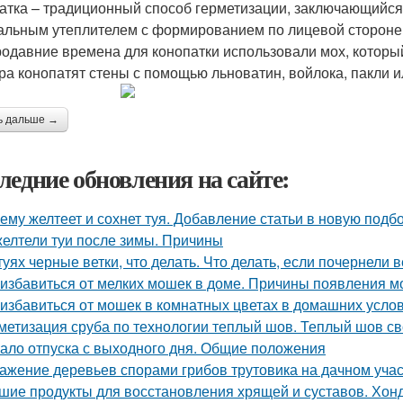
атка – традиционный способ герметизации, заключающийся
альным утеплителем с формированием по лицевой стороне
родавние времена для конопатки использовали мох, которы
ра конопатят стены с помощью льноватин, войлока, пакли и
ь дальше →
ледние обновления на сайте:
ему желтеет и сохнет туя. Добавление статьи в новую подб
елтели туи после зимы. Причины
туях черные ветки, что делать. Что делать, если почернели в
 избавиться от мелких мошек в доме. Причины появления м
 избавиться от мошек в комнатных цветах в домашних усло
метизация сруба по технологии теплый шов. Теплый шов св
ало отпуска с выходного дня. Общие положения
ажение деревьев спорами грибов трутовика на дачном участ
шие продукты для восстановления хрящей и суставов. Хон