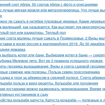
енний сорт яблок. 50 сортов яблок с фото и описаниями
о лучше мягкая кровля или металлочерепица. Что лучше вы
ю
жно ли сажать в октябре плодовые деревья. Какие деревья
к маленький, как называется. Как выглядит лук многоярусн
плый пол или радиаторы. Теплый пол
кие сорта малины лучше сажать в Подмосковье. 2 Виды мал
ставки в коске россия в екатеринбурге 2019. До 30 декабр
одняя ярмарка
к выбрать котел для бани. Выбираем котел в баню — секрет
убника Медовое лето. Вот ее 3 правила успешного урожая:
еты гвоздика выращивание. Виды и сорта садовой гвоздик
рые семечки чем полезны. Польза семян подсолнечника
садка и уход за абрикосом в средней полосе. Сорта абрик
льраби польза и вред рецепты. Кольраби для похудения
кие кустарники можно размножать черенкованием. Время ч
ативных кустарников в саду
ойства кольраби капуста. Капуста кольраби — полезные и 