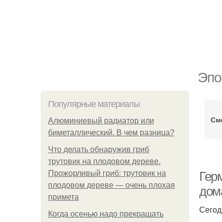
Эпо
Популярные материалы
См
Алюминиевый радиатор или
биметаллический. В чем разница?
Что делать обнаружив гриб
трутовик на плодовом дереве.
Прожорливый гриб: трутовик на
Гер
плодовом дереве — очень плохая
дом
примета
Сегод
Когда осенью надо прекращать