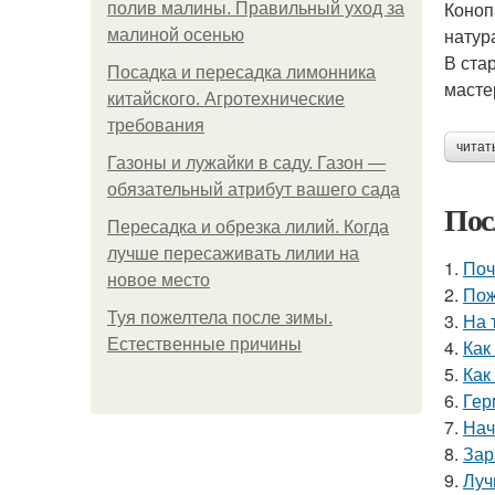
Коноп
полив малины. Правильный уход за
натур
малиной осенью
В ста
Посадка и пересадка лимонника
масте
китайского. Агротехнические
требования
читат
Газоны и лужайки в саду. Газон —
обязательный атрибут вашего сада
Пос
Пересадка и обрезка лилий. Когда
лучше пересаживать лилии на
1.
Поч
новое место
2.
Пож
Туя пожелтела после зимы.
3.
На 
Естественные причины
4.
Как
5.
Как
6.
Гер
7.
Нач
8.
Зар
9.
Луч