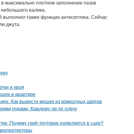
 в максимально плотном заполнении пазов
 небольшого валика.
й выполнял также функции антисептика. Сейчас
ли джута.
орку
етки и хвоя
ошек в квартире
виях. Как вывести мошек из комнатных цветов
оими руками. Каждому ли по плечу
ке. Почему гриб-трутовик появляется в саду?
дропротекторы