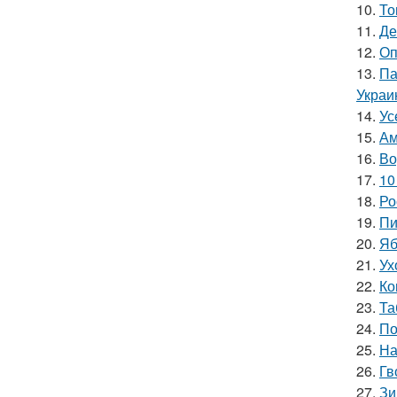
10.
То
11.
Де
12.
Оп
13.
Па
Украи
14.
Ус
15.
Ам
16.
Во
17.
10
18.
Ро
19.
Пи
20.
Яб
21.
Ух
22.
Ко
23.
Та
24.
По
25.
На
26.
Гв
27.
Зи